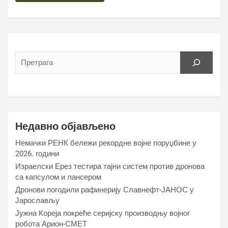
Недавно објављено
Немачки РЕНК бележи рекордне војне поруџбине у
2026. години
Израелски Ерез тестира тајни систем против дронова
са капсулом и лансером
Дронови погодили рафинерију Славнефт-ЈАНОС у
Јарослављу
Јужна Кореја покреће серијску производњу војног
робота Арион-СМЕТ