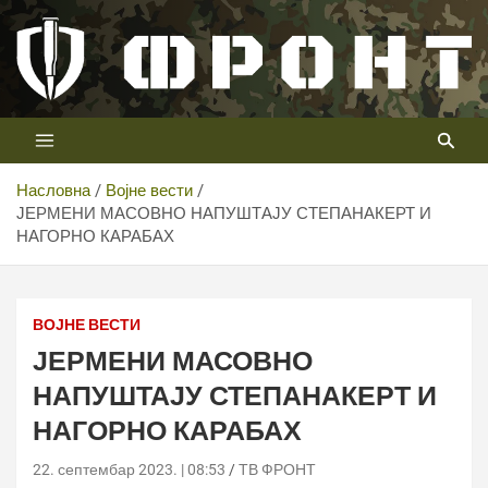
Скип
то
цонтент
Први војни канал у Србији
Телевизија ФРОНТ
Насловна
Војне вести
ЈЕРМЕНИ МАСОВНО НАПУШТАЈУ СТЕПАНАКЕРТ И
НАГОРНО КАРАБАХ
ВОЈНЕ ВЕСТИ
ЈЕРМЕНИ МАСОВНО
НАПУШТАЈУ СТЕПАНАКЕРТ И
НАГОРНО КАРАБАХ
22. септембар 2023. | 08:53
ТВ ФРОНТ