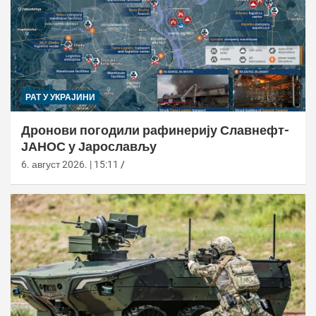
РАТ У УКРАЈИНИ
Дронови погодили рафинерију Славнефт-
ЈАНОС у Јарослављу
6. август 2026. | 15:11