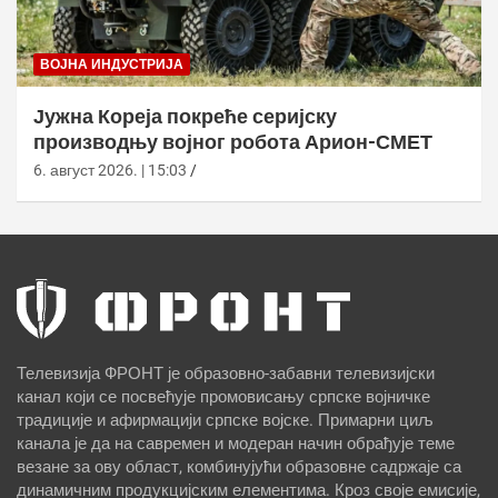
ВОЈНА ИНДУСТРИЈА
Јужна Кореја покреће серијску
производњу војног робота Арион-СМЕТ
6. август 2026. | 15:03
Телевизија ФРОНТ је образовно-забавни телевизијски
канал који се посвећује промовисању српске војничке
традиције и афирмацији српске војске. Примарни циљ
канала је да на савремен и модеран начин обрађује теме
везане за ову област, комбинујући образовне садржаје са
динамичним продукцијским елементима. Кроз своје емисије,