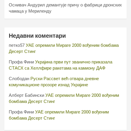
Оснивач Андурил демантује причу о фабрици дронских
чамаца у Мериленду
Недавни коментари
петко57
УАЕ опремили Мираге 2000 вођеним бомбама
Десерт Стинг
Профа Фини
Украјина први пут званично приказала
СТАСХ са Хеллфире ракетама на камиону ДАФ
Слободан
Руски Рассвет већ отвара дневне
комуникационе прозоре изнад Украјине
Алберт Бабински
УАЕ опремили Мираге 2000 вођеним
бомбама Десерт Стинг
Профа Фини
УАЕ опремили Мираге 2000 вођеним
бомбама Десерт Стинг