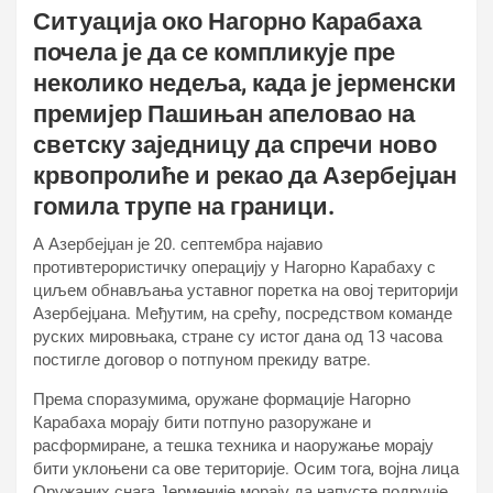
Ситуација око Нагорно Карабаха
почела је да се компликује пре
неколико недеља, када је јерменски
премијер Пашињан апеловао на
светску заједницу да спречи ново
крвопролиће и рекао да Азербејџан
гомила трупе на граници.
А Азербејџан је 20. септембра најавио
противтерористичку операцију у Нагорно Карабаху с
циљем обнављања уставног поретка на овој територији
Азербејџана. Међутим, на срећу, посредством команде
руских мировњака, стране су истог дана од 13 часова
постигле договор о потпуном прекиду ватре.
Према споразумима, оружане формације Нагорно
Карабаха морају бити потпуно разоружане и
расформиране, а тешка техника и наоружање морају
бити уклоњени са ове територије. Осим тога, војна лица
Оружаних снага Јерменије морају да напусте подручје