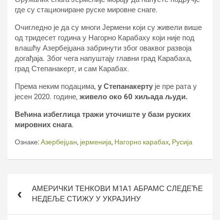
где су стациониране руске мировне снаге.
Очигледно је да су многи Јермени који су живели више
од тридесет година у Нагорно Карабаху који није под
влашћу Азербејџана забринути због оваквог развоја
догађаја. Због чега напуштају главни град Карабаха,
град Степанакерт, и сам Карабах.
Према неким подацима,
у Степанакерту
је пре рата у
јесен 2020. године,
живело око 60 хиљада људи.
Већина избеглица тражи уточиште у бази руских
мировних снага
.
Ознаке:
Азербејџан
,
јерменија
,
Нагорно карабах
,
Русија
Кретање
АМЕРИЧКИ ТЕНКОВИ М1А1 АБРАМС СЛЕДЕЋЕ
чланка
НЕДЕЉЕ СТИЖУ У УКРАЈИНУ