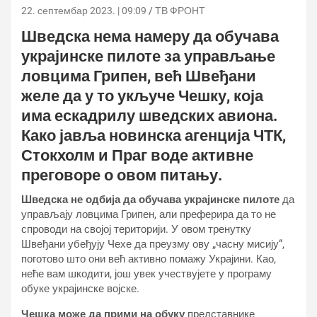
22. септембар 2023. | 09:09
ТВ ФРОНТ
Шведска нема намеру да обучава
украјинске пилоте за управљање
ловцима Грипен, већ Швеђани
желе да у то укључе Чешку, која
има ескадрилу шведских авиона.
Како јавља новинска агенција ЧТК,
Стокхолм и Праг воде активне
преговоре о овом питању.
Шведска не одбија да обучава украјинске пилоте
да
управљају ловцима Грипен, али преферира да то не
спроводи на својој територији. У овом тренутку
Швеђани убеђују Чехе да преузму ову „часну мисију“,
поготово што они већ активно помажу Украјини. Као,
неће вам шкодити, још увек учествујете у програму
обуке украјинске војске.
Чешка може да прими на обуку
представнике