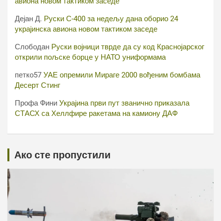
авиона новом тактиком заседе
Дејан Д.
Руски С-400 за недељу дана оборио 24
украјинска авиона новом тактиком заседе
Слободан
Руски војници тврде да су код Краснојарског
открили пољске борце у НАТО униформама
петко57
УАЕ опремили Мираге 2000 вођеним бомбама
Десерт Стинг
Профа Фини
Украјина први пут званично приказала
СТАСХ са Хеллфире ракетама на камиону ДАФ
Ако сте пропустили