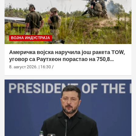
ВОЈНА ИНДУСТРИЈА
Америчка војска наручила још ракета ТОW,
уговор са Раyтхеон порастао на 750,8
милиона долара
8. август 2026. | 16:30