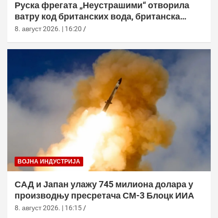
Руска фрегата „Неустрашими“ отворила
ватру код британских вода, британска
морнарица појачала праћење
8. август 2026. | 16:20
ВОЈНА ИНДУСТРИЈА
САД и Јапан улажу 745 милиона долара у
производњу пресретача СМ-3 Блоцк ИИА
8. август 2026. | 16:15