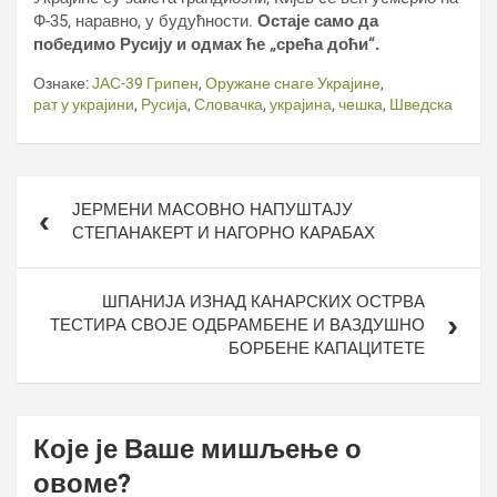
Ф-35, наравно, у будућности.
Остаје само да
победимо Русију и одмах ће „срећа доћи“.
Ознаке:
ЈАС-39 Грипен
,
Оружане снаге Украјине
,
рат у украјини
,
Русија
,
Словачка
,
украјина
,
чешка
,
Шведска
Кретање
ЈЕРМЕНИ МАСОВНО НАПУШТАЈУ
чланка
СТЕПАНАКЕРТ И НАГОРНО КАРАБАХ
ШПАНИЈА ИЗНАД КАНАРСКИХ ОСТРВА
ТЕСТИРА СВОЈЕ ОДБРАМБЕНЕ И ВАЗДУШНО
БОРБЕНЕ КАПАЦИТЕТЕ
Које је Ваше мишљење о
овоме?