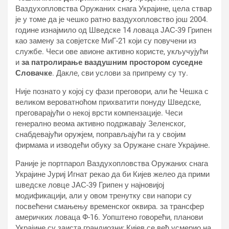
Ваздухопловства Оружаних снага Украјине, цела ствар
је у томе да је чешко ратно ваздухопловство још 2004.
године изнајмило од Шведске 14 ловаца ЈАС-39 Грипен
као замену за совјетске МиГ-21 који су повучени из
службе. Чеси ове авионе активно користе, укључујући
и
за патролирање ваздушним простором суседне
Словачке
. Дакле, сви услови за припрему су ту.
Није познато у којој су фази преговори, али ће Чешка с
великом вероватноћом прихватити понуду Шведске,
преговарајући о некој врсти компензације. Чеси
генерално веома активно подржавају Зеленског,
снабдевајући оружјем, поправљајући га у својим
фирмама и изводећи обуку за Оружане снаге Украјине.
Раније је портпарол Ваздухопловства Оружаних снага
Украјине Јуриј Игнат рекао да би Кијев желео да прими
шведске ловце ЈАС-39 Грипен у најновијој
модификацији, али у овом тренутку сви напори су
посвећени смањењу временског оквира. за трансфер
америчких ловаца Ф-16. Уопштено говорећи, планови
Украјине су заиста грандиозни; Кијев се већ усмерио на