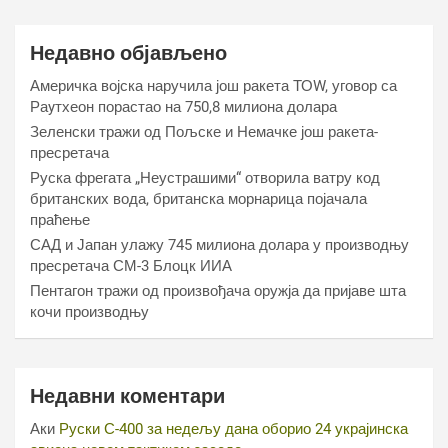
Недавно објављено
Америчка војска наручила још ракета ТОW, уговор са
Раyтхеон порастао на 750,8 милиона долара
Зеленски тражи од Пољске и Немачке још ракета-
пресретача
Руска фрегата „Неустрашими“ отворила ватру код
британских вода, британска морнарица појачала
праћење
САД и Јапан улажу 745 милиона долара у производњу
пресретача СМ-3 Блоцк ИИА
Пентагон тражи од произвођача оружја да пријаве шта
кочи производњу
Недавни коментари
Аки
Руски С-400 за недељу дана оборио 24 украјинска