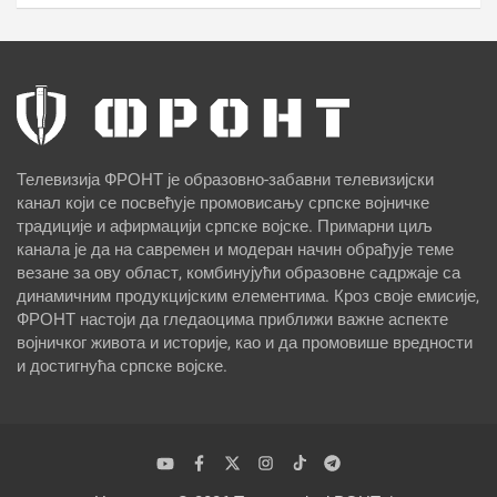
Телевизија ФРОНТ је образовно-забавни телевизијски
канал који се посвећује промовисању српске војничке
традиције и афирмацији српске војске. Примарни циљ
канала је да на савремен и модеран начин обрађује теме
везане за ову област, комбинујући образовне садржаје са
динамичним продукцијским елементима. Кроз своје емисије,
ФРОНТ настоји да гледаоцима приближи важне аспекте
војничког живота и историје, као и да промовише вредности
и достигнућа српске војске.