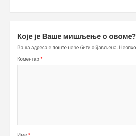
Које је Ваше мишљење о овоме?
Ваша адреса е-поште неће бити објављена.
Неопхо
Коментар
*
Име
*