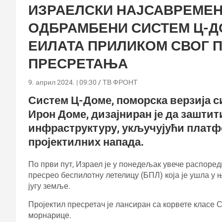
ИЗРАЕЛСКИ НАЈСАВРЕМЕ
ОДБРАМБЕНИ СИСТЕМ Ц-Д
ЕИЛАТА ПРИЛИКОМ СВОГ 
ПРЕСРЕТАЊА
9. април 2024. | 09:30
ТВ ФРОНТ
Систем Ц-Доме, поморска верзија 
Ирон Доме, дизајниран је да зашти
инфраструктуру, укључујући платфор
пројектилних напада.
По први пут, Израел је у понедељак увече распоре
пресрео беспилотну летелицу (БПЛ) која је ушла у 
југу земље.
Пројектил пресретач је лансиран са корвете класе С
морнарице.