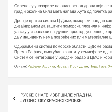
Сирене су упозориле на опасност од дрона који се
град и околина били мета напада Хута од почетка ра
Дрон је пратио систем Ц-Доме, поморски пандан к
дизајнираном да заштити поморска пловила и инфра
уласку у израелски ваздушни простор, успешно је п
да у инциденту нема повређених или материјалне ш
Одбрамбени систем поморске области Ц-Доме разви
Према Рафаел, омогућава заштиту хемисфере од н
Систем се интегрише у бродски радар и ЦМС и кори
Ознаке:
Рафале
,
Африка
,
Израел
,
Ирон Доме
,
Појас Газе
,
Ху
Кретање
чланка
РУСКЕ СНАГЕ ИЗВРШИЛЕ УПАД НА
ЈУГОИСТОКУ КРАСНОГОРОВКЕ