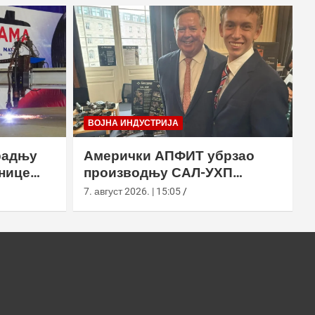
ВОЈНА ИНДУСТРИЈА
радњу
Амерички АПФИТ убрзао
нице
производњу САЛ-УХП
ласера за УССОЦОМ
7. август 2026. | 15:05