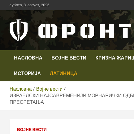
Скип
субота, 8. август, 2026.
то
цонтент
Први војни канал у Србији
Телевизија ФРОНТ
НАСЛОВНА
ВОЈНЕ ВЕСТИ
КРИЗНА ЖАРИ
ИСТОРИЈА
ЛАТИНИЦА
Насловна
Војне вести
ИЗРАЕЛСКИ НАЈСАВРЕМЕНИЈИ МОРНАРИЧКИ ОДБР
ПРЕСРЕТАЊА
ВОЈНЕ ВЕСТИ