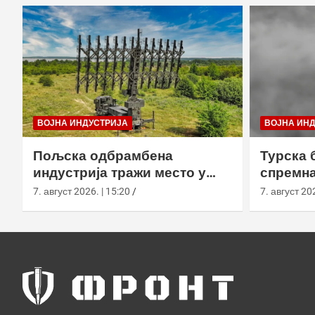
ВОЈНА ИНДУСТРИЈА
ВОЈНА ИН
Пољска одбрамбена
Турска 
индустрија тражи место у
спремна
европском противракетном
употреб
7. август 2026. | 15:20
7. август 202
штиту