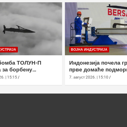
ДУСТРИЈА
ВОЈНА ИНДУСТРИЈА
бомба ТОЛУН-П
Индонезија почела г
 за борбену
прве домаће подмор
у
класе Сцорпèне
6. | 15:15
7. август 2026. | 15:10