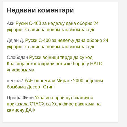
Недавни коментари
Аки
Руски С-400 за недељу дана оборио 24
украјинска авиона новом тактиком заседе
Дејан Д.
Руски С-400 за недељу дана оборио 24
украјинска авиона новом тактиком заседе
Слободан
Руски војници тврде да су код
Краснојарског открили пољске борце у НАТО
униформама
петко57
УАЕ опремили Мираге 2000 вођеним
бомбама Десерт Стинг
Профа Фини
Украјина први пут званично
приказала СТАСХ са Хеллфире ракетама на
камиону ДАФ