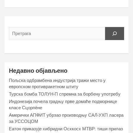
Недавно објављено
Пољска одбрамбена индустрија тражи место у
европском противракетном штиту
Турска бомба ТОЛУН-П спремна за борбену употребу
Индонезија почела градњу прве домаће подморнице
класе Сцорпèне
Амерички АПФИТ убрзао производњу САЛ-УХП ласера
за УССОЦОМ
Еатон приказује хибридни Осхкосх МТВР: тиши прилаз