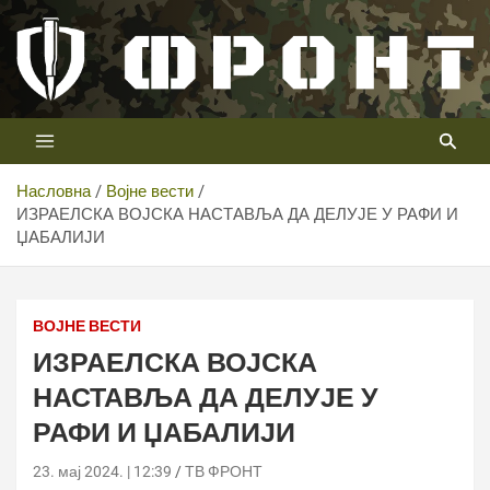
Скип
то
цонтент
Први војни канал у Србији
Телевизија ФРОНТ
Насловна
Војне вести
ИЗРАЕЛСКА ВОЈСКА НАСТАВЉА ДА ДЕЛУЈЕ У РАФИ И
ЏАБАЛИЈИ
ВОЈНЕ ВЕСТИ
ИЗРАЕЛСКА ВОЈСКА
НАСТАВЉА ДА ДЕЛУЈЕ У
РАФИ И ЏАБАЛИЈИ
23. мај 2024. | 12:39
ТВ ФРОНТ