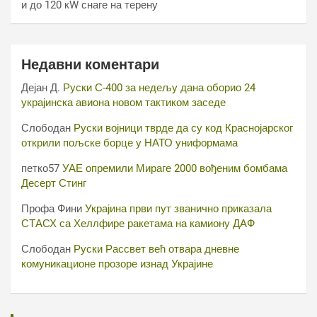
и до 120 кW снаге на терену
Недавни коментари
Дејан Д.
Руски С-400 за недељу дана оборио 24
украјинска авиона новом тактиком заседе
Слободан
Руски војници тврде да су код Краснојарског
открили пољске борце у НАТО униформама
петко57
УАЕ опремили Мираге 2000 вођеним бомбама
Десерт Стинг
Профа Фини
Украјина први пут званично приказала
СТАСХ са Хеллфире ракетама на камиону ДАФ
Слободан
Руски Рассвет већ отвара дневне
комуникационе прозоре изнад Украјине