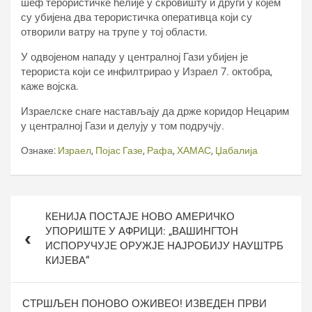
шеф терористичке ћелије у скровишту и други у којем
су убијена два терористичка оперативца који су
отворили ватру на трупе у тој области.
У одвојеном нападу у централној Гази убијен је
терориста који се инфилтрирао у Израел 7. октобра,
каже војска.
Израелске снаге настављају да држе коридор Нецарим
у централној Гази и делују у том подручју.
Ознаке:
Израел
,
Појас Газе
,
Рафа
,
ХАМАС
,
Џабалија
Кретање
КЕНИЈА ПОСТАЈЕ НОВО АМЕРИЧКО
чланка
УПОРИШТЕ У АФРИЦИ: „ВАШИНГТОН
ИСПОРУЧУЈЕ ОРУЖЈЕ НАЈРОБИЈУ НАУШТРБ
КИЈЕВА“
СТРШЉЕН ПОНОВО ОЖИВЕО! ИЗВЕДЕН ПРВИ