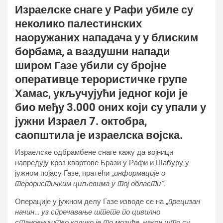
Израелске снаге у Рафи убиле су
неколико палестинских
наоружаних нападача у у блиским
борбама, а ваздушни напади
широм Газе убили су бројне
оперативце терористичке групе
Хамас, укључујући једног који је
био међу 3.000 оних који су упали у
јужни Израел 7. октобра,
саопштила је израелска војска.
Израелске одбрамбене снаге кажу да војници
напредују кроз квартове Брази у Рафи и Шабуру у
јужном појасу Газе, пратећи „
информације о
терористичким циљевима у тој области“
.
Операције у јужном делу Газе изводе се на „
прецизан
начин… уз спречавање штете по цивилно
становништво колико је то могуће, након што су