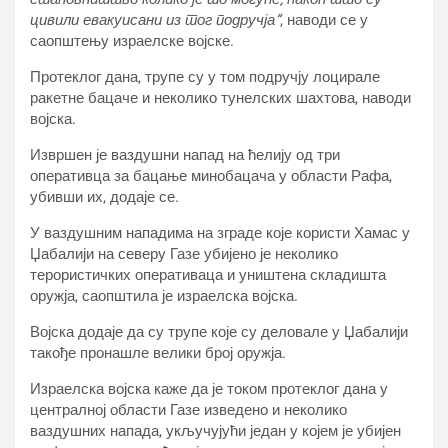
цивили евакуисани из тог подручја“
, наводи се у
саопштењу израелске војске.
Протеклог дана, трупе су у том подручју лоцирале
ракетне бацаче и неколико тунелских шахтова, наводи
војска.
Извршен је ваздушни напад на ћелију од три
оперативца за бацање минобацача у области Рафа,
убивши их, додаје се.
У ваздушним нападима на зграде које користи Хамас у
Џабалији на северу Газе убијено је неколико
терористичких оперативаца и уништена складишта
оружја, саопштила је израелска војска.
Војска додаје да су трупе које су деловале у Џабалији
такође пронашле велики број оружја.
Израелска војска каже да је током протеклог дана у
централној области Газе изведено и неколико
ваздушних напада, укључујући један у којем је убијен