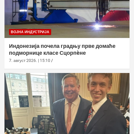
ВОЈНА ИНДУСТРИЈА
Индонезија почела градњу прве домаће
подморнице класе Сцорпèне
7. август 2026. | 15:10