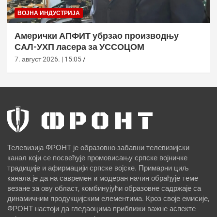
ВОЈНА ИНДУСТРИЈА
Амерички АПФИТ убрзао производњу
САЛ-УХП ласера за УССОЦОМ
7. август 2026. | 15:05
Телевизија ФРОНТ је образовно-забавни телевизијски
канал који се посвећује промовисању српске војничке
традиције и афирмацији српске војске. Примарни циљ
канала је да на савремен и модеран начин обрађује теме
везане за ову област, комбинујући образовне садржаје са
динамичним продукцијским елементима. Кроз своје емисије,
ФРОНТ настоји да гледаоцима приближи важне аспекте