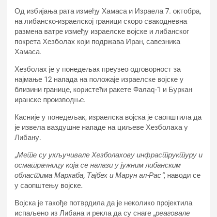
Од избијања рата између Хамаса и Израела 7. октобра,
на либанско-израелској граници скоро свакодневна
размена ватре између израелске војске и либанског
покрета Хезболах који подржава Иран, савезника
Хамаса.
Хезболах је у понедељак преузео одговорност за
најмање 12 напада на положаје израелске војске у
близини границе, користећи ракете Фалаq-1 и Буркан
иранске производње.
Касније у понедељак, израелска војска је саопштила да
је извела ваздушне нападе на циљеве Хезболаха у
Либану.
„
Мете су укључивале Хезболахову инфраструктуру и
осматрачницу која се налази у јужним либанским
областима Маркаба, Тајбех и Марун ал-Рас“
, наводи се
у саопштењу војске.
Војска је такође потврдила да је неколико пројектила
испаљено из Либана и рекла да су снаге „
реаговале