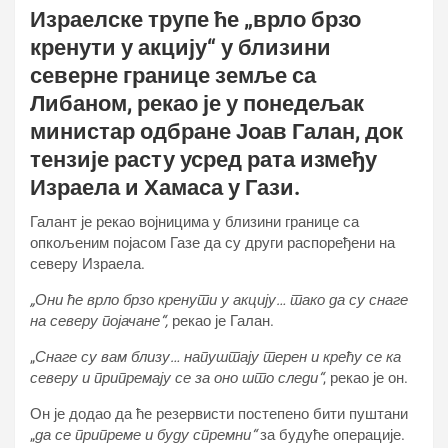
Израелске трупе ће „врло брзо
кренути у акцију“ у близини
северне границе земље са
Либаном, рекао је у понедељак
министар одбране Јоав Галан, док
тензије расту усред рата између
Израела и Хамаса у Гази.
Галант је рекао војницима у близини границе са
опкољеним појасом Газе да су други распоређени на
северу Израела.
„Они ће врло брзо кренути у акцију… тако да су снаге
на северу појачане“,
рекао је Галан.
„
Снаге су вам близу… напуштају терен и крећу се ка
северу и припремају се за оно што следи“
, рекао је он.
Он је додао да ће резервисти постепено бити пуштани
„
да се припреме и буду спремни“
за будуће операције.