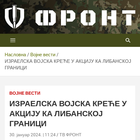
Скип
то
цонтент
Први војни канал у Србији
Телевизија ФРОНТ
Насловна
Војне вести
ИЗРАЕЛСКА ВОЈСКА КРЕЋЕ У АКЦИЈУ КА ЛИБАНСКОЈ
ГРАНИЦИ
ВОЈНЕ ВЕСТИ
ИЗРАЕЛСКА ВОЈСКА КРЕЋЕ У
АКЦИЈУ КА ЛИБАНСКОЈ
ГРАНИЦИ
30. јануар 2024. | 11:24
ТВ ФРОНТ