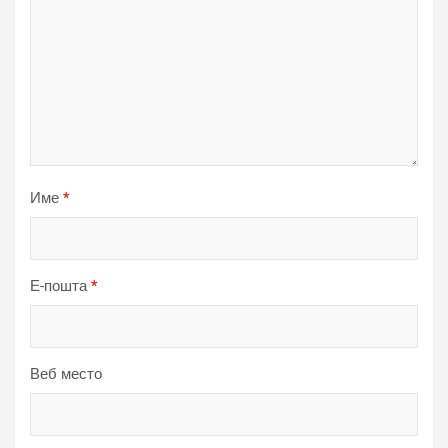
Име
*
Е-пошта
*
Веб место