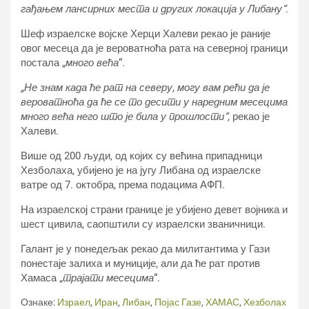
гађањем лансирних места и других локација у Либану“
.
Шеф израелске војске Херци Халеви рекао је раније
овог месеца да је вероватноћа рата на северној граници
постала „
много већа
“.
„Не знам када ће рат на северу, могу вам рећи да је
вероватноћа да ће се то десити у наредним месецима
много већа него што је била у прошлости“,
рекао је
Халеви.
Више од 200 људи, од којих су већина припадници
Хезболаха, убијено је на југу Либана од израелске
ватре од 7. октобра, према подацима АФП.
На израелској страни границе је убијено девет војника и
шест цивила, саопштили су израелски званичници.
Галант је у понедељак рекао да милитантима у Гази
понестаје залиха и муниције, али да ће рат против
Хамаса „
трајати месецима
“.
Ознаке:
Израел
,
Иран
,
Либан
,
Појас Газе
,
ХАМАС
,
Хезболах