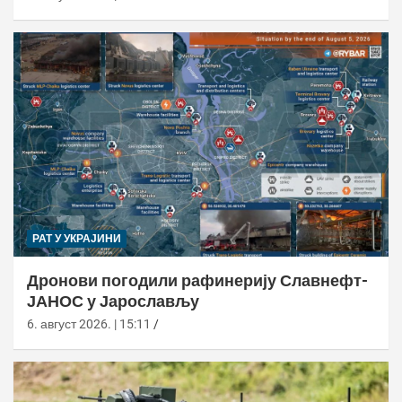
РАТ У УКРАЈИНИ
Дронови погодили рафинерију Славнефт-
ЈАНОС у Јарослављу
6. август 2026. | 15:11