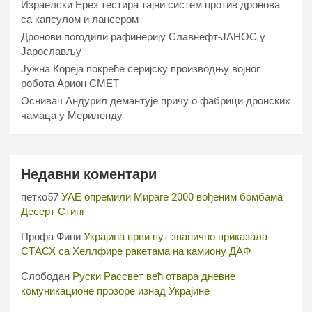
Израелски Ерез тестира тајни систем против дронова
са капсулом и лансером
Дронови погодили рафинерију Славнефт-ЈАНОС у
Јарослављу
Јужна Кореја покреће серијску производњу војног
робота Арион-СМЕТ
Оснивач Андурил демантује причу о фабрици дронских
чамаца у Мериленду
Недавни коментари
петко57
УАЕ опремили Мираге 2000 вођеним бомбама
Десерт Стинг
Профа Фини
Украјина први пут званично приказала
СТАСХ са Хеллфире ракетама на камиону ДАФ
Слободан
Руски Рассвет већ отвара дневне
комуникационе прозоре изнад Украјине