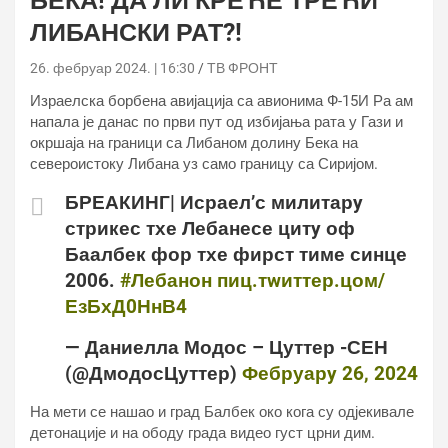
БЕКА! ДА ЛИ КРЕЋЕ ТРЕЋИ
ЛИБАНСКИ РАТ?!
26. фебруар 2024. | 16:30
ТВ ФРОНТ
Израелска борбена авијација са авионима Ф-15И Ра ам
напала је данас по први пут од избијања рата у Гази и
окршаја на граници са Либаном долину Бека на
североистоку Либана уз само границу са Сиријом.
БРЕАКИНГ| Исраел’с милитарy
стрикес тхе Лебанесе цитy оф
Баалбек фор тхе фирст тиме синце
2006.
#Лебанон
пиц.тwиттер.цом/
ЕзБхД0НнВ4
— Даниелла Модос – Цуттер -СЕН
(@ДмодосЦуттер)
Фебруарy 26, 2024
На мети се нашао и град Балбек око кога су одјекивале
детонације и на ободу града видео густ црни дим.