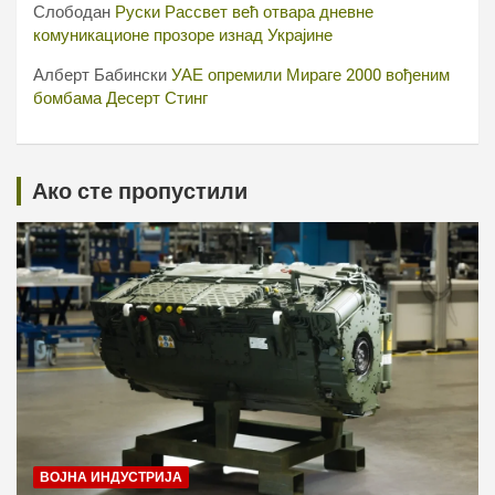
Слободан
Руски Рассвет већ отвара дневне
комуникационе прозоре изнад Украјине
Алберт Бабински
УАЕ опремили Мираге 2000 вођеним
бомбама Десерт Стинг
Ако сте пропустили
ВОЈНА ИНДУСТРИЈА