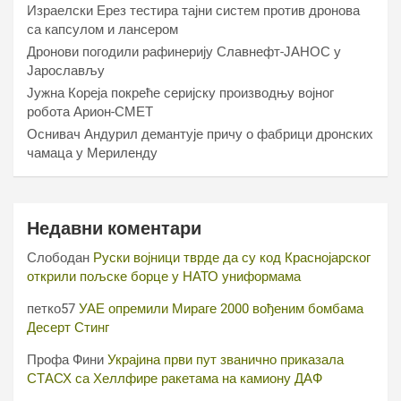
Израелски Ерез тестира тајни систем против дронова
са капсулом и лансером
Дронови погодили рафинерију Славнефт-ЈАНОС у
Јарослављу
Јужна Кореја покреће серијску производњу војног
робота Арион-СМЕТ
Оснивач Андурил демантује причу о фабрици дронских
чамаца у Мериленду
Недавни коментари
Слободан
Руски војници тврде да су код Краснојарског
открили пољске борце у НАТО униформама
петко57
УАЕ опремили Мираге 2000 вођеним бомбама
Десерт Стинг
Профа Фини
Украјина први пут званично приказала
СТАСХ са Хеллфире ракетама на камиону ДАФ