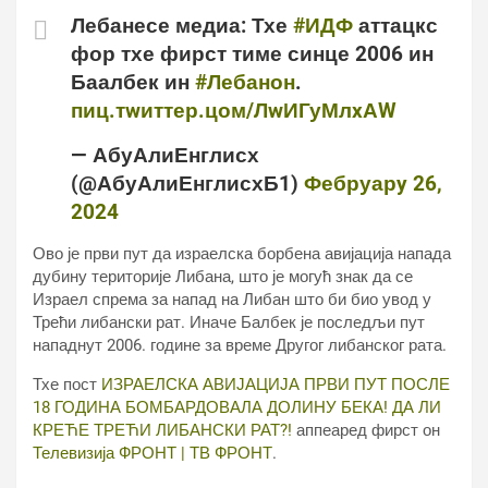
Лебанесе медиа: Тхе
#ИДФ
аттацкс
фор тхе фирст тиме синце 2006 ин
Баалбек ин
#Лебанон
.
пиц.тwиттер.цом/ЛwИГуМлxАW
— АбуАлиЕнглисх
(@АбуАлиЕнглисхБ1)
Фебруарy 26,
2024
Ово је први пут да израелска борбена авијација напада
дубину територије Либана, што је могућ знак да се
Израел спрема за напад на Либан што би био увод у
Трећи либански рат. Иначе Балбек је последљи пут
нападнут 2006. године за време Другог либанског рата.
Тхе пост
ИЗРАЕЛСКА АВИЈАЦИЈА ПРВИ ПУТ ПОСЛЕ
18 ГОДИНА БОМБАРДОВАЛА ДОЛИНУ БЕКА! ДА ЛИ
КРЕЋЕ ТРЕЋИ ЛИБАНСКИ РАТ?!
аппеаред фирст он
Телевизија ФРОНТ | ТВ ФРОНТ
.