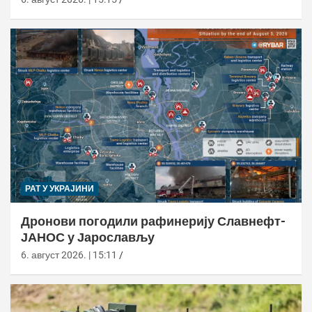
РАТ У УКРАЈИНИ
Дронови погодили рафинерију Славнефт-
ЈАНОС у Јарослављу
6. август 2026. | 15:11