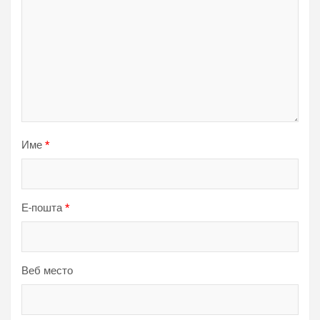
Име
*
Е-пошта
*
Веб место