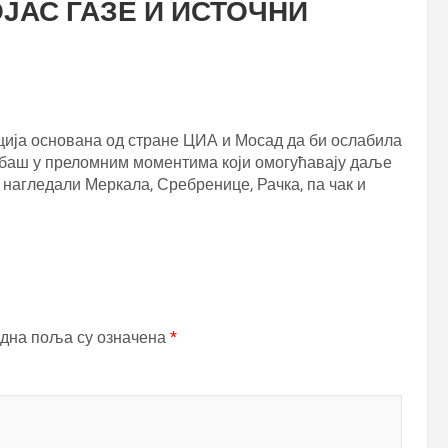
ЈАС ГАЗЕ И ИСТОЧНИ
ација основана од стране ЦИА и Мосад да би ослабила
баш у преломним моментима који омогућавају даље
нагледали Меркала, Сребренице, Рачка, па чак и
дна поља су означена
*