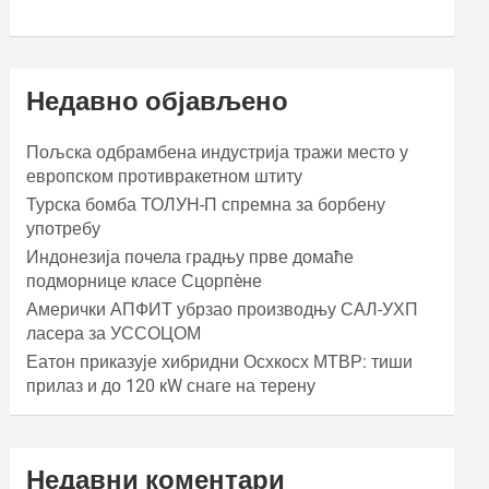
Недавно објављено
Пољска одбрамбена индустрија тражи место у
европском противракетном штиту
Турска бомба ТОЛУН-П спремна за борбену
употребу
Индонезија почела градњу прве домаће
подморнице класе Сцорпèне
Амерички АПФИТ убрзао производњу САЛ-УХП
ласера за УССОЦОМ
Еатон приказује хибридни Осхкосх МТВР: тиши
прилаз и до 120 кW снаге на терену
Недавни коментари