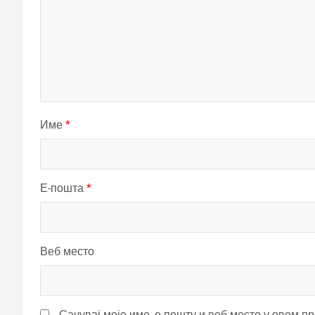
Име
*
Е-пошта
*
Веб место
Сачувај моје име, е-пошту и веб место у овом п