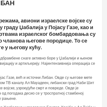
ИБАН
режама, авиони израелске војске су
 граду Џабалија у Појасу Газе, као и
жртвама израелског бомбардовања су
 чланова његове породице. То се
е у његову кућу.
одбрамбене снаге активно боре у Џабалији и њеном
вијацију и артиљерију. Најинтензивнија операција се
ас Газе, већ и источни Либан. Овде су његове мете
ком ТВ каналу Ал Маyадеен, либански град Наби Шит
 војске, узрокујући смрт и повреде. Овде је
 од погодака десио се у троспратној стамбеној
су рањене.