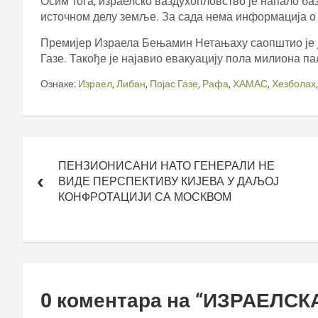
Осим тога, израелско ваздухопловство је напало ба
источном делу земље. За сада нема информација о
Премијер Израела Бењамин Нетањаху саопштио је ју
Газе. Такође је најавио евакуацију пола милиона п
Ознаке:
Израел
,
Либан
,
Појас Газе
,
Рафа
,
ХАМАС
,
Хезболах
Кретање
чланка
ПЕНЗИОНИСАНИ НАТО ГЕНЕРАЛИ НЕ
ВИДЕ ПЕРСПЕКТИВУ КИЈЕВА У ДАЉОЈ
КОНФРОТАЦИЈИ СА МОСКВОМ
0 коментара на “
ИЗРАЕЛСК