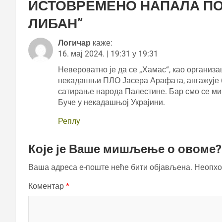
ИСТОВРЕМЕНО НАПАЛА ПО
ЛИБАН
”
Логичар
каже:
16. мај 2024. | 19:31 у 19:31
Невероватно је да се „Хамас“, као организ
некадашњи ПЛО Јасера Арафата, ангажује 
сатирање народа Палестине. Бар смо се ми 
Буче у некадашњој Украјини.
Реплy
Које је Ваше мишљење о овоме?
Ваша адреса е-поште неће бити објављена.
Неопхо
Коментар
*