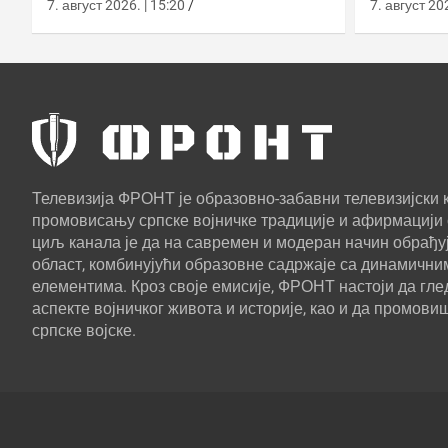
европском противракетном
употреб
7. август 2026. | 15:20
7. август 202
штиту
Телевизија ФРОНТ је образовно-забавни телевизијски к
промовисању српске војничке традиције и афирмацији 
циљ канала је да на савремен и модеран начин обрађуј
област, комбинујући образовне садржаје са динамични
елементима. Кроз своје емисије, ФРОНТ настоји да г
аспекте војничког живота и историје, као и да промови
српске војске.