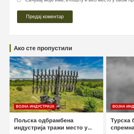
Ако сте пропустили
ВОЈНА ИНДУСТРИЈА
ВОЈНА ИН
Пољска одбрамбена
Турска 
индустрија тражи место у
спремна