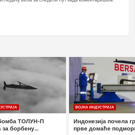
ДУСТРИЈА
ВОЈНА ИНДУСТРИЈА
бомба ТОЛУН-П
Индонезија почела г
 за борбену
прве домаће подмор