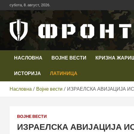
Скип
субота, 8. август, 2026.
то
цонтент
Први војни канал у Србији
Телевизија ФРОНТ
НАСЛОВНА
ВОЈНЕ ВЕСТИ
КРИЗНА ЖАРИ
ИСТОРИЈА
ЛАТИНИЦА
Насловна
Војне вести
ИЗРАЕЛСКА АВИЈАЦИЈА ИС
ВОЈНЕ ВЕСТИ
ИЗРАЕЛСКА АВИЈАЦИЈА И