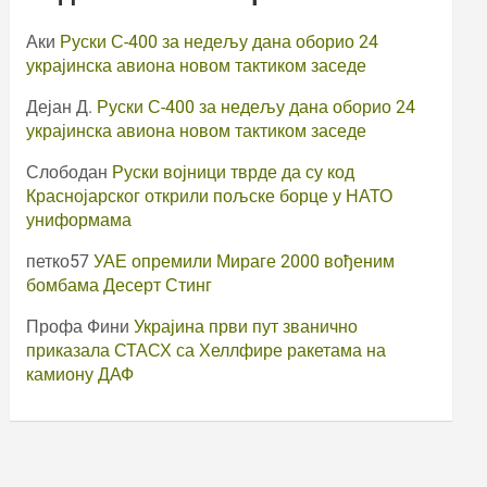
Аки
Руски С-400 за недељу дана оборио 24
украјинска авиона новом тактиком заседе
Дејан Д.
Руски С-400 за недељу дана оборио 24
украјинска авиона новом тактиком заседе
Слободан
Руски војници тврде да су код
Краснојарског открили пољске борце у НАТО
униформама
петко57
УАЕ опремили Мираге 2000 вођеним
бомбама Десерт Стинг
Профа Фини
Украјина први пут званично
приказала СТАСХ са Хеллфире ракетама на
камиону ДАФ