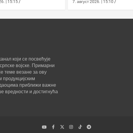
у
класе Сцорпèне
6. | 15:15
7. август 2026. | 15:10
анал који се посвећује
српске војске. Примарни
е теме везане за ову
м продукцијским
ледаоцима приближи важне
ше вредности и достигнућа