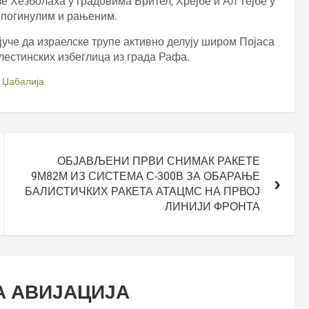
зе Хезболаха у градовима Брител, Хрејбе и Ал Тејбе у
 погинулим и рањеним.
че да израелске трупе активно делују широм Појаса
алестинских избеглица из града Рафа.
,
Џабалија
ОБЈАВЉЕНИ ПРВИ СНИМАК РАКЕТЕ
9М82М ИЗ СИСТЕМА С-300В ЗА ОБАРАЊЕ
БАЛИСТИЧКИХ РАКЕТА АТАЦМС НА ПРВОЈ
ЛИНИЈИ ФРОНТА
А АВИЈАЦИЈА