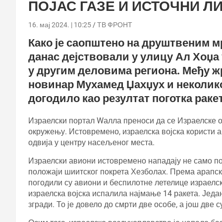
ПОЈАС ГАЗЕ И ИСТОЧНИ Л
16. мај 2024. | 10:25
ТВ ФРОНТ
Како је саопштено на друштвеним м
данас дејствовали у улицу Ал Хоџа у
у другим деловима региона. Међу 
новинар Мухамед Џахџух и неколико
догодило као резултат поготка ракет
Израелски портал Wалла преноси да се Израелске 
окружењу. Истовремено, израелска војска користи а
одвија у центру насељеног места.
Израелски авиони истовремено нападају не само пој
положаји шиитског покрета Хезболах. Према арапс
погодили су авиони и беспилотне летелице израелске
израелска војска испалила најмање 14 ракета. Један
згради. То је довело до смрти две особе, а још две 