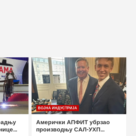
ВОЈНА ИНДУСТРИЈА
радњу
Амерички АПФИТ убрзао
нице
производњу САЛ-УХП