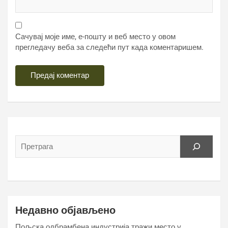
Сачувај моје име, е-пошту и веб место у овом
прегледачу веба за следећи пут када коментаришем.
Недавно објављено
Пољска одбрамбена индустрија тражи место у