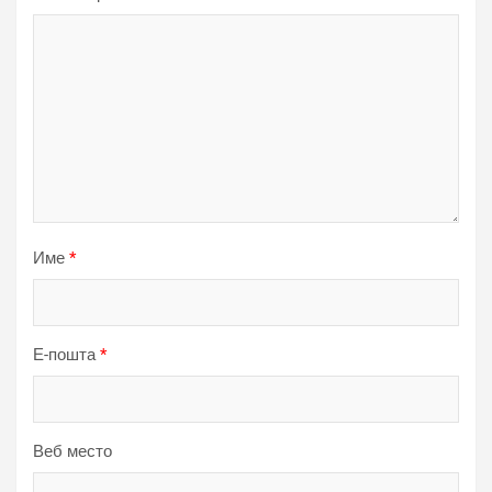
Име
*
Е-пошта
*
Веб место