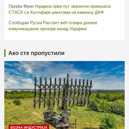
Профа Фини
Украјина први пут званично приказала
СТАСХ са Хеллфире ракетама на камиону ДАФ
Слободан
Руски Рассвет већ отвара дневне
комуникационе прозоре изнад Украјине
Ако сте пропустили
ВОЈНА ИНДУСТРИЈА