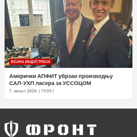
ВОЈНА ИНДУСТРИЈА
Амерички АПФИТ убрзао производњу
САЛ-УХП ласера за УССОЦОМ
7. август 2026. | 15:05