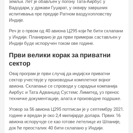
земљи. Лет је обављен у погону Тата-Аирбус у
Вадодари, у држави Гуџарат, у оквиру завршних
испитивања пре предаје Ратном ваздухопловству
Индије.
Реч је о првом од 40 авиона Ц295 који ће бити склапани
у Индији. Планирано је да први примерак састављен у
Индији буде испоручен током ове године.
Први велики корак за приватни
сектор
Овај програм је први случај да индијски приватни
сектор учествује у производњи комплетног војног
авиона. Склапање се спроводи у сарадњи компанија
Аирбус и Тата Адванцед Сyстемс Лимитед, уз пренос
техничке документације, алата и производне подршке.
Уговор за 56 авиона Ц295 потписан је у септембру 2021.
године и вредан је око 2,4 милијарде долара. Првих 16
авиона испоручује се као готове летелице из Шпаније,
док ће преосталих 40 бити склапано у Индији.