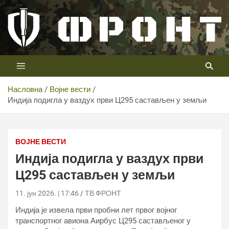
Скип
то
цонтент
Први војни канал у Србији
Телевизија ФРОНТ
Насловна
Војне вести
Индија подигла у ваздух први Ц295 састављен у земљи
Индија подигла у ваздух први Ц295 састављен у
земљи
ВОЈНЕ ВЕСТИ
Индија подигла у ваздух први
Ц295 састављен у земљи
11. јун 2026. | 17:46
ТВ ФРОНТ
Индија је извела први пробни лет првог војног
транспортног авиона Аирбус Ц295 састављеног у