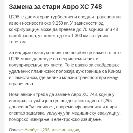
Замена за стари Авро ХС 748
Ц295 је двомоторни турбоелисни средњи транспортни
авион носивости око 9.250 кг. У зависности од
конфигурације, може да превезе до 70 војника или 48
падобранаца, уз долет од око 1.300 км са пуним
теретом.
За индијско ваздухопловство посебно је важно то што
Ц295 може да делује са неприпремљених и
полуприпремљених писта. То је важно за снабдевање
удаљених планинских положаја дуж границе са Кином
и Пакистаном, где велики млазни транспортери имају
ограничења.
Нови авиони треба да замене Авро ХС 748, који је у
индијској служби још од шездесетих година. Ц295
доноси већу носивост, савременију авионику и шири
спектар задатака, укључујући медицинску евакуацију,
поморско извиђање и електронско извиђање.
Ознаке:
Аирбус Ц295
,
маке ин индиа
,