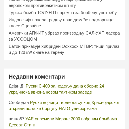
европском противракетном штиту
Турска бомба ТОЛУН-П спремна за борбену употребу
Индонезија почела градњу прве домаће подморнице
класе Сцорпèне
Амерички АПФИТ убрзао производњу САЛ-УХП ласера
за УССОЦОМ
Еатон приказује хибридни Осхкосх МТВР: тиши прилаз
и до 120 кW снаге на терену
Недавни коментари
Дејан Д.
Руски С-400 за недељу дана оборио 24
украјинска авиона новом тактиком заседе
Слободан
Руски војници тврде да су код Краснојарског
открили пољске борце у НАТО униформама
петко57
УАЕ опремили Мираге 2000 вођеним бомбама
Десерт Стинг