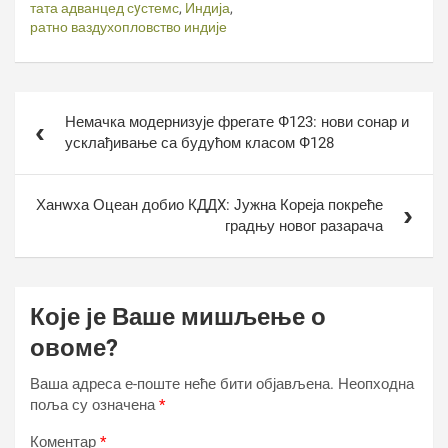
тата адванцед сyстемс
,
Индија
,
ратно ваздухопловство индије
Кретање
Немачка модернизује фрегате Ф123: нови сонар и
чланка
усклађивање са будућом класом Ф128
Ханwха Оцеан добио КДДX: Јужна Кореја покреће
градњу новог разарача
Које је Ваше мишљење о
овоме?
Ваша адреса е-поште неће бити објављена.
Неопходна
поља су означена
*
Коментар
*