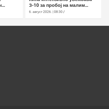
ч
З-10 за пробој на малим
ром АН/
висинама
6. август 2026. | 08:30