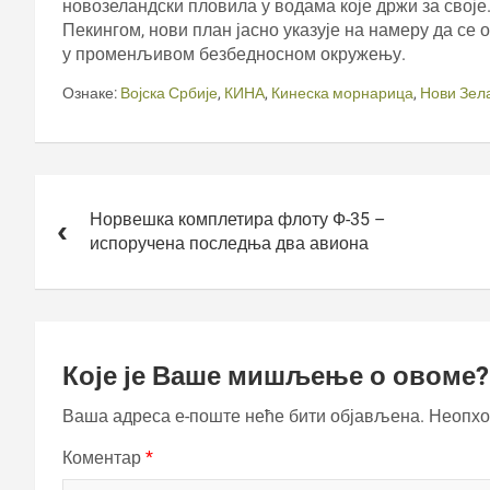
новозеландски пловила у водама које држи за своје
Пекингом, нови план јасно указује на намеру да се
у променљивом безбедносном окружењу.
Ознаке:
Војска Србије
,
КИНА
,
Кинеска морнарица
,
Нови Зел
Кретање
чланка
Норвешка комплетира флоту Ф-35 –
испоручена последња два авиона
Које је Ваше мишљење о овоме?
Ваша адреса е-поште неће бити објављена.
Неопхо
Коментар
*