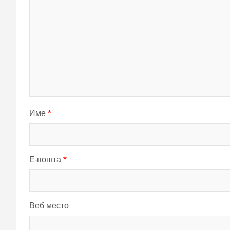
Име
*
Е-пошта
*
Веб место