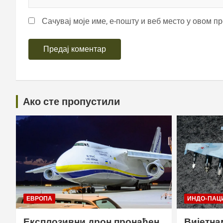
Сачувај моје име, е-пошту и веб место у овом п
Ако сте пропустили
ЕВРОПА
ИНДО-ПАЦ
Експлозивни дрон пронађен
Вијетна