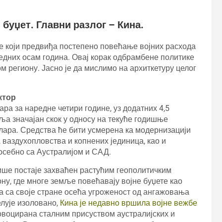
буџет. Главни разлог – Кина.
е који предвиђа постепено повећање војних расхода
редних осам година. Овај корак одбрамбене политике
региону. Јасно је да мислимо на архиткетуру целог
ктор
ра за наредне четири године, уз додатних 4,5
ља значајан скок у односу на текуће годишње
олара. Средства ће бити усмерена ка модернизацији
ваздухопловства и копнених јединица, као и
себно са Аустралијом и САД.
ише постаје захваћен растућим геополитичким
ону, где многе земље повећавају војне буџете као
а са своје стране осећа угроженост од ангажовања
елује изоловано,
Кина је недавно вршила војне вежбе
ровоцирана сталним присуством аустралијских и