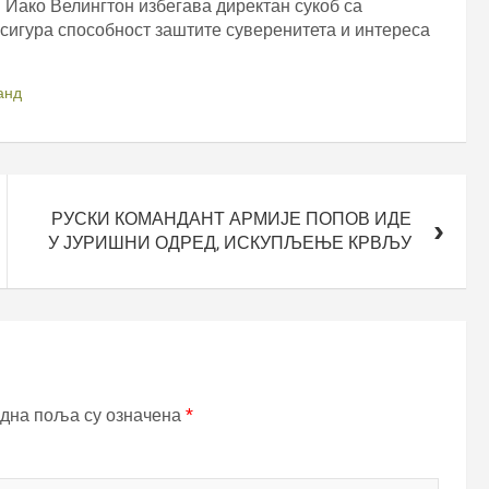
. Иако Велингтон избегава директан сукоб са
 осигура способност заштите суверенитета и интереса
анд
РУСКИ КОМАНДАНТ АРМИЈЕ ПОПОВ ИДЕ
У ЈУРИШНИ ОДРЕД, ИСКУПЉЕЊЕ КРВЉУ
дна поља су означена
*