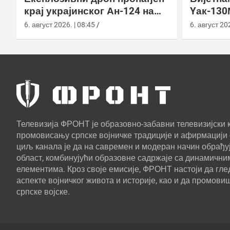
крај украјинског Ан-124 на
Yак-130
аеродрому у Лајпцигу
улази у
6. август 2026. | 08:45
6. август 202
Телевизија ФРОНТ је образовно-забавни телевизијски к
промовисању српске војничке традиције и афирмацији 
циљ канала је да на савремен и модеран начин обрађуј
област, комбинујући образовне садржаје са динамични
елементима. Кроз своје емисије, ФРОНТ настоји да г
аспекте војничког живота и историје, као и да промови
српске војске.