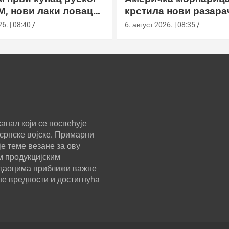
М, нови лаки ловац
крстила нови разара
 састав РВ
Флигхт ИИИ са рада
6. | 08:40
6. август 2026. | 08:35
СПY-6
анал који се посвећује
српске војске. Примарни
е теме везане за ову
м продукцијским
ледаоцима приближи важне
ше вредности и достигнућа