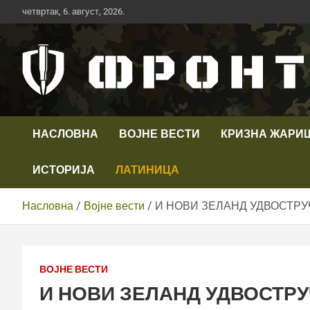
Скип
четвртак, 6. август, 2026.
то
цонтент
Први војни канал у Србији
Телевизија ФРОНТ
НАСЛОВНА
ВОЈНЕ ВЕСТИ
КРИЗНА ЖАРИ
ИСТОРИЈА
ЛАТИНИЦА
Насловна
Војне вести
И НОВИ ЗЕЛАНД УДВОСТРУЧ
ВОЈНЕ ВЕСТИ
И НОВИ ЗЕЛАНД УДВОСТРУ