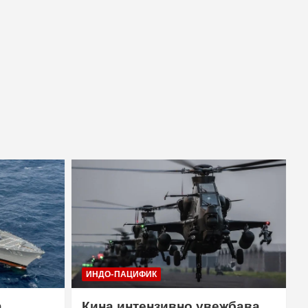
ИНДО-ПАЦИФИК
а
Кина интензивно увежбава