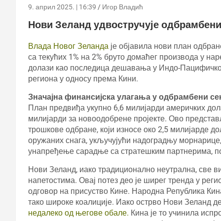
9. април 2025. | 16:39
Игор Владић
Нови Зеланд удвостручује одбрамбени 
Влада Новог Зеланда
је објавила нови план одбран
са текућих 1% на 2% бруто домаћег производа у на
долази као последица дешавања у Индо-Пацифичком 
региона у односу према Кини.
Значајна финансијска улагања у одбрамбени се
План предвиђа укупно 6,6 милијарди америчких дола
милијарди за новоодобрене пројекте. Ово представ
трошкове одбране, који износе око 2,5 милијарде д
оружаних снага, укључујући надоградњу морнарице, 
унапређење сарадње са стратешким партнерима, по
Нови Зеланд, иако традиционално неутрална, све в
напетостима. Овај потез део је ширег тренда у реги
одговор на присуство Кине. Народна Република Кин
тако широке коалиције. Иако острво Нови Зеланд д
недалеко од његове обале.
Кина је то учинила исп