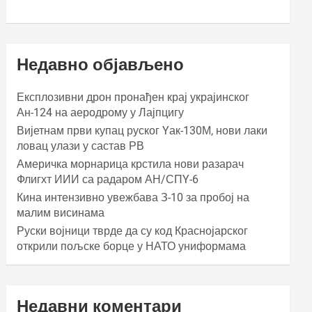
Недавно објављено
Експлозивни дрон пронађен крај украјинског
Ан-124 на аеродрому у Лајпцигу
Вијетнам први купац руског Yак-130М, нови лаки
ловац улази у састав РВ
Америчка морнарица крстила нови разарач
Флигхт ИИИ са радаром АН/СПY-6
Кина интензивно увежбава З-10 за пробој на
малим висинама
Руски војници тврде да су код Краснојарског
открили пољске борце у НАТО униформама
Недавни коментари