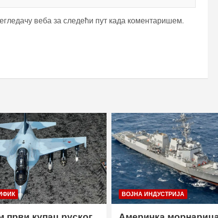
регледачу веба за следећи пут када коментаришем.
ИФИК
ВОЈНА ИНДУСТРИЈА
м први купац руског
Америчка морнариц