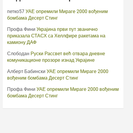
петко57
УАЕ опремили Мираге 2000 вођеним
бомбама Десерт Стинг
Профа Фини
Украјина први пут званично
приказала СТАСХ са Хеллфире ракетама на
камиону ДАФ
Слободан
Руски Рассвет већ отвара дневне
комуникационе прозоре изнад Украјине
Алберт Бабински
УАЕ опремили Мираге 2000
вођеним бомбама Десерт Стинг
Профа Фини
УАЕ опремили Мираге 2000 вођеним
бомбама Десерт Стинг