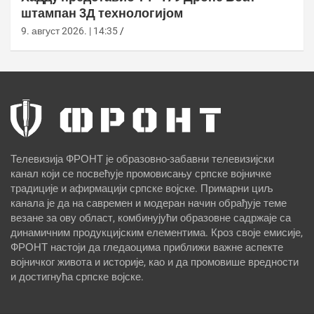
штампан 3Д технологијом
9. август 2026. | 14:35
Телевизија ФРОНТ је образовно-забавни телевизијски
канал који се посвећује промовисању српске војничке
традиције и афирмацији српске војске. Примарни циљ
канала је да на савремен и модеран начин обрађује теме
везане за ову област, комбинујући образовне садржаје са
динамичним продукцијским елементима. Кроз своје емисије,
ФРОНТ настоји да гледаоцима приближи важне аспекте
војничког живота и историје, као и да промовише вредности
и достигнућа српске војске.