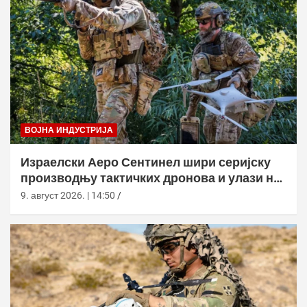
ВОЈНА ИНДУСТРИЈА
Израелски Аеро Сентинел шири серијску
производњу тактичких дронова и улази на
нова тржишта
9. август 2026. | 14:50