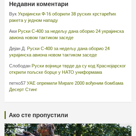
Недавни коментари
Вук
Украјински Ф-16 оборили 38 руских крстарећих
ракета у једном нападу
Аки
Руски С-400 за недељу дана оборио 24 украјинска
авиона новом тактиком заседе
Дејан Д.
Руски С-400 за недељу дана оборио 24
украјинска авиона новом тактиком заседе
Слободан
Руски војници тврде да су код Краснојарског
открили пољске борце у НАТО униформама
петко57
УАЕ опремили Мираге 2000 вођеним бомбама
Десерт Стинг
Ако сте пропустили