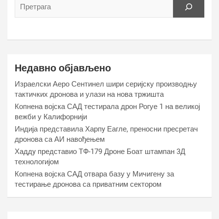
Недавно објављено
Израелски Аеро Сентинел шири серијску производњу
тактичких дронова и улази на нова тржишта
Копнена војска САД тестирала дрон Рогуе 1 на великој
вежби у Калифорнији
Индија представила Харпy Еагле, преносни пресретач
дронова са АИ навођењем
Хаддy представио ТФ-179 Дроне Боат штампан 3Д
технологијом
Копнена војска САД отвара базу у Мичигену за
тестирање дронова са приватним сектором