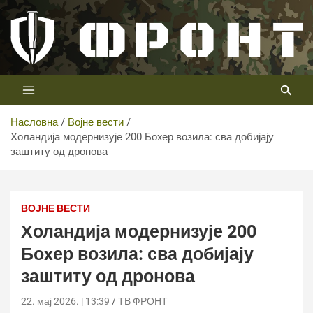
Скип
то
цонтент
Први војни канал у Србији
Телевизија ФРОНТ
Насловна
Војне вести
Холандија модернизује 200 Боxер возила: сва добијају
заштиту од дронова
Холандија модернизује 200 Боxер возила: сва добијају
заштиту од дронова
ВОЈНЕ ВЕСТИ
Холандија модернизује 200
Боxер возила: сва добијају
заштиту од дронова
22. мај 2026. | 13:39
ТВ ФРОНТ