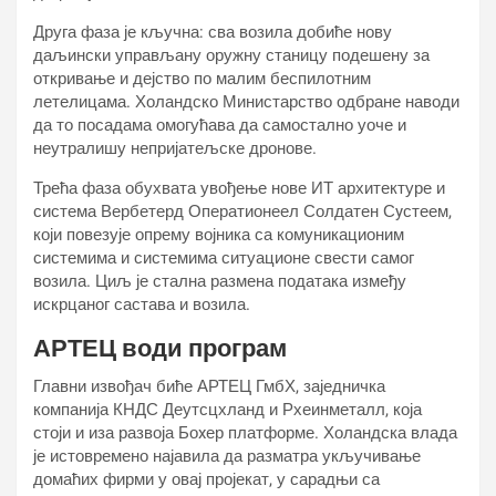
Друга фаза је кључна: сва возила добиће нову
даљински управљану оружну станицу подешену за
откривање и дејство по малим беспилотним
летелицама. Холандско Министарство одбране наводи
да то посадама омогућава да самостално уоче и
неутралишу непријатељске дронове.
Трећа фаза обухвата увођење нове ИТ архитектуре и
система Вербетерд Оператионеел Солдатен Сyстеем,
који повезује опрему војника са комуникационим
системима и системима ситуационе свести самог
возила. Циљ је стална размена података између
искрцаног састава и возила.
АРТЕЦ води програм
Главни извођач биће АРТЕЦ ГмбХ, заједничка
компанија КНДС Деутсцхланд и Рхеинметалл, која
стоји и иза развоја Боxер платформе. Холандска влада
је истовремено најавила да разматра укључивање
домаћих фирми у овај пројекат, у сарадњи са