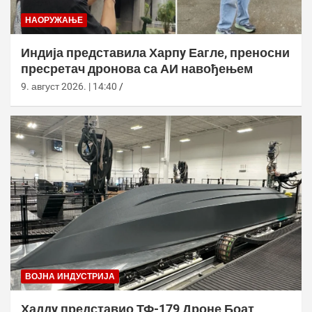
НАОРУЖАЊЕ
Индија представила Харпy Еагле, преносни
пресретач дронова са АИ навођењем
9. август 2026. | 14:40
ВОЈНА ИНДУСТРИЈА
Хаддy представио ТФ-179 Дроне Боат