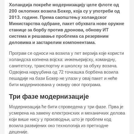
Холандија покреће модернизацију целе флоте од
200 оклопних возила Боxер, која су у употреби од
2013. године. Према саопштењу холандског
Министарства одбране, пакет обухвата нове оружне
станице за борбу против дронова, обнову ИТ
система и решавање проблема са резервним
деловима и застарелим компонентама.
Програм се односи на возила у пет верзија које користи
холандска копнена војска: инжењеријску, командну,
санитетску, транспортну и школску за обуку возача.
Одвојена наруџбина од 72 точкашка борбена возила
пешадије на бази Боxер не улази у овај пакет и неће
бити модернизована у оквиру овог програма.
Три фазе модернизације
Модернизација ће бити спроведена у три фазе. Прва је
усмерена на замену електронских и механичких делова
који више нису у производњи, што је проблем код
возила развијених око технологија из претходне
деценије.