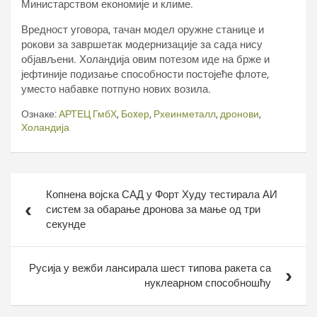
Министарством економије и климе.
Вредност уговора, тачан модел оружне станице и
рокови за завршетак модернизације за сада нису
објављени. Холандија овим потезом иде на брже и
јефтиније подизање способности постојеће флоте,
уместо набавке потпуно нових возила.
Ознаке:
АРТЕЦ ГмбХ
,
Боxер
,
Рхеинметалл
,
дронови
,
Холандија
Кретање
Копнена војска САД у Форт Худу тестирала АИ
чланка
систем за обарање дронова за мање од три
секунде
Русија у вежби лансирала шест типова ракета са
нуклеарном способношћу