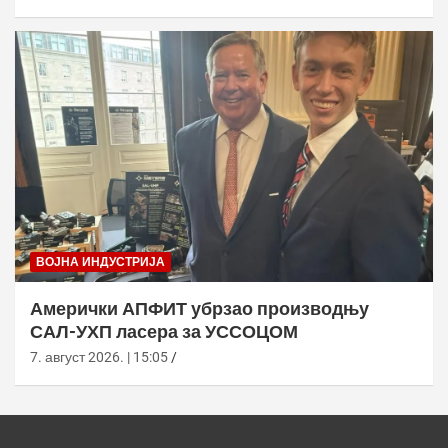
ВОЈНА ИНДУСТРИЈА
Амерички АПФИТ убрзао производњу
САЛ-УХП ласера за УССОЦОМ
7. август 2026. | 15:05