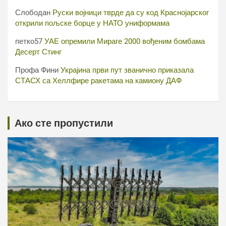
Слободан
Руски војници тврде да су код Краснојарског
открили пољске борце у НАТО униформама
петко57
УАЕ опремили Мираге 2000 вођеним бомбама
Десерт Стинг
Профа Фини
Украјина први пут званично приказала
СТАСХ са Хеллфире ракетама на камиону ДАФ
Ако сте пропустили