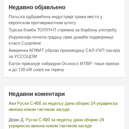
Недавно објављено
Пољска одбрамбена индустрија тражи место у
европском противракетном штиту
Турска бомба ТОЛУН-П спремна за борбену употребу
Индонезија почела градњу прве домаће подморнице
класе Сцорпèне
Амерички АПФИТ убрзао производњу САЛ-УХП ласера
за УССОЦОМ
Еатон приказује хибридни Осхкосх МТВР: тиши прилаз
и до 120 кW снаге на терену
Недавни коментари
Аки
Руски С-400 за недељу дана оборио 24 украјинска
авиона новом тактиком заседе
Дејан Д.
Руски С-400 за недељу дана оборио 24
украјинска авиона новом тактиком заседе