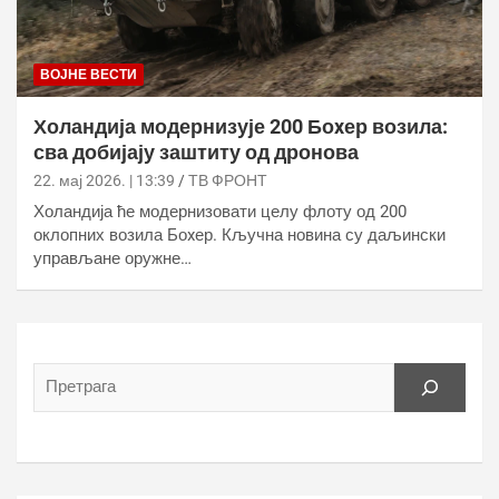
ВОЈНЕ ВЕСТИ
Холандија модернизује 200 Боxер возила:
сва добијају заштиту од дронова
22. мај 2026. | 13:39
ТВ ФРОНТ
Холандија ће модернизовати целу флоту од 200
оклопних возила Боxер. Кључна новина су даљински
управљане оружне…