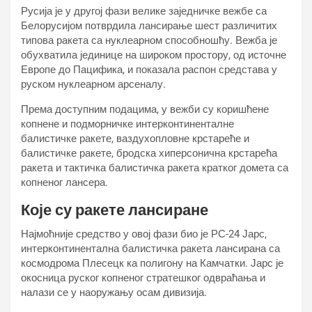
Русија је у другој фази велике заједничке вежбе са
Белорусијом потврдила лансирање шест различитих
типова ракета са нуклеарном способношћу. Вежба је
обухватила јединице на широком простору, од источне
Европе до Пацифика, и показала распон средстава у
руском нуклеарном арсеналу.
Према доступним подацима, у вежби су коришћене
копнене и подморничке интерконтиненталне
балистичке ракете, ваздухопловне крстареће и
балистичке ракете, бродска хиперсонична крстарећа
ракета и тактичка балистичка ракета кратког домета са
копненог лансера.
Које су ракете лансиране
Најмоћније средство у овој фази био је РС-24 Јарс,
интерконтинентална балистичка ракета лансирана са
космодрома Плесецк ка полигону на Камчатки. Јарс је
окосница руског копненог стратешког одвраћања и
налази се у наоружању осам дивизија.