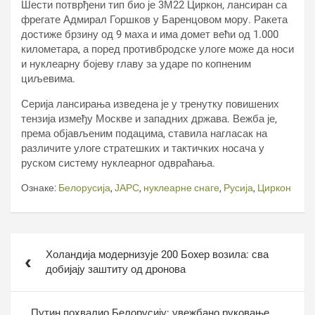
Шести потврђени тип био је 3М22 Циркон, лансиран са
фрегате Адмирал Горшков у Баренцовом мору. Ракета
достиже брзину од 9 маха и има домет већи од 1.000
километара, а поред противбродске улоге може да носи
и нуклеарну бојеву главу за ударе по копненим
циљевима.
Серија лансирања изведена је у тренутку повишених
тензија између Москве и западних држава. Вежба је,
према објављеним подацима, ставила нагласак на
различите улоге стратешких и тактичких носача у
руском систему нуклеарног одвраћања.
Ознаке:
Белорусија
,
ЈАРС
,
нуклеарне снаге
,
Русија
,
Циркон
Кретање
Холандија модернизује 200 Боxер возила: сва
чланка
добијају заштиту од дронова
Путин похвалио Белорусију: увежбано руковање