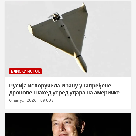
БЛИСКИ ИСТОК
Русија испоручила Ирану унапређене
дронове Шахед усред удара на америчке
базе
6. август 2026. | 09:00