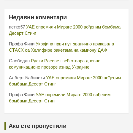
Недавни коментари
петко57
УАЕ опремили Мираге 2000 вођеним бомбама
Десерт Стинг
Профа Фини
Украјина први пут званично приказала
СТАСХ са Хеллфире ракетама на камиону ДАФ
Слободан
Руски Рассвет већ отвара дневне
комуникационе прозоре изнад Украјине
Алберт Бабински
УАЕ опремили Мираге 2000 вођеним
бомбама Десерт Стинг
Профа Фини
УАЕ опремили Мираге 2000 вођеним
бомбама Десерт Стинг
Ако сте пропустили