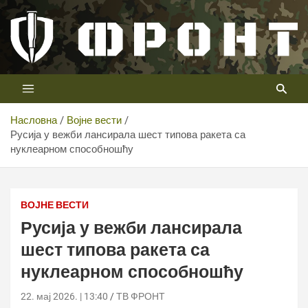
Скип
то
цонтент
Први војни канал у Србији
Телевизија ФРОНТ
Насловна
Војне вести
Русија у вежби лансирала шест типова ракета са
нуклеарном способношћу
ВОЈНЕ ВЕСТИ
Русија у вежби лансирала
шест типова ракета са
нуклеарном способношћу
22. мај 2026. | 13:40
ТВ ФРОНТ