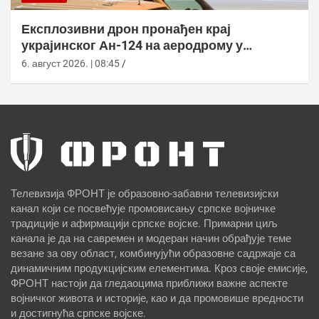
Експлозивни дрон пронађен крај
украјинског Ан-124 на аеродрому у
Лајпцигу
6. август 2026. | 08:45
Телевизија ФРОНТ је образовно-забавни телевизијски
канал који се посвећује промовисању српске војничке
традиције и афирмацији српске војске. Примарни циљ
канала је да на савремен и модеран начин обрађује теме
везане за ову област, комбинујући образовне садржаје са
динамичним продукцијским елементима. Кроз своје емисије,
ФРОНТ настоји да гледаоцима приближи важне аспекте
војничког живота и историје, као и да промовише вредности
и достигнућа српске војске.