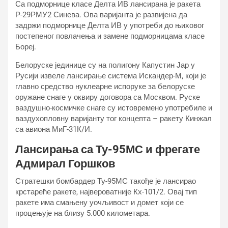
Са подморнице класе Делта ИВ лансирана је ракета
Р-29РМУ2 Синева. Ова варијанта је развијена да
задржи подморнице Делта ИВ у употреби до њиховог
постепеног повлачења и замене подморницама класе
Бореј.
Белоруске јединице су на полигону Капустин Јар у
Русији извеле лансирање система Искандер-М, који је
главно средство нуклеарне испоруке за белоруске
оружане снаге у оквиру договора са Москвом. Руске
ваздушно-космичке снаге су истовремено употребиле и
ваздухопловну варијанту тог концепта – ракету Кинжал
са авиона МиГ-31К/И.
Лансирања са Ту-95МС и фрегате
Адмирал Горшков
Стратешки бомбардер Ту-95МС такође је лансирао
крстареће ракете, највероватније Кх-101/2. Овај тип
ракете има смањену уочљивост и домет који се
процењује на близу 5.000 километара.