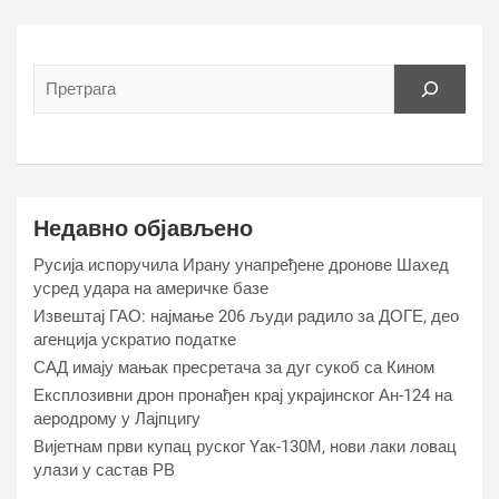
Недавно објављено
Русија испоручила Ирану унапређене дронове Шахед
усред удара на америчке базе
Извештај ГАО: најмање 206 људи радило за ДОГЕ, део
агенција ускратио податке
САД имају мањак пресретача за дуг сукоб са Кином
Експлозивни дрон пронађен крај украјинског Ан-124 на
аеродрому у Лајпцигу
Вијетнам први купац руског Yак-130М, нови лаки ловац
улази у састав РВ