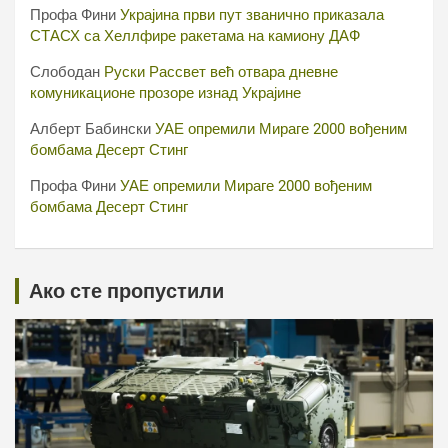
Профа Фини
Украјина први пут званично приказала
СТАСХ са Хеллфире ракетама на камиону ДАФ
Слободан
Руски Рассвет већ отвара дневне
комуникационе прозоре изнад Украјине
Алберт Бабински
УАЕ опремили Мираге 2000 вођеним
бомбама Десерт Стинг
Профа Фини
УАЕ опремили Мираге 2000 вођеним
бомбама Десерт Стинг
Ако сте пропустили