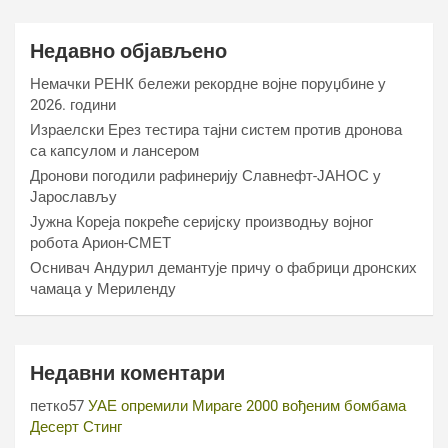
Недавно објављено
Немачки РЕНК бележи рекордне војне поруџбине у
2026. години
Израелски Ерез тестира тајни систем против дронова
са капсулом и лансером
Дронови погодили рафинерију Славнефт-ЈАНОС у
Јарослављу
Јужна Кореја покреће серијску производњу војног
робота Арион-СМЕТ
Оснивач Андурил демантује причу о фабрици дронских
чамаца у Мериленду
Недавни коментари
петко57
УАЕ опремили Мираге 2000 вођеним бомбама
Десерт Стинг