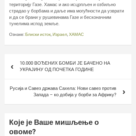
територију Газе. Хамас и ако исцрпљен и озбиљно
страдао у борбама и даље има могућности да узврати
и да се брани у рушевинама Газе и бесконачним
тунелима испод земље.
Ознаке:
Блиски исток
,
Израел
,
ХАМАС
Кретање
10.000 ВОЂЕНИХ БОМБИ ЈЕ БАЧЕНО НА
чланка
УКРАЈИНУ ОД ПОЧЕТКА ГОДИНЕ
Русија и Савез држава Сахела: Нови савез против
Запада – ко добија у борби за Африку?
Које је Ваше мишљење о
овоме?