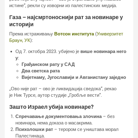
истине“, рекли су изворни из палестинских медија.
Газа – најсмртоноснији рат за новинаре у
историји
Према истраживању
Вотсон института
(
Универзитет
Браун, УК
):
Од 7. октобра 2023. убијено је
више новинара него
у
:
Грађанском рату у САД
Два светска рата
Вијетнаму, Југославији и Авганистану заједно
„Ово није рат – ово је ликвидација сведока“, рекао
је Ник Турсе, аутор студије „Гробље вести“.
Зашто Израел убија новинаре?
Спречавање документовања злочина
– без
новинара, нема доказа о масакрима.
Психолошки рат
– терором се уништава морал
Палестинаца.