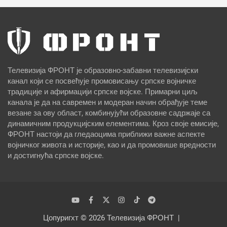
Телевизија ФРОНТ је образовно-забавни телевизијски
канал који се посвећује промовисању српске војничке
традиције и афирмацији српске војске. Примарни циљ
канала је да на савремен и модеран начин обрађује теме
везане за ову област, комбинујући образовне садржаје са
динамичним продукцијским елементима. Кроз своје емисије,
ФРОНТ настоји да гледаоцима приближи важне аспекте
војничког живота и историје, као и да промовише вредности
и достигнућа српске војске.
Цопyригхт © 2026
Телевизија ФРОНТ