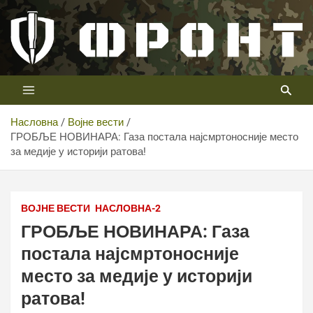
Скип
то
цонтент
Први војни канал у Србији
Телевизија ФРОНТ
Насловна
Војне вести
ГРОБЉЕ НОВИНАРА: Газа постала најсмртоносније место
за медије у историји ратова!
Shutterstock
ВОЈНЕ ВЕСТИ
НАСЛОВНА-2
ГРОБЉЕ НОВИНАРА: Газа
постала најсмртоносније
место за медије у историји
ратова!