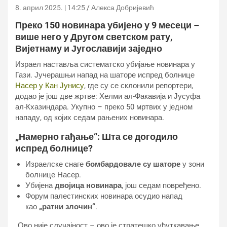
8. април 2025. | 14:25
Алекса Добријевић
Преко 150 новинара убијено у 9 месеци –
више него у Другом светском рату,
Вијетнаму и Југославији заједно
Израел наставља систематско убијање новинара у
Гази. Јучерашњи напад на шаторе испред болнице
Насер у Кан Јунису
, где су се склонили репортери,
додао је још две жртве: Хелми ал-Факавија и Јусуфа
ал-Кхазиндара. Укупно – преко 50 мртвих у једном
нападу, од којих седам рањених новинара.
„Намерно гађање“: Шта се догодило
испред болнице?
Израелске снаге
бомбардовале су шаторе
у зони
болнице Насер.
Убијена
двојица новинара
, још седам повређено.
Форум палестинских новинара осудио напад
као
„ратни злочин“
.
„Ово није случајност – ово је стратешко ућуткавање