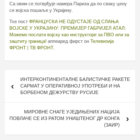
Са овим се потврђује намера Париза да по сваку цену
се војска пошаље у Украјину.
Тхе пост
ФРАНЦУСКА НЕ ОДУСТАЈЕ ОД СЛАЊА
ВОЈСКЕ У УКРАЈИНУ: ПРЕМИЈЕР ГАБРИЈЕЛ АТАЛ:
Можемо послати војску као инструкторе за ПВО или за
заштиту граница!
аппеаред фирст он
Телевизија
ФРОНТ | ТВ ФРОНТ
.
Кретање
ИНТЕРКОНТИНЕНТАЛНЕ БАЛИСТИЧКЕ РАКЕТЕ
чланка
САРМАТ У ОПЕРАТИВНОЈ УПОТРЕБИ И НА
БОРБЕНОМ ДЕЖУРСТВУ РУСИЈЕ
МИРОВНЕ СНАГЕ УЈЕДИЊЕНИХ НАЦИЈА
ПОВЛАЧЕ СЕ ИЗ РАТОМ УНИШТЕНОГ ДР КОНГА
(ЗАИР)