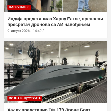
НАОРУЖАЊЕ
Индија представила Харпy Еагле, преносни
пресретач дронова са АИ навођењем
9. август 2026. | 14:40
ВОЈНА ИНДУСТРИЈА
Хаддy представио ТФ-179 Дроне Боат