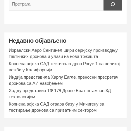
Недавно објављено
Израелски Аеро Сентинел шири серијску производњу
тактичких дронова и улази на нова тржишта
Копнена војска САД тестирала дрон Рогуе 1 на великој
вежби у Калифорнији
Индија представила Харпy Еагле, преносни пресретач
дронова са АИ навођењем
Хаддy представио ТФ-179 Дроне Боат штампан 3Д
технологијом
Копнена војска САД отвара базу у Мичигену за
тестирање дронова са приватним сектором