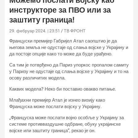
Можемо послати војску као
инструкторе за ПВО или за
заштиту граница!
29. фебруар 2024. | 23:51
ТВ ФРОНТ
Француски премијер Габријел Атал саопштио је да
његова земља не одустаје од слања војске у Украјину и
да постоје опције како то може да буде урађено.
Са тим је потврђено да Париз упоркос пропалом самиту
у Паризу не одустаје од слања војске у Украјину и то на
осову различитих модела.
Каквих модела? Неко би поставио овакво питање.
Млађахни премијер Атал је изнео визију како
Француска може послати војску у Украјину.
„Француска може послати војно особље у Украјину за
системе противваздушне одбране, обуку украјинске
војске или заштиту граница“, рекао је он.