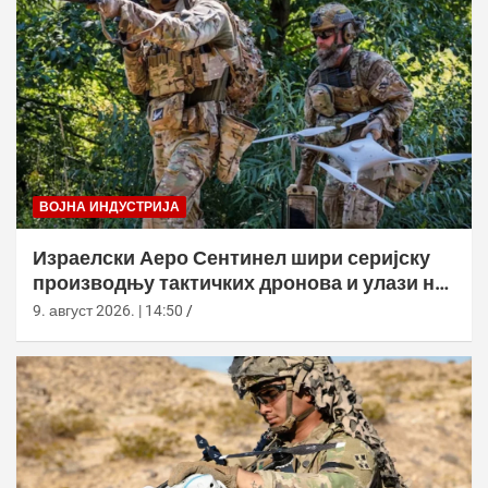
ВОЈНА ИНДУСТРИЈА
Израелски Аеро Сентинел шири серијску
производњу тактичких дронова и улази на
нова тржишта
9. август 2026. | 14:50