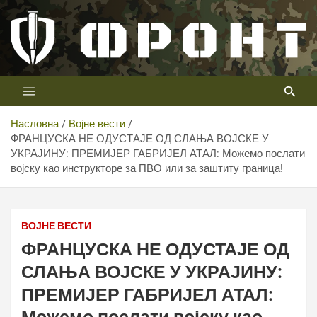
Скип
то
цонтент
Први војни канал у Србији
Телевизија ФРОНТ
Насловна
Војне вести
ФРАНЦУСКА НЕ ОДУСТАЈЕ ОД СЛАЊА ВОЈСКЕ У
УКРАЈИНУ: ПРЕМИЈЕР ГАБРИЈЕЛ АТАЛ: Можемо послати
војску као инструкторе за ПВО или за заштиту граница!
ВОЈНЕ ВЕСТИ
ФРАНЦУСКА НЕ ОДУСТАЈЕ ОД
СЛАЊА ВОЈСКЕ У УКРАЈИНУ:
ПРЕМИЈЕР ГАБРИЈЕЛ АТАЛ: