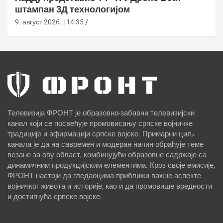
штампан 3Д технологијом
9. август 2026. | 14:35
Телевизија ФРОНТ је образовно-забавни телевизијски
канал који се посвећује промовисању српске војничке
традиције и афирмацији српске војске. Примарни циљ
канала је да на савремен и модеран начин обрађује теме
везане за ову област, комбинујући образовне садржаје са
динамичним продукцијским елементима. Кроз своје емисије,
ФРОНТ настоји да гледаоцима приближи важне аспекте
војничког живота и историје, као и да промовише вредности
и достигнућа српске војске.