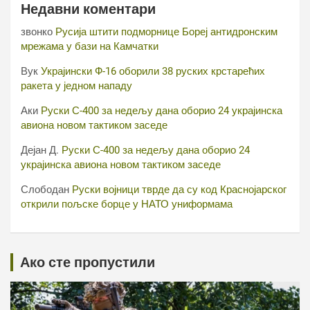
Недавни коментари
звонко
Русија штити подморнице Бореј антидронским
мрежама у бази на Камчатки
Вук
Украјински Ф-16 оборили 38 руских крстарећих
ракета у једном нападу
Аки
Руски С-400 за недељу дана оборио 24 украјинска
авиона новом тактиком заседе
Дејан Д.
Руски С-400 за недељу дана оборио 24
украјинска авиона новом тактиком заседе
Слободан
Руски војници тврде да су код Краснојарског
открили пољске борце у НАТО униформама
Ако сте пропустили