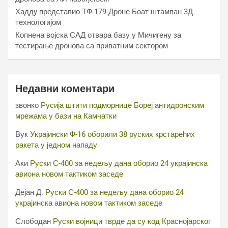
Хаддy представио ТФ-179 Дроне Боат штампан 3Д
технологијом
Копнена војска САД отвара базу у Мичигену за
тестирање дронова са приватним сектором
Недавни коментари
звонко
Русија штити подморнице Бореј антидронским
мрежама у бази на Камчатки
Вук
Украјински Ф-16 оборили 38 руских крстарећих
ракета у једном нападу
Аки
Руски С-400 за недељу дана оборио 24 украјинска
авиона новом тактиком заседе
Дејан Д.
Руски С-400 за недељу дана оборио 24
украјинска авиона новом тактиком заседе
Слободан
Руски војници тврде да су код Краснојарског