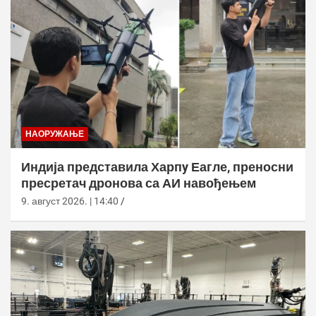
НАОРУЖАЊЕ
Индија представила Харпy Еагле, преносни
пресретач дронова са АИ навођењем
9. август 2026. | 14:40