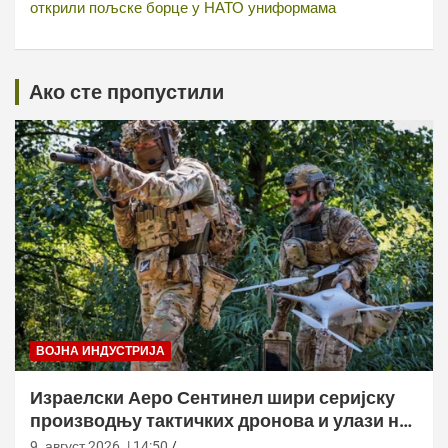
открили пољске борце у НАТО униформама
Ако сте пропустили
ВОЈНА ИНДУСТРИЈА
Израелски Аеро Сентинел шири серијску
производњу тактичких дронова и улази на
нова тржишта
9. август 2026. | 14:50