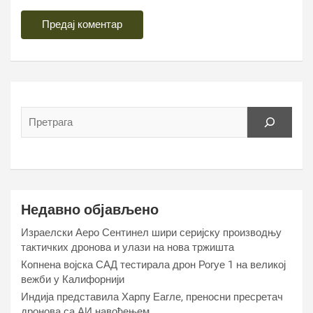
Недавно објављено
Израелски Аеро Сентинел шири серијску производњу
тактичких дронова и улази на нова тржишта
Копнена војска САД тестирала дрон Рогуе 1 на великој
вежби у Калифорнији
Индија представила Харпy Еагле, преносни пресретач
дронова са АИ навођењем