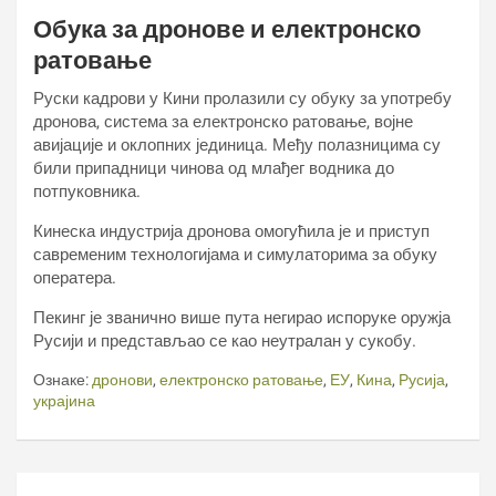
Обука за дронове и електронско
ратовање
Руски кадрови у Кини пролазили су обуку за употребу
дронова, система за електронско ратовање, војне
авијације и оклопних јединица. Међу полазницима су
били припадници чинова од млађег водника до
потпуковника.
Кинеска индустрија дронова омогућила је и приступ
савременим технологијама и симулаторима за обуку
оператера.
Пекинг је званично више пута негирао испоруке оружја
Русији и представљао се као неутралан у сукобу.
Ознаке:
дронови
,
електронско ратовање
,
ЕУ
,
Кина
,
Русија
,
украјина
Кретање