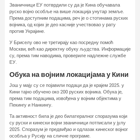
Званичници ЕУ потврдили су да је Кина обучавала
руско војно особље на више локација унутар земље.
Према доступним подацима, реч је о стотинама руских
војника, од којих је део касније учествовао у рату
против Украјине.
У Бриселу ово не третирају као посредну помоћ
Москви, већ као директну обуку људства. Информације
су, према тим наводима, провериле надлежне службе
ЕУ.
Обука на војним локацијама у Кини
Још у мају су се појавили подаци да је крајем 2025. у
Кини тајно обучено око 200 руских војника. Обука је,
према тим подацима, извођена у војним објектима у
Пекингу и Нанкингу.
Та активност била је део билатералног споразума који
су руски и кинески војни званичници потписали у јулу
2025. Споразум је предвиђао и одлазак кинеског војног
особља у Русију на сличне програме.