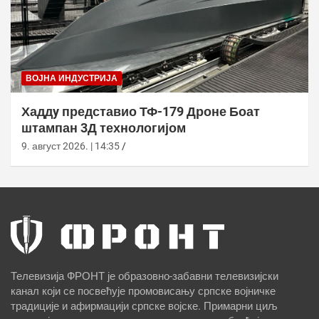
ВОЈНА ИНДУСТРИЈА
Хаддy представио ТФ-179 Дроне Боат
штампан 3Д технологијом
9. август 2026. | 14:35
Телевизија ФРОНТ је образовно-забавни телевизијски
канал који се посвећује промовисању српске војничке
традиције и афирмацији српске војске. Примарни циљ