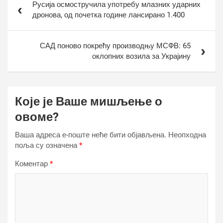
Русија осмостручила употребу млазних ударних
чланка
дронова, од почетка године лансирано 1.400
САД поново покрећу производњу МСФВ: 65
оклопних возила за Украјину
Које је Ваше мишљење о
овоме?
Ваша адреса е-поште неће бити објављена.
Неопходна
поља су означена
*
Коментар
*