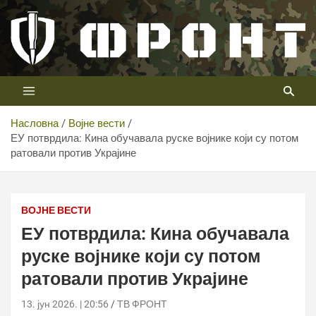
Скип
то
цонтент
Први војни канал у Србији
Телевизија ФРОНТ
Насловна
Војне вести
ЕУ потврдила: Кина обучавала руске војнике који су потом
ратовали против Украјине
ВОЈНЕ ВЕСТИ
ЕУ потврдила: Кина обучавала
руске војнике који су потом
ратовали против Украјине
13. јун 2026. | 20:56
ТВ ФРОНТ