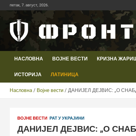
Скип
петак, 7. август, 2026.
то
цонтент
Први војни канал у Србији
Телевизија ФРОНТ
НАСЛОВНА
ВОЈНЕ ВЕСТИ
КРИЗНА ЖАРИ
ИСТОРИЈА
ЛАТИНИЦА
Насловна
Војне вести
ДАНИЈЕЛ ДЕЈВИС: „О СНА
ВОЈНЕ ВЕСТИ
РАТ У УКРАЈИНИ
ДАНИЈЕЛ ДЕЈВИС: „О СНА