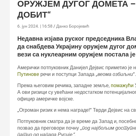
ОРУЖЈЕМ ДУГОГ ДОМЕТА –
ДОБИТ“
6. јун 2024. | 16:58
Данко Боројевић
Недавна изјава руског председника Вл
да снабдева Украјину оружјем дугог дом
вези са нуклеарним оружјем постала је
Амерички потпуковник Данијел Дејвис приметио је на
Путинове
речи и поступци Запада „
веома озбиљни
“.
Према његовим речима, западне земље,
помажући
А ови ризици су увећани недостатком потенцијалног 
официр америчке војске.
„Огроман ризик и нема награде!“ Тврди Дејвис на св
Потпуковник сматра да је време да Запад и, посебн
позвао да преговори почну „
под најбољим доступни
патио од напада Русије“
.