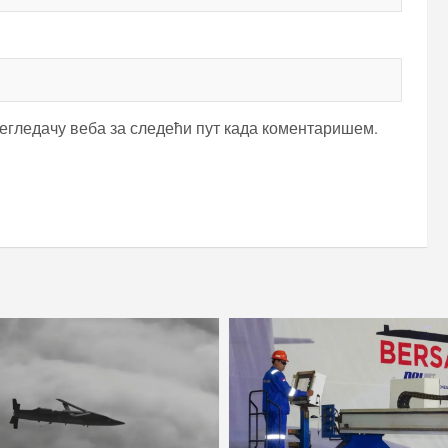
регледачу веба за следећи пут када коментаришем.