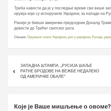
Треба навести да је у последње време све више за
оружја које су испоручиле Украјини, за нападе на Ру
Раније је бивши амерички председник Доналд Трамп
довести до Трећег светског рата.
Ознаке:
Оружане снаге Украјине
,
рат у украјини
,
Русија
,
укра
Кретање
чланка
ЗАПАДНА ШТАМПА: „РУСИЈА ШАЉЕ
РАТНЕ БРОДОВЕ НА ВЕЖБЕ НЕДАЛЕКО
ОД АМЕРИЧКЕ ОБАЛЕ“
Које је Ваше мишљење о овоме?