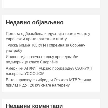
Недавно објављено
Пољска одбрамбена индустрија тражи место у
европском противракетном штиту
Турска бомба ТОЛУН-П спремна за борбену
употребу
Индонезија почела градњу прве домаће
подморнице класе Сцорпèне
Амерички АПФИТ убрзао производњу САЛ-УХП
ласера за УССОЦОМ
Еатон приказује хибридни Осхкосх МТВР: тиши
прилаз и до 120 кW снаге на терену
Недавни коментари