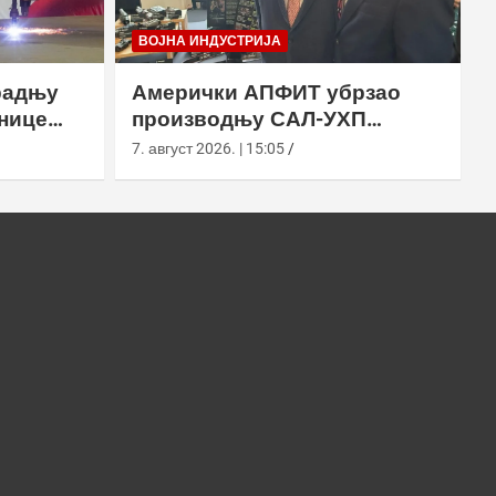
ВОЈНА ИНДУСТРИЈА
радњу
Амерички АПФИТ убрзао
нице
производњу САЛ-УХП
ласера за УССОЦОМ
7. август 2026. | 15:05