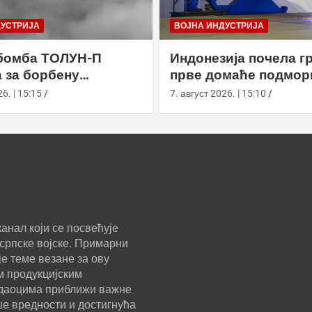
ДУСТРИЈА
ВОЈНА ИНДУСТРИЈА
бомба ТОЛУН-П
Индонезија почела г
 за борбену
прве домаће подмор
у
класе Сцорпèне
6. | 15:15
7. август 2026. | 15:10
анал који се посвећује
српске војске. Примарни
е теме везане за ову
м продукцијским
ледаоцима приближи важне
ше вредности и достигнућа