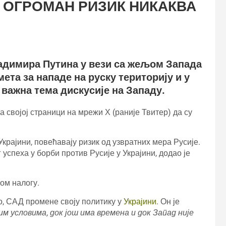
 ОГРОМАН РИЗИК НИКАКВА
адимира Путина у вези са жељом Запада
ета за нападе на руску територију и у
 важна тема дискусије на Западу.
 својој страници на мрежи Х (раније Твитер) да су
Украјини, повећавају ризик од узвратних мера Русије.
успеха у борби против Русије у Украјини, додао је
ом налогу.
о, САД промене своју политику у
Украјини
. Он је
м условима, док још има времена и док Запад није