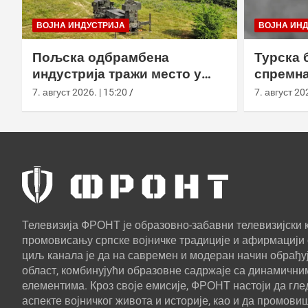
ВОЈНА ИНДУСТРИЈА
ВОЈНА ИН
Пољска одбрамбена
Турска 
индустрија тражи место у
спремна
европском противракетном
употреб
7. август 2026. | 15:20
7. август 202
штиту
Телевизија ФРОНТ је образовно-забавни телевизијски к
промовисању српске војничке традиције и афирмацији 
циљ канала је да на савремен и модеран начин обрађуј
област, комбинујући образовне садржаје са динамични
елементима. Кроз своје емисије, ФРОНТ настоји да г
аспекте војничког живота и историје, као и да промови