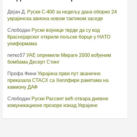
Дејан Д.
Руски С-400 за недељу дана оборио 24
украјинска авиона новом тактиком заседе
Слободан
Руски војници тврде да су код
Краснојарског открили пољске борце у НАТО
униформама
петко57
УАЕ опремили Мираге 2000 вођеним
бомбама Десерт Стинг
Профа Фини
Украјина први пут званично
приказала СТАСХ са Хеллфире ракетама на
камиону ДАФ
Слободан
Руски Рассвет већ отвара дневне
комуникационе прозоре изнад Украјине