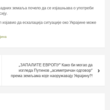
падних земаља почело да се изјашњава о употреби
сију.
 изјавио да ескалација ситуације око Украјине може
јина
„ЗАПАЛИТЕ ЕВРОПУ“ Како би могао да
изгледа Путинов „асиметричан одговор“
према земљама које наоружавају Украјину?!