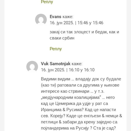
Реплy
Evans
каже:
16. јун 2025. | 15:46 у 15:46
закај си так злоцест и бедак, как и
сваки србин
Реплy
Vuk Samotnjak
каже:
16. јун 2025. | 16:10 у 16:10
Видими видим … владају док су будале
(као ти) ратовали са другима у њихове
интересе као стрвинари … у т.з.
„медјународним коалицијама“ … него
кад це Цемерика да удје у рат са
Иранцима & Русима? Кад це напасти
сев. Кореју? Каде це енгљези & немци &
петлици & забари да крену заједно са
појландерима на Русију ? Ста је сад?