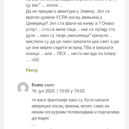
цу вас“ …. хехех …
Да не прицам о авантури у Јемену. Јел се
вратио цувени УСРА носац авињона у
Цемерици? Јел ста фали на њему а ? Онако
успут … сто се мене тице … нек се лупају сто
дузе … како су твоји „миљеници“ кренули …
мислили су да це лако запалити цео свет а да
це они мирно седети испред ТВа и грицкати
кокице … али … ПЕХ … несто им иде по плану
…. :о)))
Реплy
Evans
каже:
16. јун 2025. | 15:03 у 15:03
те васе фантазије како су Хути напали
америцки носац авиона, мозес само на
неким опскурним телевизијама и порталима
да видис
….