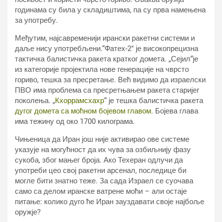
годинама су била у складиштима, па су прва намењена
за употребу.
Међутим, најсавременији ирански ракетни системи и
даље нису употребљени.“Фатех-2″ је високопрецизна
тактичка балистичка ракета кратког домета. „Сејил“је
из категорије пројектила нове генерације на чврсто
гориво, тешка за пресретање. Већ видимо да израелски
ПВО има проблема са пресретњањем ракета старијег
поколења. „
Кхоррамсхахр
“ је тешка балистичка ракета
дугог домета са моћном бојевом главом.
Бојева глава
има тежину од око 1700 килограма.
Чињеница да Иран још није активирао ове системе
указује на могућност да их чува за озбиљнију фазу
сукоба, због мањег броја. Ако Техеран одлучи да
употреби цео свој ракетни арсенал, последице би
могле бити знатно теже. За сада Израел се суочава
само са делом иранске ватрене моћи – али остаје
питање: колико дуго ће Иран зауздавати своје најбоље
оружје?