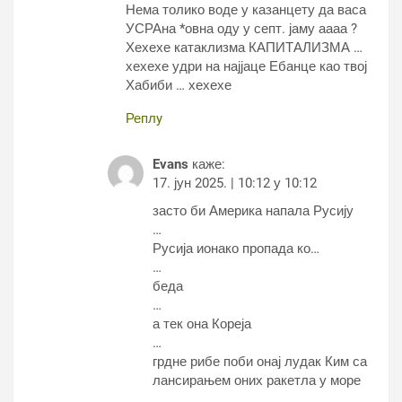
Нема толико воде у казанцету да васа
УСРАна *овна оду у септ. јаму аааа ?
Хехехе катаклизма КАПИТАЛИЗМА …
хехехе удри на најјаце Ебанце као твој
Хабиби … хехехе
Реплy
Evans
каже:
17. јун 2025. | 10:12 у 10:12
засто би Америка напала Русију
…
Русија ионако пропада ко…
…
беда
…
а тек она Кореја
…
грдне рибе поби онај лудак Ким са
лансирањем оних ракетла у море