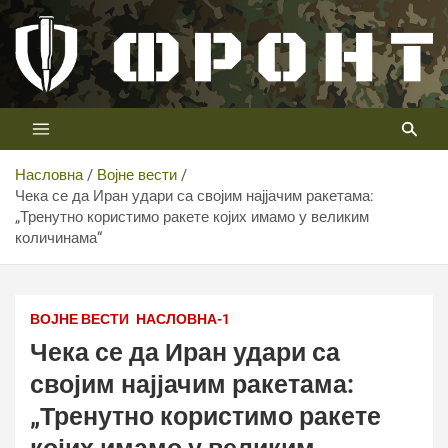
Скип
то
цонтент
Први војни канал у Србији
Телевизија ФРОНТ
Насловна
Војне вести
Чека се да Иран удари са својим најјачим ракетама:
„Тренутно користимо ракете којих имамо у великим
количинама“
Фото: Telegram printscreen
ВОЈНЕ ВЕСТИ
НАСЛОВНА-1
Чека се да Иран удари са
својим најјачим ракетама:
„Тренутно користимо ракете