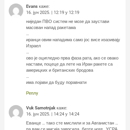
Evans
каже:
16. јун 2025. | 12:19 у 12:19
ниједан ПВО систем не мозе да заустави
масован напад ракетама
…
иранци овим нападима само јос висе изазивају
Израел
…
ово је оцигледно прва фаза рата, ако се овако
настави, поцеце да лете на Иран ракете са
америцких и британских бродова
…
има лојави да буду поравнати
Реплy
Vuk Samotnjak
каже:
16. јун 2025. | 14:24 у 14:24
Еванце … тако сте мислили и за Авганистан …
па вам се мисија заврсила „безте ноге , УСРА