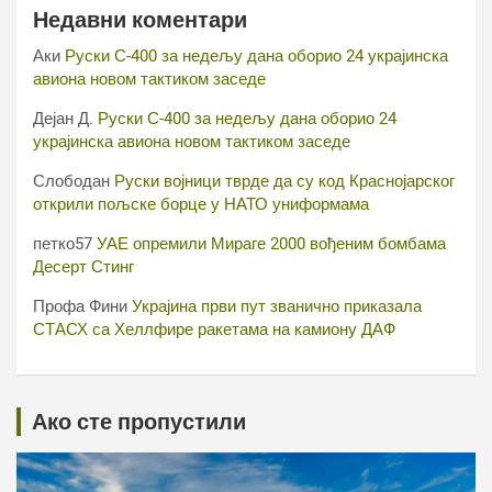
Недавни коментари
Аки
Руски С-400 за недељу дана оборио 24 украјинска
авиона новом тактиком заседе
Дејан Д.
Руски С-400 за недељу дана оборио 24
украјинска авиона новом тактиком заседе
Слободан
Руски војници тврде да су код Краснојарског
открили пољске борце у НАТО униформама
петко57
УАЕ опремили Мираге 2000 вођеним бомбама
Десерт Стинг
Профа Фини
Украјина први пут званично приказала
СТАСХ са Хеллфире ракетама на камиону ДАФ
Ако сте пропустили