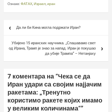
Ознаке:
ФАТАХ
,
Израел
,
иран
Кретање
Да ли би Кина могла подржати Иран?
чланка
Убијено 15 иранских научника. „Спашавамо свет
од Ирана, Трамп је знао за напад. Иран је покушао
да убије Трампа“ – Нетанјаху
7 коментара на “
Чека се да
Иран удари са својим најјачим
ракетама: „Тренутно
користимо ракете којих имамо
у великим количинама“
”