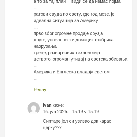
а то за тај план – види се да немас појма
…
ратови свуда по свету, где год мозе, је
идеална ситуација за Америку
….
прво због огромне продаје орузја
друго, упослености домацих фабрика
наорузања
треце, развој нових технологија
цетврто, огроман утицај на светска збивања
…
Америка и Енглеска владају светом
…
Реплy
Ivan
каже:
16. јун 2025. | 15:19 у 15:19
Сиптаре јел си узивао док карас
церку???