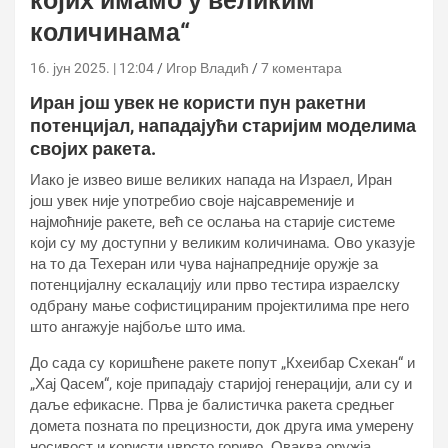
којих имамо у великим
количинама“
16. јун 2025. | 12:04
Игор Владић
7 коментара
Иран још увек не користи пун ракетни
потенцијал, нападајући старијим моделима
својих ракета.
Иако је извео више великих напада на Израел, Иран
још увек није употребио своје најсавременије и
најмоћније ракете, већ се ослања на старије системе
који су му доступни у великим количинама. Ово указује
на то да Техеран или чува најнапредније оружје за
потенцијалну ескалацију или прво тестира израелску
одбрану мање софистицираним пројектилима пре него
што ангажује најбоље што има.
До сада су коришћене ракете попут „Кхеибар Схекан“ и
„Хај Qасем“, које припадају старијој генерацији, али су и
даље ефикасне. Прва је балистичка ракета средњег
домета позната по прецизности, док друга има умерену
носивост и користи чврсто гориво. Оваква оружја