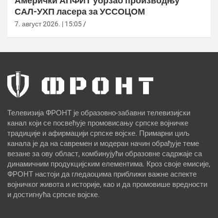
Амерички АПФИТ убрзао производњу
САЛ-УХП ласера за УССОЦОМ
7. август 2026. | 15:05
Телевизија ФРОНТ је образовно-забавни телевизијски
канал који се посвећује промовисању српске војничке
традиције и афирмацији српске војске. Примарни циљ
канала је да на савремен и модеран начин обрађује теме
везане за ову област, комбинујући образовне садржаје са
динамичним продукцијским елементима. Кроз своје емисије,
ФРОНТ настоји да гледаоцима приближи важне аспекте
војничког живота и историје, као и да промовише вредности
и достигнућа српске војске.