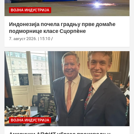
ВОЈНА ИНДУСТРИЈА
Индонезија почела градњу прве домаће
подморнице класе Сцорпèне
7. август 2026. | 15:10
ВОЈНА ИНДУСТРИЈА