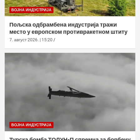
ВОЈНА ИНДУСТРИЈА
Пољска одбрамбена индустрија тражи
место у европском противракетном штиту
7. август 2026. | 15:20
ВОЈНА ИНДУСТРИЈА
Турска бомба ТОЛУН-П спремна за борбену