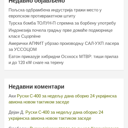
Недавно објављено
Пољска одбрамбена индустрија тражи место у
европском противракетном штиту
Турска бомба ТОЛУН-П спремна за борбену употребу
Индонезија почела градњу прве домаће подморнице
класе Сцорпèне
Амерички АПФИТ убрзао производњу САЛ-УХП ласера
за УССОЦОМ
Еатон приказује хибридни Осхкосх МТВР: тиши прилаз
и до 120 кW снаге на терену
Недавни коментари
Аки
Руски С-400 за недељу дана оборио 24 украјинска
авиона новом тактиком заседе
Дејан Д.
Руски С-400 за недељу дана оборио 24
украјинска авиона новом тактиком заседе