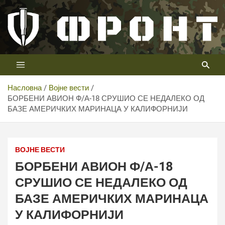
Скип
то
цонтент
Први војни канал у Србији
Телевизија ФРОНТ
Насловна
Војне вести
БОРБЕНИ АВИОН Ф/А-18 СРУШИО СЕ НЕДАЛЕКО ОД
БАЗЕ АМЕРИЧКИХ МАРИНАЦА У КАЛИФОРНИЈИ
ВОЈНЕ ВЕСТИ
БОРБЕНИ АВИОН Ф/А-18
СРУШИО СЕ НЕДАЛЕКО ОД
БАЗЕ АМЕРИЧКИХ МАРИНАЦА
У КАЛИФОРНИЈИ