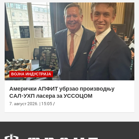
ВОЈНА ИНДУСТРИЈА
Амерички АПФИТ убрзао производњу
САЛ-УХП ласера за УССОЦОМ
7. август 2026. | 15:05