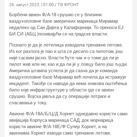
26. август 2023. | 01:00
ТВ ФРОНТ
Борбени авион Ф/А-18 срушио се у близини
ваздухопловне базе америчких маринаца Мирамар
недалеко од Сан Дијега у Калифорнији. То преноси ЕЈ
БИ СИ (АБЦ )позивајући се на градске власти.
Познато је да је летелица изводила тренажне летове.
Из ког разлога је пао и шта се десило са пилотом, још
није сасвим јасно. Власти ћуте чак и о томе да ли је
пилот жив или не, као и да ли је у ловцу било још људи.
Америчка штампа успела је да сазна да је команда
ваздухопловне базе Мирамар већ почела да истражује
инцидент. Такође се наводи да нема знакова оштећења
било које инфраструктуре у области где се авион
срушио. Војска јавља да су операције потраге и
спасавања у току.
Авионе Ф/А-18А/Б/Ц/Д Хорнет однедавно користи само
авијација Корпуса маринаца САД, док морнарица
користи авионе Ф/А-18Е/Ф Супер Хорнет, а на
авионима Хорнет изводи само тренажне летове.