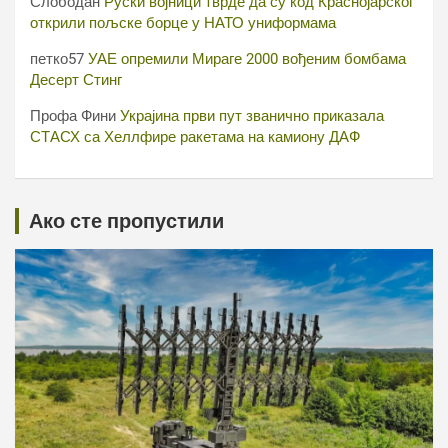
Слободан
Руски војници тврде да су код Краснојарског
открили пољске борце у НАТО униформама
петко57
УАЕ опремили Мираге 2000 вођеним бомбама
Десерт Стинг
Профа Фини
Украјина први пут званично приказала
СТАСХ са Хеллфире ракетама на камиону ДАФ
Ако сте пропустили