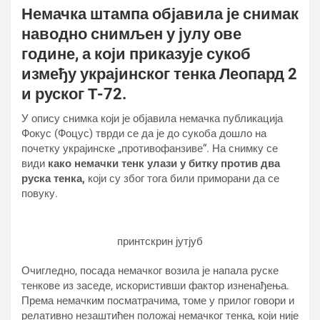
Немачка штампа објавила је снимак
наводно снимљен у јулу ове
године, а који приказује сукоб
између украјинског тенка Леопард 2
и руског Т-72.
У опису снимка који је објавила немачка публикација
Фокус (Фоцус) тврди се да је до сукоба дошло на
почетку украјинске „противофанзиве“. На снимку се
види
како немачки тенк улази у битку против два
руска тенка,
који су због тога били приморани да се
повуку.
принтскрин јутјуб
Очигледно, посада немачког возила је напала руске
тенкове из заседе, искористивши фактор изненађења.
Према немачким посматрачима, томе у прилог говори и
релативно незаштићен положај немачког тенка, који није