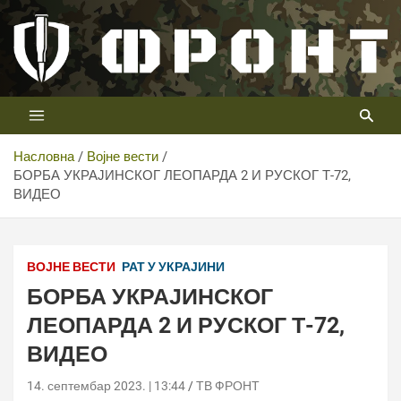
Скип
то
цонтент
Први војни канал у Србији
Телевизија ФРОНТ
Насловна
Војне вести
БОРБА УКРАЈИНСКОГ ЛЕОПАРДА 2 И РУСКОГ Т-72,
ВИДЕО
ВОЈНЕ ВЕСТИ
РАТ У УКРАЈИНИ
БОРБА УКРАЈИНСКОГ
ЛЕОПАРДА 2 И РУСКОГ Т-72,
ВИДЕО
14. септембар 2023. | 13:44
ТВ ФРОНТ