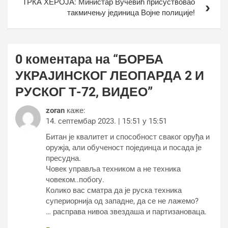
ТРКА ХЕРОЈА: Министар Вучевић присуствовао
такмичењу јединица Војне полиције!
0 коментара на “
БОРБА
УКРАЈИНСКОГ ЛЕОПАРДА 2 И
РУСКОГ Т-72, ВИДЕО
”
zoran
каже:
14. септембар 2023. | 15:51 у 15:51
Битан је квалитет и способност сваког оруђа и
оружја, али обученост појединца и посада је
пресудна.
Човек управља техником а не техника
човеком..побогу.
Колико вас сматра да је руска техника
супериорнија од западне, да се не лажемо?
… расправа нивоа звездаша и партизановаца.