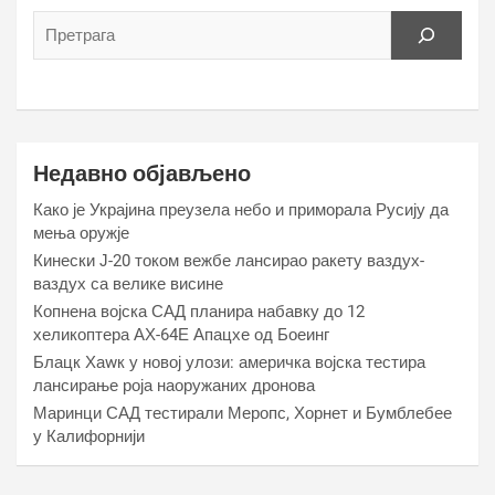
Недавно објављено
Како је Украјина преузела небо и приморала Русију да
мења оружје
Кинески Ј-20 током вежбе лансирао ракету ваздух-
ваздух са велике висине
Копнена војска САД планира набавку до 12
хеликоптера АХ-64Е Апацхе од Боеинг
Блацк Хаwк у новој улози: америчка војска тестира
лансирање роја наоружаних дронова
Маринци САД тестирали Меропс, Хорнет и Бумблебее
у Калифорнији