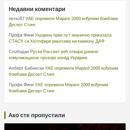
Недавни коментари
петко57
УАЕ опремили Мираге 2000 вођеним бомбама
Десерт Стинг
Профа Фини
Украјина први пут званично приказала
СТАСХ са Хеллфире ракетама на камиону ДАФ
Слободан
Руски Рассвет већ отвара дневне
комуникационе прозоре изнад Украјине
Алберт Бабински
УАЕ опремили Мираге 2000 вођеним
бомбама Десерт Стинг
Профа Фини
УАЕ опремили Мираге 2000 вођеним
бомбама Десерт Стинг
Ако сте пропустили