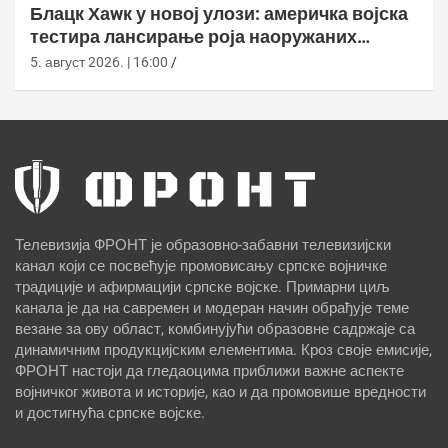
Блацк Хаwк у новој улози: америчка војска
тестира лансирање роја наоружаних
дронова
5. август 2026. | 16:00
Телевизија ФРОНТ је образовно-забавни телевизијски
канал који се посвећује промовисању српске војничке
традиције и афирмацији српске војске. Примарни циљ
канала је да на савремен и модеран начин обрађује теме
везане за ову област, комбинујући образовне садржаје са
динамичним продукцијским елементима. Кроз своје емисије,
ФРОНТ настоји да гледаоцима приближи важне аспекте
војничког живота и историје, као и да промовише вредности
и достигнућа српске војске.