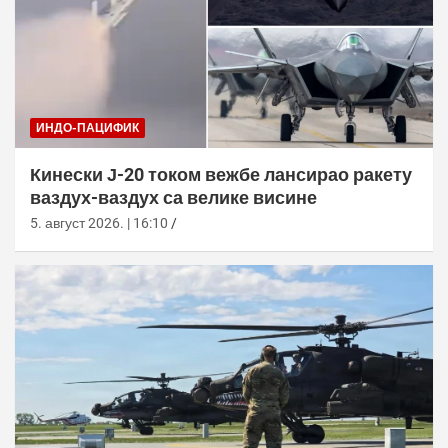
ИНДО-ПАЦИФИК
Кинески Ј-20 током вежбе лансирао ракету
ваздух-ваздух са велике висине
5. август 2026. | 16:10