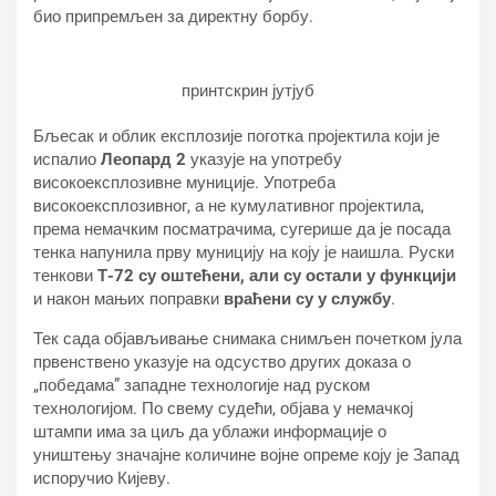
био припремљен за директну борбу.
принтскрин јутјуб
Бљесак и облик експлозије поготка пројектила који је
испалио
Леопард 2
указује на употребу
високоексплозивне муниције. Употреба
високоексплозивног, а не кумулативног пројектила,
према немачким посматрачима, сугерише да је посада
тенка напунила прву муницију на коју је наишла. Руски
тенкови
Т-72 су оштећени, али су остали у функцији
и након мањих поправки
враћени су у службу
.
Тек сада објављивање снимака снимљен почетком јула
првенствено указује на одсуство других доказа о
„победама” западне технологије над руском
технологијом. По свему судећи, објава у немачкој
штампи има за циљ да ублажи информације о
уништењу значајне количине војне опреме коју је Запад
испоручио Кијеву.