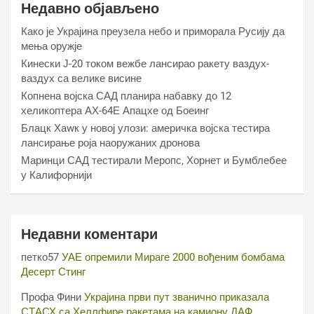
Недавно објављено
Како је Украјина преузела небо и приморала Русију да
мења оружје
Кинески Ј-20 током вежбе лансирао ракету ваздух-
ваздух са велике висине
Копнена војска САД планира набавку до 12
хеликоптера АХ-64Е Апацхе од Боеинг
Блацк Хаwк у новој улози: америчка војска тестира
лансирање роја наоружаних дронова
Маринци САД тестирали Меропс, Хорнет и Бумблебее
у Калифорнији
Недавни коментари
петко57
УАЕ опремили Мираге 2000 вођеним бомбама
Десерт Стинг
Профа Фини
Украјина први пут званично приказала
СТАСХ са Хеллфире ракетама на камиону ДАФ