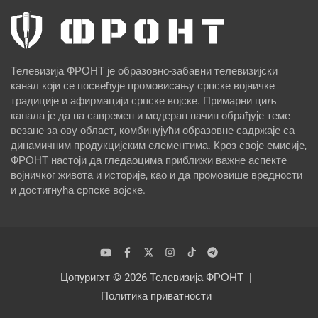
Телевизија ФРОНТ је образовно-забавни телевизијски
канал који се посвећује промовисању српске војничке
традиције и афирмацији српске војске. Примарни циљ
канала је да на савремен и модеран начин обрађује теме
везане за ову област, комбинујући образовне садржаје са
динамичним продукцијским елементима. Кроз своје емисије,
ФРОНТ настоји да гледаоцима приближи важне аспекте
војничког живота и историје, као и да промовише вредности
и достигнућа српске војске.
Цопyригхт © 2026
Телевизија ФРОНТ
Политика приватности