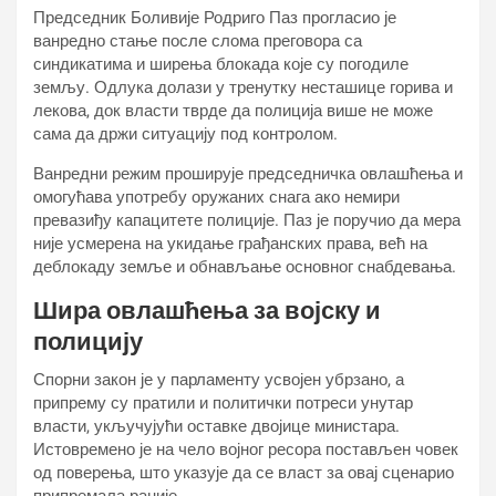
Председник Боливије Родриго Паз прогласио је
ванредно стање после слома преговора са
синдикатима и ширења блокада које су погодиле
земљу. Одлука долази у тренутку несташице горива и
лекова, док власти тврде да полиција више не може
сама да држи ситуацију под контролом.
Ванредни режим проширује председничка овлашћења и
омогућава употребу оружаних снага ако немири
превазиђу капацитете полиције. Паз је поручио да мера
није усмерена на укидање грађанских права, већ на
деблокаду земље и обнављање основног снабдевања.
Шира овлашћења за војску и
полицију
Спорни закон је у парламенту усвојен убрзано, а
припрему су пратили и политички потреси унутар
власти, укључујући оставке двојице министара.
Истовремено је на чело војног ресора постављен човек
од поверења, што указује да се власт за овај сценарио