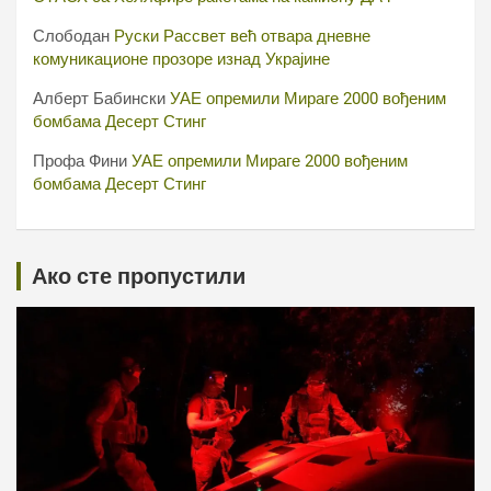
Слободан
Руски Рассвет већ отвара дневне
комуникационе прозоре изнад Украјине
Алберт Бабински
УАЕ опремили Мираге 2000 вођеним
бомбама Десерт Стинг
Профа Фини
УАЕ опремили Мираге 2000 вођеним
бомбама Десерт Стинг
Ако сте пропустили