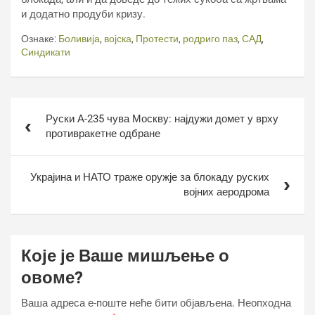
и додатно продуби кризу.
Ознаке:
Боливија
,
војска
,
Протести
,
родриго паз
,
САД
,
Синдикати
Кретање
Руски А-235 чува Москву: најдужи домет у врху
чланка
противракетне одбране
Украјина и НАТО траже оружје за блокаду руских
војних аеродрома
Које је Ваше мишљење о
овоме?
Ваша адреса е-поште неће бити објављена.
Неопходна