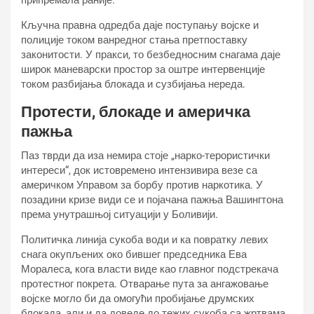
припремала раније.
Кључна правна одредба даје поступању војске и
полиције током ванредног стања претпоставку
законитости. У пракси, то безбедносним снагама даје
широк маневарски простор за оштре интервенције
током разбијања блокада и сузбијања нереда.
Протести, блокаде и америчка
пажња
Паз тврди да иза немира стоје „нарко-терористички
интереси“, док истовремено интензивира везе са
америчком Управом за борбу против наркотика. У
позадини кризе види се и појачана пажња Вашингтона
према унутрашњој ситуацији у Боливији.
Политичка линија сукоба води и ка повратку левих
снага окупљених око бившег председника Ева
Моралеса, кога власти виде као главног подстрекача
протестног покрета. Отварање пута за ангажовање
војске могло би да омогући пробијање друмских
блокада, али и да доведе до тежих сукоба са жртвама