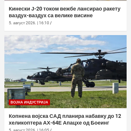
Кинески Ј-20 током вежбе лансирао ракету
ваздух-ваздух са велике висине
5. август 2026. | 16:10
ВОЈНА ИНДУСТРИЈА
Копнена војска САД планира набавку до 12
хеликоптера АХ-64Е Апацхе од Боеинг
5. август 2026. | 16:05