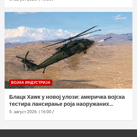
ВОЈНА ИНДУСТРИЈА
Блацк Хаwк у новој улози: америчка војска
тестира лансирање роја наоружаних
дронова
5. август 2026. | 16:00