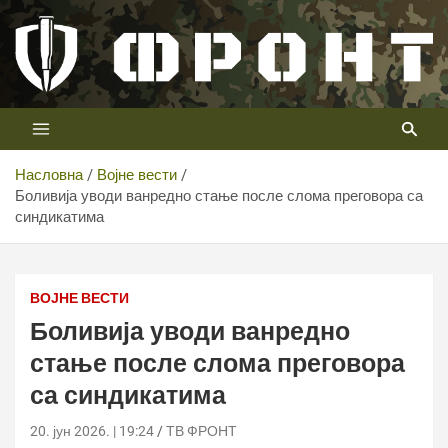
Скип
то
цонтент
Први војни канал у Србији
Телевизија ФРОНТ
Насловна
Војне вести
Боливија уводи ванредно стање после слома преговора са
синдикатима
ВОЈНЕ ВЕСТИ
Боливија уводи ванредно
стање после слома преговора
са синдикатима
20. јун 2026. | 19:24
ТВ ФРОНТ