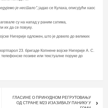
едујемо је нестало“
, јадао се Кулаха, описујући хаос
аговале су на напад у раним сатима,
 их да се повуку.
ојске Нигерије одложен, што је довело до великих
портпарол 23. бригаде Копнене војске Нигерије А. С.
 телефонске позиве или текстуалне поруке до
ГЛАСИНЕ О ПРИНУДНОМ РЕГРУТОВАЊУ
ОД СТРАНЕ М23 ИЗАЗИВАЈУ ПАНИКУ У