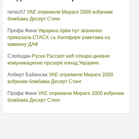
петко57
УАЕ опремили Мираге 2000 вођеним
бомбама Десерт Стинг
Профа Фини
Украјина први пут званично
приказала СТАСХ са Хеллфире ракетама на
камиону ДАФ
Слободан
Руски Рассвет већ отвара дневне
комуникационе прозоре изнад Украјине
Алберт Бабински
УАЕ опремили Мираге 2000
вођеним бомбама Десерт Стинг
Профа Фини
УАЕ опремили Мираге 2000 вођеним
бомбама Десерт Стинг