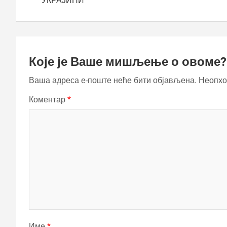
УКРАЈИНИ
Које је Ваше мишљење о овоме?
Ваша адреса е-поште неће бити објављена.
Неопхо
Коментар
*
Име
*