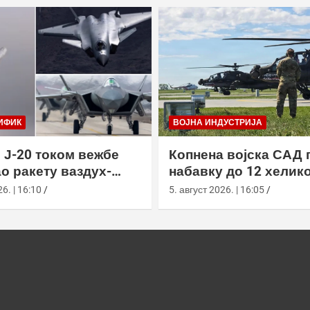
ИФИК
ВОЈНА ИНДУСТРИЈА
 Ј-20 током вежбе
Копнена војска САД 
о ракету ваздух-
набавку до 12 хелик
са велике висине
АХ-64Е Апацхе од Бо
6. | 16:10
5. август 2026. | 16:05