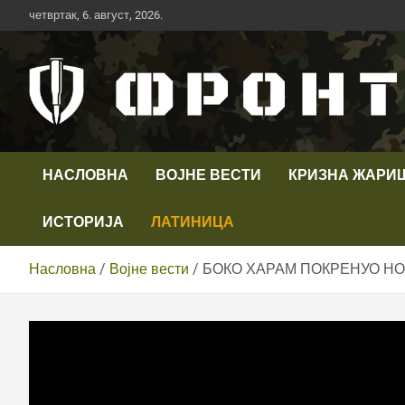
Скип
четвртак, 6. август, 2026.
то
цонтент
Први војни канал у Србији
Телевизија ФРОНТ
НАСЛОВНА
ВОЈНЕ ВЕСТИ
КРИЗНА ЖАРИ
ИСТОРИЈА
ЛАТИНИЦА
Насловна
Војне вести
БОКО ХАРАМ ПОКРЕНУО НО