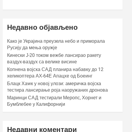
Недавно објављено
Како је Украјина преузела небо и приморала
Русију да мења оружје
Кинески Ј-20 током вежбе лансирао ракету
ваздух-ваздух са велике висине
Копнена војска САД планира набавку до 12
хеликоптера АХ-64Е Апацхе од Боеинг
Блацк Хаwк у новој улози: америчка војска
тестира лансирање роја наоружаних дронова
Маринци САД тестирали Меропс, Хорнет и
Бумблебее у Калифорнији
Недавни коментари