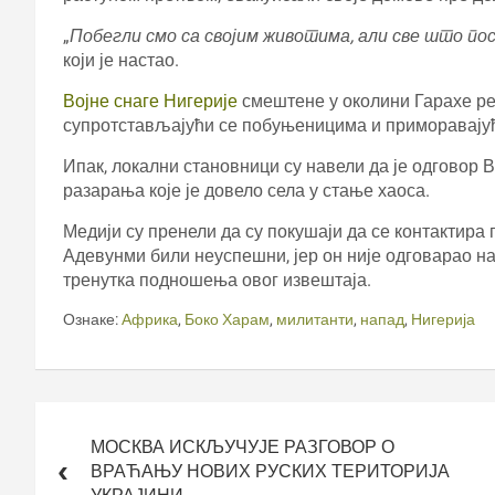
„
Побегли смо са својим животима, али све што пос
који је настао.
Војне снаге Нигерије
смештене у околини Гарахе ре
супротстављајући се побуњеницима и приморавајући
Ипак, локални становници су навели да је одговор В
разарања које је довело села у стање хаоса.
Медији су пренели да су покушаји да се контактира 
Адевунми били неуспешни, јер он није одговарао на
тренутка подношења овог извештаја.
Ознаке:
Африка
,
Боко Харам
,
милитанти
,
напад
,
Нигерија
Кретање
чланка
МОСКВА ИСКЉУЧУЈЕ РАЗГОВОР О
ВРАЋАЊУ НОВИХ РУСКИХ ТЕРИТОРИЈА