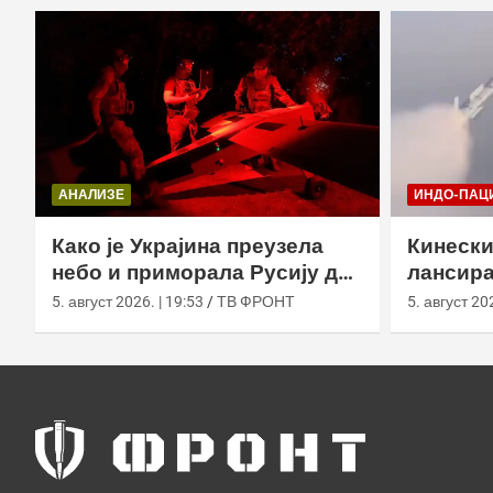
АНАЛИЗЕ
ИНДО-ПАЦ
Како је Украјина преузела
Кинески
небо и приморала Русију да
лансира
мења оружје
ваздух 
5. август 2026. | 19:53
ТВ ФРОНТ
5. август 202