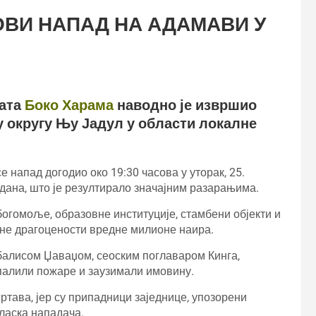
ОВИ НАПАД НА АДАМАВИ У
ната
Боко Харама
наводно је извршио
у округу Њу Јадул у области локалне
се напад догодио око 19:30 часова у уторак, 25.
 дана, што је резултирало значајним разарањима.
богомоље, образовне институције, стамбени објекти и
ене драгоцености вредне милионе наира.
Абалисом Џаваџом, сеоским поглаваром Кинга,
 палили пожаре и заузимали имовину.
ртава, јер су припадници заједнице, упозорени
ласка нападача.