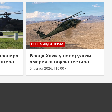
ВОЈНА ИНДУСТРИЈА
планира
Блацк Хаwк у новој улози:
оптера
америчка војска тестира
еинг
лансирање роја наоружаних
5. август 2026. | 16:00
дронова