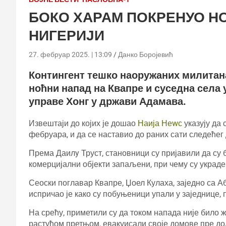
БОКО ХАРАМ ПОКРЕНУО Н
НИГЕРИЈИ
27. фебруар 2025. | 13:09
Данко Боројевић
Контингент тешко наоружаних милита
ноћни напад на Квапре и суседна села 
управе Хонг у држави Адамава.
Извештаји до којих је дошао
Наија Неwс
указују да 
фебруара, и да се наставио до раних сати следећег
Према Даилy Труст, становници су пријавили да су 
комерцијални објекти запаљени, при чему су украд
Сеоски поглавар Квапре, Џоел Кулаха, заједно са 
испричао је како су побуњеници упали у заједнице,
На срећу, приметили су да током напада није било ж
растућом претњом, евакуисали своје домове пре до