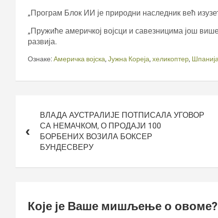
„Програм Блок ИИ је природни наследник већ изузет
„Пружиће америчкој војсци и савезницима још више
развија.
Ознаке:
Америчка војска
,
Јужна Кореја
,
хеликоптер
,
Шпаниј
Кретање
чланка
ВЛАДА АУСТРАЛИЈЕ ПОТПИСАЛА УГОВОР
СА НЕМАЧКОМ, О ПРОДАЈИ 100
БОРБЕНИХ ВОЗИЛА БОКСЕР
БУНДЕСВЕРУ
Које је Ваше мишљење о овоме?