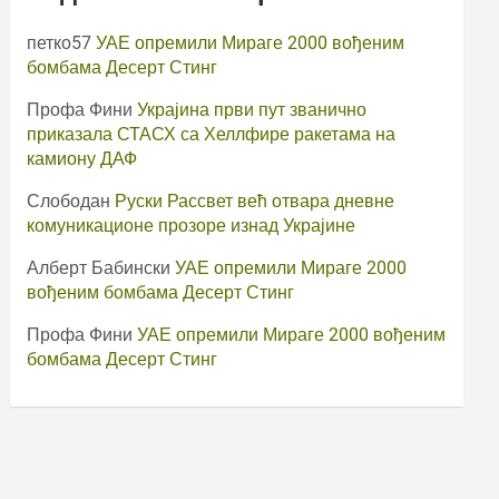
петко57
УАЕ опремили Мираге 2000 вођеним
бомбама Десерт Стинг
Профа Фини
Украјина први пут званично
приказала СТАСХ са Хеллфире ракетама на
камиону ДАФ
Слободан
Руски Рассвет већ отвара дневне
комуникационе прозоре изнад Украјине
Алберт Бабински
УАЕ опремили Мираге 2000
вођеним бомбама Десерт Стинг
Профа Фини
УАЕ опремили Мираге 2000 вођеним
бомбама Десерт Стинг