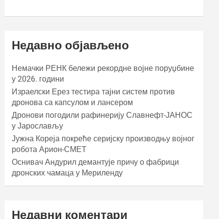
Недавно објављено
Немачки РЕНК бележи рекордне војне поруџбине
у 2026. години
Израелски Ерез тестира тајни систем против
дронова са капсулом и лансером
Дронови погодили рафинерију Славнефт-ЈАНОС
у Јарослављу
Јужна Кореја покреће серијску производњу војног
робота Арион-СМЕТ
Оснивач Андурил демантује причу о фабрици
дронских чамаца у Мериленду
Недавни коментари