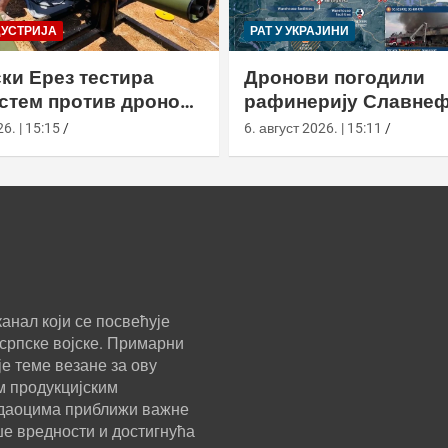
ДУСТРИЈА
РАТ У УКРАЈИНИ
ки Ерез тестира
Дронови погодили
истем против дронова
рафинерију Славнеф
улом и лансером
ЈАНОС у Јарослављ
6. | 15:15
6. август 2026. | 15:11
анал који се посвећује
српске војске. Примарни
е теме везане за ову
м продукцијским
ледаоцима приближи важне
ше вредности и достигнућа