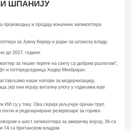
 И ШПАНИЈУ
за производњу и продају коначних хеликоптера
оптера за Јужну Кореју и један за шпанску владу.
не до 2027. године.
оптер за тешке терете на свету са добрим разлогом“,
ифт и потпредседница Хедер Мекбрајан.
настављамо наше напоре за модернизацију,
, јер они играју виталну улогу у годинама које
ИИ су у току. Ова серија укључује ојачан труп
 погон и редизајниране резервоаре за гориво.
овором о шест хеликоптера за америчку војску, 36 са
и 14 са британском владом.