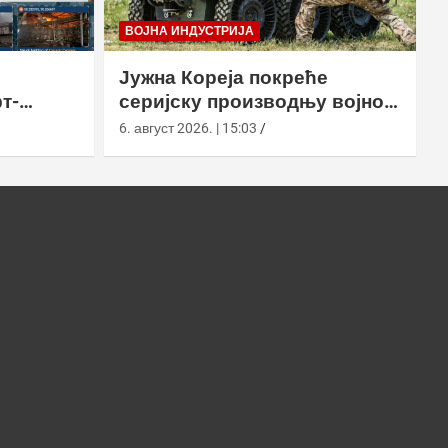
ВОЈНА ИНДУСТРИЈА
Јужна Кореја покреће
т-
серијску производњу војног
у
робота Арион-СМЕТ
6. август 2026. | 15:03