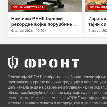
ВОЈНА ИНДУСТРИЈА
ВОЈНА ИН
Немачки РЕНК бележи
Израелс
рекордне војне поруџбине у
тајни с
2026. години
са капс
6. август 2026. | 15:20
6. август 202
Телевизија ФРОНТ је образовно-забавни телевизијски к
промовисању српске војничке традиције и афирмацији 
циљ канала је да на савремен и модеран начин обрађуј
област, комбинујући образовне садржаје са динамични
елементима. Кроз своје емисије, ФРОНТ настоји да г
аспекте војничког живота и историје, као и да промови