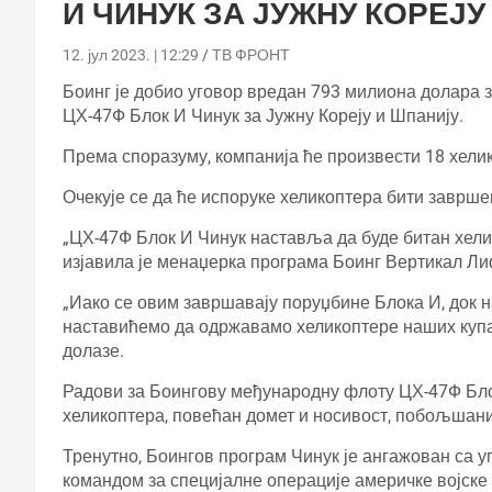
И ЧИНУК ЗА ЈУЖНУ КОРЕЈУ
12. јул 2023. | 12:29
ТВ ФРОНТ
Боинг је добио уговор вредан 793 милиона долара 
ЦХ-47Ф Блок И Чинук за Јужну Кореју и Шпанију.
Према споразуму, компанија ће произвести 18 хелик
Очекује се да ће испоруке хеликоптера бити заврше
„ЦХ-47Ф Блок И Чинук наставља да буде битан хелик
изјавила је менаџерка програма Боинг Вертикал Л
„Иако се овим завршавају поруџбине Блока И, док 
наставићемо да одржавамо хеликоптере наших купаца
долазе.
Радови за Боингову међународну флоту ЦХ-47Ф Блок 
хеликоптера, повећан домет и носивост, побољшани
Тренутно, Боингов програм Чинук је ангажован са уг
командом за специјалне операције америчке војске 