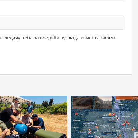
регледачу веба за следећи пут када коментаришем.