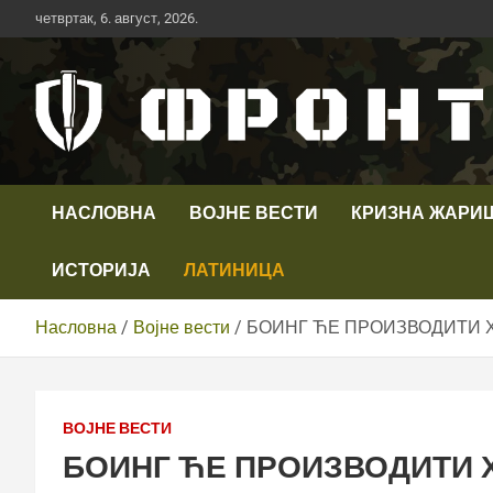
Скип
четвртак, 6. август, 2026.
то
цонтент
Први војни канал у Србији
Телевизија ФРОНТ
НАСЛОВНА
ВОЈНЕ ВЕСТИ
КРИЗНА ЖАРИ
ИСТОРИЈА
ЛАТИНИЦА
Насловна
Војне вести
БОИНГ ЋЕ ПРОИЗВОДИТИ Х
ВОЈНЕ ВЕСТИ
БОИНГ ЋЕ ПРОИЗВОДИТИ 