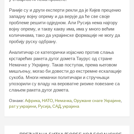
Раније су и други експерти рекли да је Кијев преценио
западну војну опрему и да верује да ће све своје
проблеме решити одједном. Али Русија нема најгору
војну опрему, и такву какву има, има у много већим
количинама, тако да украјинске формације не могу да
пробију руску одбрану.
Аналитичар се категорички изјаснио против слања
крстарећих ракета дугог домета Таурус од стране
Немачке у Украјину. Такав поступак, према његовом
мишљењу, могао би довести до екстремне ескалације
сукоба. Многи немачки политичари и стручњаци
упозорили су владу на вероватне ризике повезане са
слањем ракета дугог домета.
Ознаке:
Африка
,
НАТО
,
Немачка
,
Оружане снаге Украјине
,
рат у украјини
,
Русија
,
САД
,
украјина
Кретање