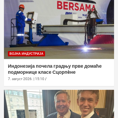
ВОЈНА ИНДУСТРИЈА
Индонезија почела градњу прве домаће
подморнице класе Сцорпèне
7. август 2026. | 15:10