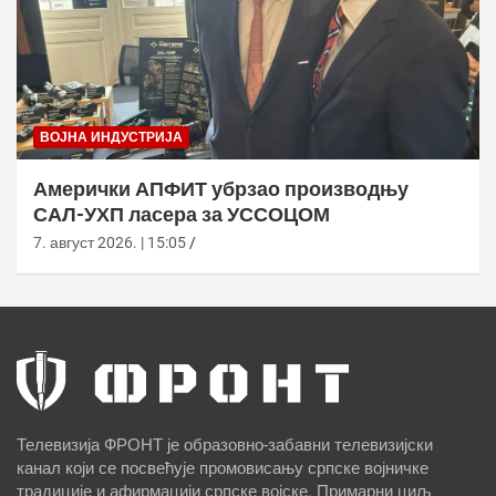
ВОЈНА ИНДУСТРИЈА
Амерички АПФИТ убрзао производњу
САЛ-УХП ласера за УССОЦОМ
7. август 2026. | 15:05
Телевизија ФРОНТ је образовно-забавни телевизијски
канал који се посвећује промовисању српске војничке
традиције и афирмацији српске војске. Примарни циљ