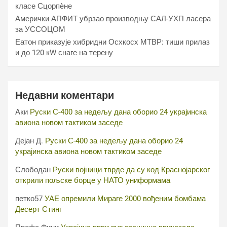
класе Сцорпèне
Амерички АПФИТ убрзао производњу САЛ-УХП ласера
за УССОЦОМ
Еатон приказује хибридни Осхкосх МТВР: тиши прилаз
и до 120 кW снаге на терену
Недавни коментари
Аки
Руски С-400 за недељу дана оборио 24 украјинска
авиона новом тактиком заседе
Дејан Д.
Руски С-400 за недељу дана оборио 24
украјинска авиона новом тактиком заседе
Слободан
Руски војници тврде да су код Краснојарског
открили пољске борце у НАТО униформама
петко57
УАЕ опремили Мираге 2000 вођеним бомбама
Десерт Стинг