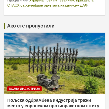
Профа Фини
Украјина први пут званично приказала
СТАСХ са Хеллфире ракетама на камиону ДАФ
Ако сте пропустили
ВОЈНА ИНДУСТРИЈА
Пољска одбрамбена индустрија тражи
место у европском противракетном штиту