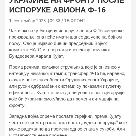
УКРАЈИНЕ НА ФРОНТУ ПОСЛЕ
ИСПОРУКЕ АВИОНА Ф-16
1. септембар 2023. | 09:33
ТВ ФРОНТ
Чак и ако се у Украјину испоруче ловци Ф-16 америчке
производње, она неће имати шансе да успе на бојном
пољу. Ово је изјавио бивши председник Војног
комитета НАТО и генерални инспектор немачког
Бундесвера Харалд Кујат.
Према речима немачког стручњака, које је он изнео у
интервјуу немачкој штампи, трансфер Ф-16 ће, наравно,
ојачати војне способности Оружаних снага Украјине,
али руски одбрамбени системи су показали изузетну
ефикасност. Кујат се пита да ли уопште постоји оружје
које би Украјини омогућило да промени ситуацију на
фронту.
Западна војна опрема послата Украјини, према Кујату,
често се посматра као нека врста „чудесног оружја“ које
може радикално да промени однос снага у сукобу. Али
у стварности нема промене.