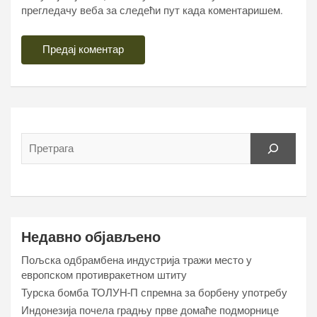
прегледачу веба за следећи пут када коментаришем.
Недавно објављено
Пољска одбрамбена индустрија тражи место у
европском противракетном штиту
Турска бомба ТОЛУН-П спремна за борбену употребу
Индонезија почела градњу прве домаће подморнице