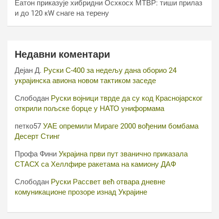
Еатон приказује хибридни Осхкосх МТВР: тиши прилаз
и до 120 кW снаге на терену
Недавни коментари
Дејан Д.
Руски С-400 за недељу дана оборио 24
украјинска авиона новом тактиком заседе
Слободан
Руски војници тврде да су код Краснојарског
открили пољске борце у НАТО униформама
петко57
УАЕ опремили Мираге 2000 вођеним бомбама
Десерт Стинг
Профа Фини
Украјина први пут званично приказала
СТАСХ са Хеллфире ракетама на камиону ДАФ
Слободан
Руски Рассвет већ отвара дневне
комуникационе прозоре изнад Украјине