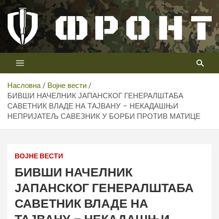
Скип
то
цонтент
Први војни канал у Србији
Телевизија ФРОНТ
Насловна
Војне вести
БИВШИ НАЧЕЛНИК ЈАПАНСКОГ ГЕНЕРАЛШТАБА
САВЕТНИК ВЛАДЕ НА ТАЈВАНУ – НЕКАДАШЊИ
НЕПРИЈАТЕЉ САВЕЗНИК У БОРБИ ПРОТИВ МАТИЦЕ
ВОЈНЕ ВЕСТИ
БИВШИ НАЧЕЛНИК
ЈАПАНСКОГ ГЕНЕРАЛШТАБА
САВЕТНИК ВЛАДЕ НА