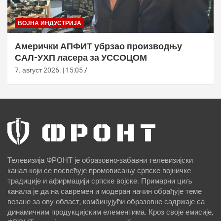
ВОЈНА ИНДУСТРИЈА
Амерички АПФИТ убрзао производњу
САЛ-УХП ласера за УССОЦОМ
7. август 2026. | 15:05
Телевизија ФРОНТ је образовно-забавни телевизијски
канал који се посвећује промовисању српске војничке
традиције и афирмацији српске војске. Примарни циљ
канала је да на савремен и модеран начин обрађује теме
везане за ову област, комбинујући образовне садржаје са
динамичним продукцијским елементима. Кроз своје емисије,