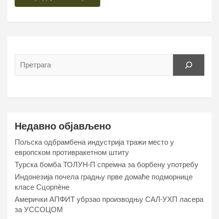
Недавно објављено
Пољска одбрамбена индустрија тражи место у
европском противракетном штиту
Турска бомба ТОЛУН-П спремна за борбену употребу
Индонезија почела градњу прве домаће подморнице
класе Сцорпèне
Амерички АПФИТ убрзао производњу САЛ-УХП ласера
за УССОЦОМ