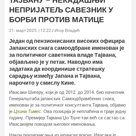
ТАЈВАНУ – НЕКАДАШЊИ
НЕПРИЈАТЕЉ САВЕЗНИК У
БОРБИ ПРОТИВ МАТИЦЕ
21. март 2025. | 12:22
Игор Владић
Један од пензионисаних високих официра
Јапанских снага самоодбране именован је
за политичког саветника владе Тајвана,
објављено је у петак. Наводно има
задатака да координише стратешку
сарадњу између Јапана и Тајвана,
нарочито у смислу Кине.
Ивасаки Шигеру, који је од 2012. до 2014. био начелник
Генералштаба јапанских Самоодбрамбених снага,
именован је за политичког консултанта Тајвана, објавио
је
Цхина Тимес
. Ова позиција је неплаћена и траје једну
годину. Премијер Тајвана Џо Ђунг-таи већ се састао са
Ивасакијем поводом његовог именовања.
Након пензионисања из јапанске војске, Ивасаки је