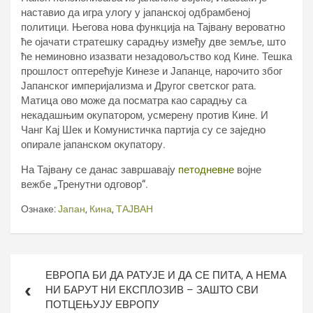
наставио да игра улогу у јапанској одбрамбеној
политици. Његова нова функција на Тајвану вероватно
ће ојачати стратешку сарадњу између две земље, што
ће неминовно изазвати незадовољство код Кине. Тешка
прошлост оптерећује Кинезе и Јапанце, нарочито због
Јапанског империјализма и Другог светског рата.
Матица ово може да посматра као сарадњу са
некадашњим окупатором, усмерену против Кине. И
Чанг Кај Шек и Комунистичка партија су се заједно
опирале јапанском окупатору.
На Тајвану се данас завршавају
петодневне
војне
вежбе „Тренутни одговор“.
Ознаке:
Јапан
,
Кина
,
ТАЈВАН
Кретање
ЕВРОПА БИ ДА РАТУЈЕ И ДА СЕ ПИТА, А НЕМА
чланка
НИ БАРУТ НИ ЕКСПЛОЗИВ – ЗАШТО СВИ
ПОТЦЕЊУЈУ ЕВРОПУ