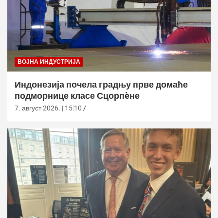
ВОЈНА ИНДУСТРИЈА
Индонезија почела градњу прве домаће
подморнице класе Сцорпèне
7. август 2026. | 15:10