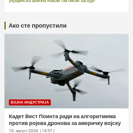
украјинска авиона новом тактиком заседе
Ако сте пропустили
ВОЈНА ИНДУСТРИЈА
Кадет Вест Поинта ради на алгоритмима
против ројева дронова за америчку војску
10. август 2026. | 14:57