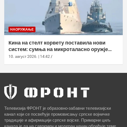
НАОРУЖАЊЕ
Кина на стелт корвету поставила нови
систем: сумња на микроталасно оружје
против дронова
10. август 2026. | 14:42
Телевизија ФРОНТ је образовно-забавни телевизијски
канал који се посвећује промовисању српске војничке
традиције и афирмацији српске војске. Примарни циљ
канала је да на савремен и модеран начин обрађује теме