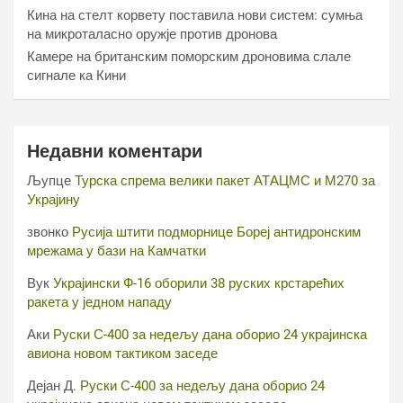
Кина на стелт корвету поставила нови систем: сумња
на микроталасно оружје против дронова
Камере на британским поморским дроновима слале
сигнале ка Кини
Недавни коментари
Љупце
Турска спрема велики пакет АТАЦМС и М270 за
Украјину
звонко
Русија штити подморнице Бореј антидронским
мрежама у бази на Камчатки
Вук
Украјински Ф-16 оборили 38 руских крстарећих
ракета у једном нападу
Аки
Руски С-400 за недељу дана оборио 24 украјинска
авиона новом тактиком заседе
Дејан Д.
Руски С-400 за недељу дана оборио 24