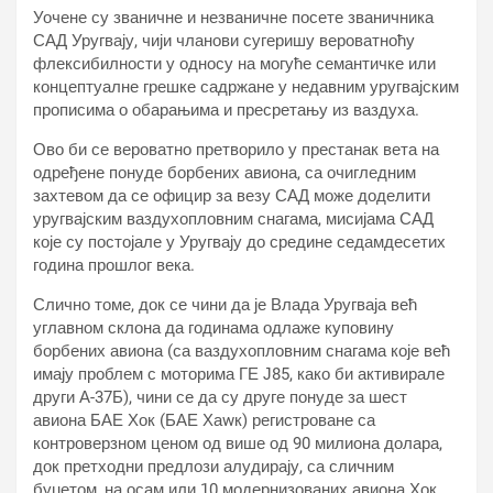
Уочене су званичне и незваничне посете званичника
САД Уругвају, чији чланови сугеришу вероватноћу
флексибилности у односу на могуће семантичке или
концептуалне грешке садржане у недавним уругвајским
прописима о обарањима и пресретању из ваздуха.
Ово би се вероватно претворило у престанак вета на
одређене понуде борбених авиона, са очигледним
захтевом да се официр за везу САД може доделити
уругвајским ваздухопловним снагама, мисијама САД
које су постојале у Уругвају до средине седамдесетих
година прошлог века.
Слично томе, док се чини да је Влада Уругваја већ
углавном склона да годинама одлаже куповину
борбених авиона (са ваздухопловним снагама које већ
имају проблем с моторима ГЕ Ј85, како би активирале
други А-37Б), чини се да су друге понуде за шест
авиона БАЕ Хок (БАЕ Хаwк) регистроване са
контроверзном ценом од више од 90 милиона долара,
док претходни предлози алудирају, са сличним
буџетом, на осам или 10 модернизованих авиона Хок,