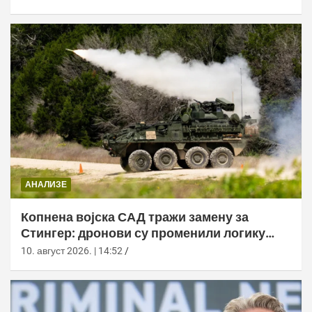
АНАЛИЗЕ
Копнена војска САД тражи замену за
Стингер: дронови су променили логику
ПВО
10. август 2026. | 14:52