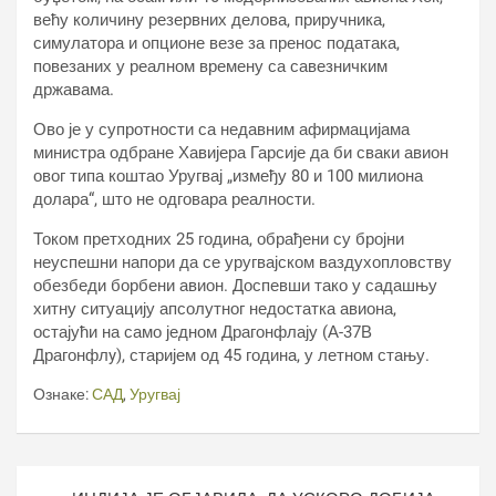
већу количину резервних делова, приручника,
симулатора и опционе везе за пренос података,
повезаних у реалном времену са савезничким
државама.
Ово је у супротности са недавним афирмацијама
министра одбране Хавијера Гарсије да би сваки авион
овог типа коштао Уругвај „између 80 и 100 милиона
долара“, што не одговара реалности.
Током претходних 25 година, обрађени су бројни
неуспешни напори да се уругвајском ваздухопловству
обезбеди борбени авион. Доспевши тако у садашњу
хитну ситуацију апсолутног недостатка авиона,
остајући на само једном Драгонфлају (А-37В
Драгонфлy), старијем од 45 година, у летном стању.
Ознаке:
САД
,
Уругвај
Кретање