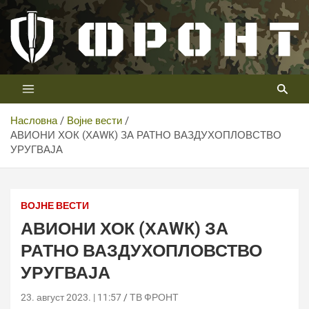
Скип
то
цонтент
Први војни канал у Србији
Телевизија ФРОНТ
Насловна
Војне вести
АВИОНИ ХОК (ХАWК) ЗА РАТНО ВАЗДУХОПЛОВСТВО
УРУГВАЈА
ВОЈНЕ ВЕСТИ
АВИОНИ ХОК (ХАWК) ЗА
РАТНО ВАЗДУХОПЛОВСТВО
УРУГВАЈА
23. август 2023. | 11:57
ТВ ФРОНТ