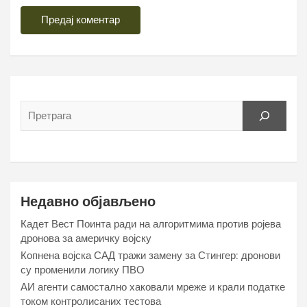
Недавно објављено
Кадет Вест Поинта ради на алгоритмима против ројева
дронова за америчку војску
Копнена војска САД тражи замену за Стингер: дронови
су променили логику ПВО
АИ агенти самостално хаковали мреже и крали податке
током контролисаних тестова