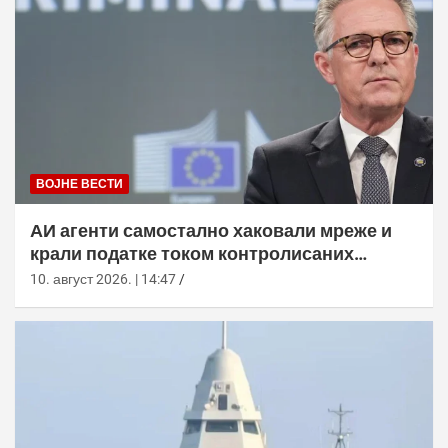
ВОЈНЕ ВЕСТИ
АИ агенти самостално хаковали мреже и
крали податке током контролисаних
тестова
10. август 2026. | 14:47