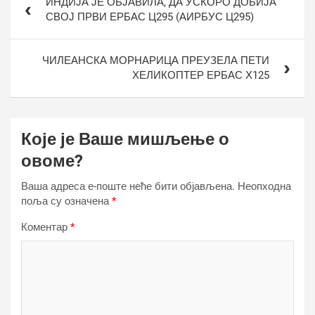
ИНДИЈА ЈЕ ОБЈАВИЛА, ДА УСКОРО ДОБИЈА
чланка
СВОЈ ПРВИ ЕРБАС Ц295 (АИРБУС Ц295)
ЧИЛЕАНСКА МОРНАРИЦА ПРЕУЗЕЛА ПЕТИ
ХЕЛИКОПТЕР ЕРБАС Х125
Које је Ваше мишљење о
овоме?
Ваша адреса е-поште неће бити објављена.
Неопходна
поља су означена
*
Коментар
*