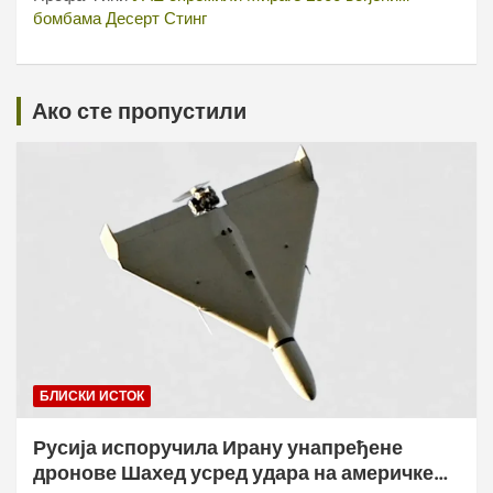
бомбама Десерт Стинг
Ако сте пропустили
БЛИСКИ ИСТОК
Русија испоручила Ирану унапређене
дронове Шахед усред удара на америчке