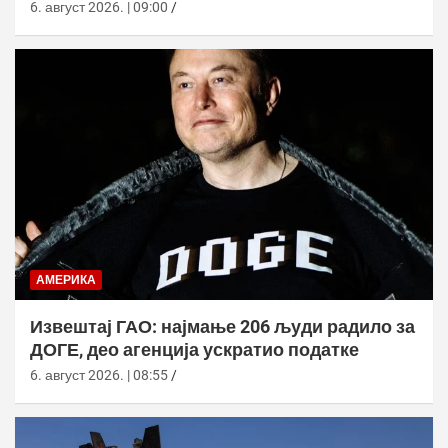
базе
6. август 2026. | 09:00
АМЕРИКА
Извештај ГАО: најмање 206 људи радило за
ДОГЕ, део агенција ускратио податке
6. август 2026. | 08:55