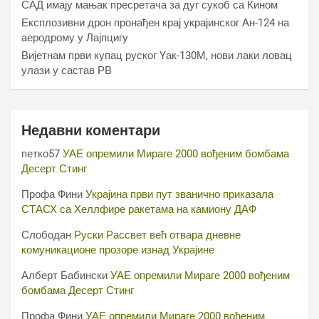
САД имају мањак пресретача за дуг сукоб са Кином
Експлозивни дрон пронађен крај украјинског Ан-124 на
аеродрому у Лајпцигу
Вијетнам први купац руског Yак-130М, нови лаки ловац
улази у састав РВ
Недавни коментари
петко57
УАЕ опремили Мираге 2000 вођеним бомбама
Десерт Стинг
Профа Фини
Украјина први пут званично приказала
СТАСХ са Хеллфире ракетама на камиону ДАФ
Слободан
Руски Рассвет већ отвара дневне
комуникационе прозоре изнад Украјине
Алберт Бабински
УАЕ опремили Мираге 2000 вођеним
бомбама Десерт Стинг
Профа Фини
УАЕ опремили Мираге 2000 вођеним