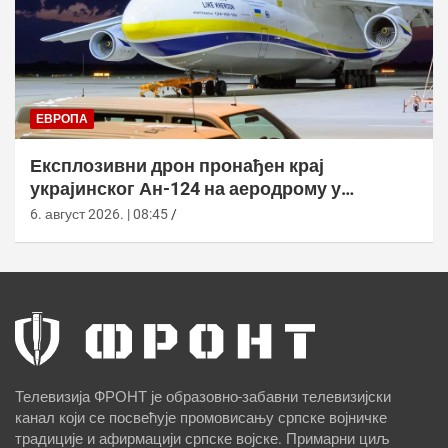
ЕВРОПА
Експлозивни дрон пронађен крај
украјинског Ан-124 на аеродрому у
Лајпцигу
6. август 2026. | 08:45
Телевизија ФРОНТ је образовно-забавни телевизијски
канал који се посвећује промовисању српске војничке
традиције и афирмацији српске војске. Примарни циљ