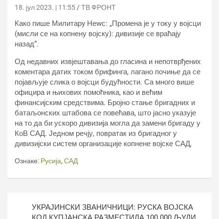
18. јул 2023. | 11:55
ТВ ФРОНТ
Како пише Милитарy Неwс: „Промена је у току у војсци
(мисли се на копнену војску): дивизије се враћају
назад“.
Од недавних извјештавања до гласина и непотврђених
коментара датих током брифинга, лагано почиње да се
појављује слика о војсци будућности. Са много више
официра и њихових помоћника, као и већим
финансијским средствима. Бројно стање бригадних и
батаљонских штабова се повећава, што јасно указује
на то да би ускоро дивизија могла да замени бригаду у
КоВ САД. Једном речју, повратак из бригадног у
дивизијски систем организације копнене војске САД,
Ознаке:
Русија
,
САД
Кретање
УКРАЈИНСКИ ЗВАНИЧНИЦИ: РУСКА ВОЈСКА
чланка
КОД КУПЈАНСКА РАЗМЕСТИЛА 100.000 ЉУДИ,