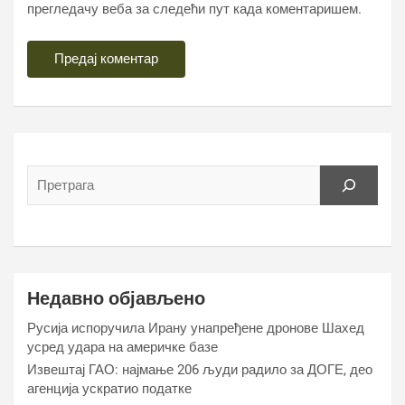
прегледачу веба за следећи пут када коментаришем.
Недавно објављено
Русија испоручила Ирану унапређене дронове Шахед
усред удара на америчке базе
Извештај ГАО: најмање 206 људи радило за ДОГЕ, део
агенција ускратио податке