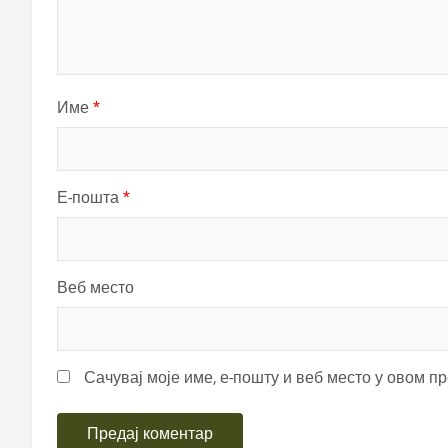
Име
*
Е-пошта
*
Веб место
Сачувај моје име, е-пошту и веб место у овом п