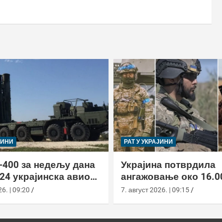
ЈИНИ
РАТ У УКРАЈИНИ
-400 за недељу дана
Украјина потврдила
24 украјинска авиона
ангажовање око 16.0
актиком заседе
страних бораца из 7
6. | 09:20
7. август 2026. | 09:15