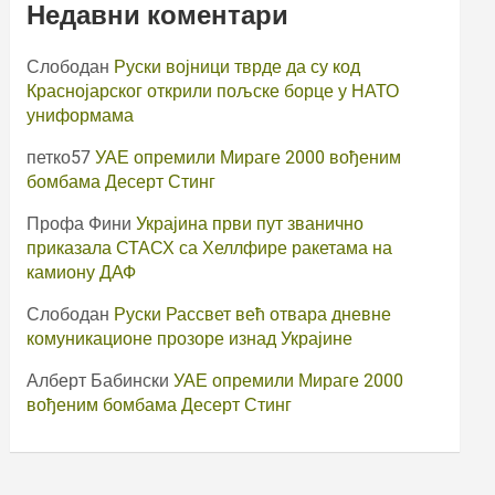
Недавни коментари
Слободан
Руски војници тврде да су код
Краснојарског открили пољске борце у НАТО
униформама
петко57
УАЕ опремили Мираге 2000 вођеним
бомбама Десерт Стинг
Профа Фини
Украјина први пут званично
приказала СТАСХ са Хеллфире ракетама на
камиону ДАФ
Слободан
Руски Рассвет већ отвара дневне
комуникационе прозоре изнад Украјине
Алберт Бабински
УАЕ опремили Мираге 2000
вођеним бомбама Десерт Стинг