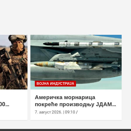
ВОЈНА ИНДУСТРИЈА
Америчка морнарица
00
покреће производњу ЈДАМ-
2 земље
ЛР за Супер Хорнет
7. август 2026. | 09:10