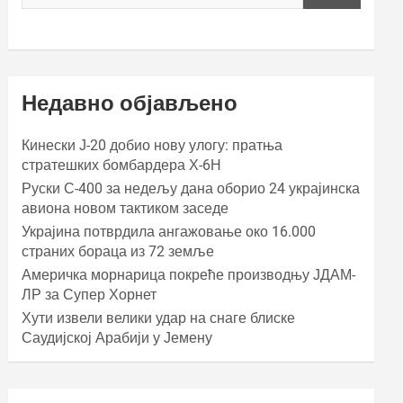
Недавно објављено
Кинески Ј-20 добио нову улогу: пратња
стратешких бомбардера Х-6Н
Руски С-400 за недељу дана оборио 24 украјинска
авиона новом тактиком заседе
Украјина потврдила ангажовање око 16.000
страних бораца из 72 земље
Америчка морнарица покреће производњу ЈДАМ-
ЛР за Супер Хорнет
Хути извели велики удар на снаге блиске
Саудијској Арабији у Јемену