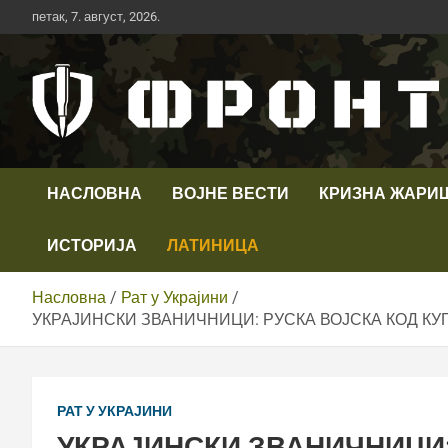
Скип
петак, 7. август, 2026.
то
цонтент
Први војни канал у Србији
Телевизија ФРОНТ
НАСЛОВНА
ВОЈНЕ ВЕСТИ
КРИЗНА ЖАРИ
ИСТОРИЈА
ЛАТИНИЦА
Насловна
Рат у Украјини
УКРАЈИНСКИ ЗВАНИЧНИЦИ: РУСКА ВОЈСКА КОД КУПЈ
РАТ У УКРАЈИНИ
УКРАЈИНСКИ ЗВАНИЧНИЦИ: