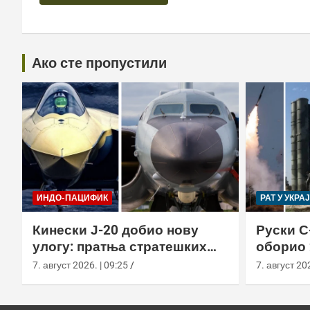
Ако сте пропустили
ИНДО-ПАЦИФИК
РАТ У УКРА
Кинески Ј-20 добио нову
Руски С
улогу: пратња стратешких
оборио 
бомбардера Х-6Н
новом т
7. август 2026. | 09:25
7. август 202