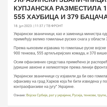
КУПЈАНСКА РАЗМЕСТИЛА 10
555 ХАУБИЦА И 379 БАЦАЧ
18. јул 2023. | 11:37
ТВ ФРОНТ
Украјински званичници, као и заменица министра од
примећују велико гомилање руских снага у области 
Према њиховим изјавама то гомилање руске војске и
900 тенкова, 555 артиљеријских комада, и 370 више
Осим офанзивних средстава примећено је распоређ
јуришне авионе и хеликоптере према линији фронта
Украјински званичници су изјавили да би ово гомил
офанзиву на град Харков која ће бити изведена у по
контраофанзиве на југу“ Украјине.
Ознаке:
Војска Србије
,
рат у украјини
,
Русија
,
тенкови
,
трупе