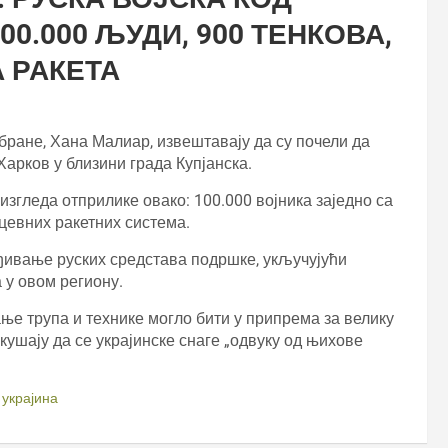
0.000 ЉУДИ, 900 ТЕНКОВА,
А РАКЕТА
бране, Хана Малиар, извештавају да су почели да
Харков у близини града Купјанска.
згледа отприлике овако: 100.000 војника заједно са
цевних ракетних система.
ивање руских средстава подршке, укључујући
 у овом региону.
ање трупа и технике могло бити у припрема за велику
кушају да се украјинске снаге „одвуку од њихове
,
украјина