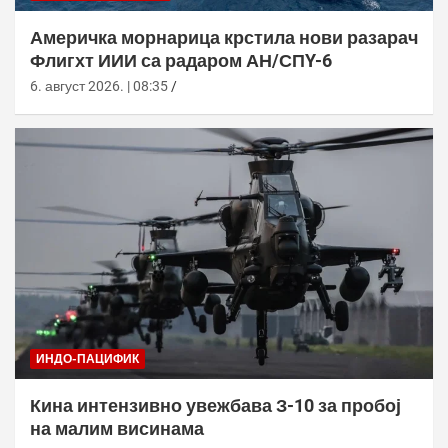
Америчка морнарица крстила нови разарач
Флигхт ИИИ са радаром АН/СПY-6
6. август 2026. | 08:35
ИНДО-ПАЦИФИК
Кина интензивно увежбава З-10 за пробој
на малим висинама