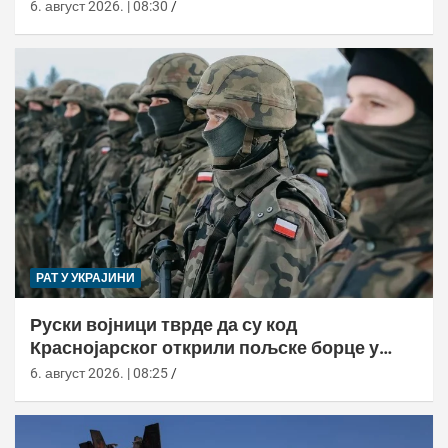
6. август 2026. | 08:30
РАТ У УКРАЈИНИ
Руски војници тврде да су код
Краснојарског открили пољске борце у
НАТО униформама
6. август 2026. | 08:25