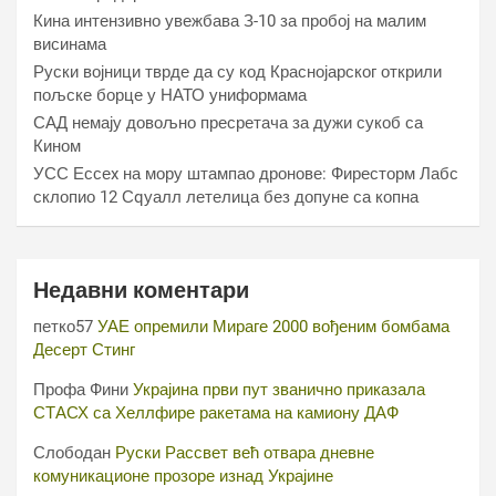
Кина интензивно увежбава З-10 за пробој на малим
висинама
Руски војници тврде да су код Краснојарског открили
пољске борце у НАТО униформама
САД немају довољно пресретача за дужи сукоб са
Кином
УСС Ессеx на мору штампао дронове: Фиресторм Лабс
склопио 12 Сqуалл летелица без допуне са копна
Недавни коментари
петко57
УАЕ опремили Мираге 2000 вођеним бомбама
Десерт Стинг
Профа Фини
Украјина први пут званично приказала
СТАСХ са Хеллфире ракетама на камиону ДАФ
Слободан
Руски Рассвет већ отвара дневне
комуникационе прозоре изнад Украјине