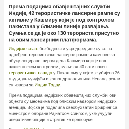
Према подацима обавјештајних служби
Индије, 42 терористичке лансирне рампе су
активне у Кашмиру који је под контролом
Пакистана у близини линије развајања.
Сумња се да је око 130 терориста присутно
на овим лансирним платформама.
Индијске снаге
безбедности усредсредиле су се на
одређене терористичке лансирне рампе и кампове за
обуку лоциране широм дела Кашмира који је под
пакистанском контролом , мање од 40 сати након
терористичког напада
у Пахалгаму у којем је убијено 26
људи, укључујући и једног држављанина Непала, рекли
су извори за
Индиа Тодаy
.
Према подацима индијских обавештајних служби, ови
објекти су месецима под блиским надзором индијских
агенција. Војска је поделила свеобухватан брифинг са
министром одбране Рајнатхом Сингхом, укључујући
оперативне опције и стратешке препоруке.