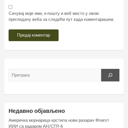
Сачувај моје име, е-пошту и веб место у овом
прегледачу веба за следећи пут када коментаришем.
Недавно објављено
Америчка морнарица крстила нови разарач Флигхт
ИИИ са радаром АН/СПY-6