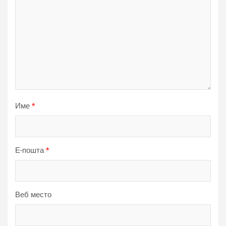
Име
*
Е-пошта
*
Веб место