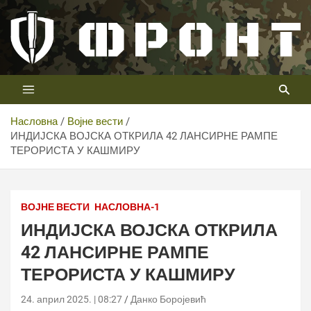
Скип
то
цонтент
Први војни канал у Србији
Телевизија ФРОНТ
Насловна
Војне вести
ИНДИЈСКА ВОЈСКА ОТКРИЛА 42 ЛАНСИРНЕ РАМПЕ
ТЕРОРИСТА У КАШМИРУ
ВОЈНЕ ВЕСТИ
НАСЛОВНА-1
ИНДИЈСКА ВОЈСКА ОТКРИЛА
42 ЛАНСИРНЕ РАМПЕ
ТЕРОРИСТА У КАШМИРУ
24. април 2025. | 08:27
Данко Боројевић