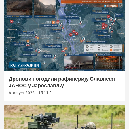
РАТ У УКРАЈИНИ
Дронови погодили рафинерију Славнефт-
ЈАНОС у Јарослављу
6. август 2026. | 15:11