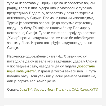
турска испостава у Сирији. Према израелском војном
радију, главни циљ удара био је упозорење турском
председнику Ердогану, вероватно у вези са турском
активношћу у Сирији. Према најновијим извештајима,
Турска је започела операције да преузме стратешку
ваздушну базу Т4, која се налази близу Палмире у
централној Сирији. Турске снаге планирају да поставе
„Хисар“ противваздушни систем како би обезбедиле
заштиту базе. Израел потврђује ваздушне ударе по
Сирији.
Израелске одбрамбене снаге (ИДФ) званично су
потврдиле да су извеле низ ваздушних удара у Сирији
у последњем сату, наводећи да су гађали
„преостале
војне капацитете“.
Израел је током вечери већ 11 пута
погодио базу. Још увек нису јасне размере уништења,
али је порука Тел Авива јасна.
Ознаке:
база Т-4
,
Израел
,
Иран
,
Палмира
,
САД
,
Хама
,
ХУТИ