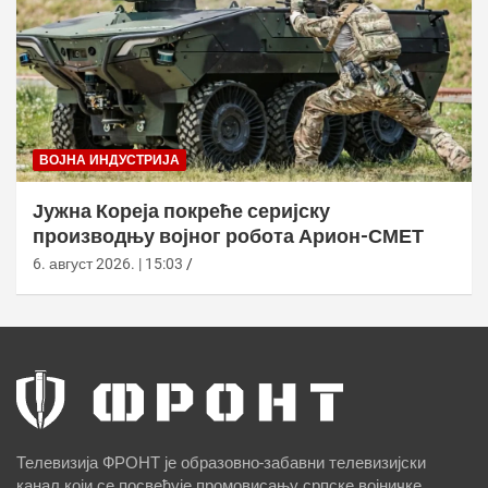
ВОЈНА ИНДУСТРИЈА
Јужна Кореја покреће серијску
производњу војног робота Арион-СМЕТ
6. август 2026. | 15:03
Телевизија ФРОНТ је образовно-забавни телевизијски
канал који се посвећује промовисању српске војничке