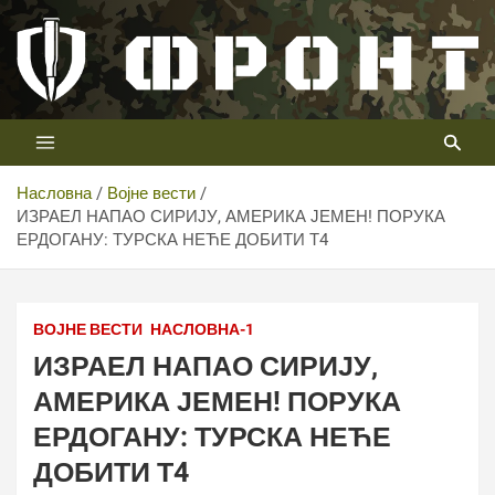
Скип
то
цонтент
Први војни канал у Србији
Телевизија ФРОНТ
Насловна
Војне вести
ИЗРАЕЛ НАПАО СИРИЈУ, АМЕРИКА ЈЕМЕН! ПОРУКА
ЕРДОГАНУ: ТУРСКА НЕЋЕ ДОБИТИ Т4
ВОЈНЕ ВЕСТИ
НАСЛОВНА-1
ИЗРАЕЛ НАПАО СИРИЈУ,
АМЕРИКА ЈЕМЕН! ПОРУКА
ЕРДОГАНУ: ТУРСКА НЕЋЕ
ДОБИТИ Т4