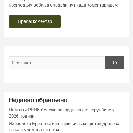
прегледачу веба за следећи пут када коментаришем.
Недавно објављено
Немачки РЕНК бележи рекордне војне поруџбине у
2026. години
Израелски Ерез тестира тајни систем против дронова
са капсулом и лансером