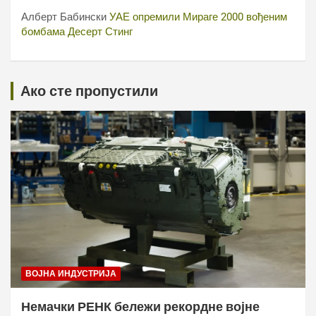
Алберт Бабински
УАЕ опремили Мираге 2000 вођеним
бомбама Десерт Стинг
Ако сте пропустили
ВОЈНА ИНДУСТРИЈА
Немачки РЕНК бележи рекордне војне