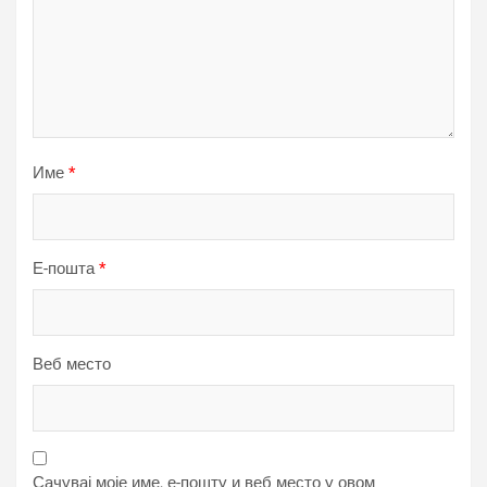
Име
*
Е-пошта
*
Веб место
Сачувај моје име, е-пошту и веб место у овом