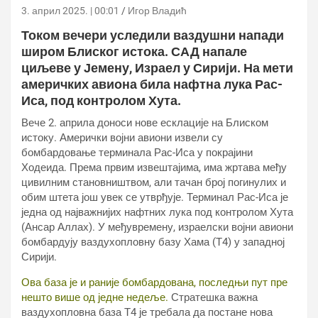
3. април 2025. | 00:01
Игор Владић
Током вечери уследили ваздушни напади
широм Блиског истока. САД напале
циљеве у Јемену, Израел у Сирији. На мети
америчких авиона била нафтна лука Рас-
Иса, под контролом Хута.
Вече 2. априла доноси нове есклације на Блиском
истоку. Амерички војни авиони извели су
бомбардовање терминала Рас-Иса у покрајини
Ходеида. Према првим извештајима, има жртава међу
цивилним становништвом, али тачан број погинулих и
обим штета још увек се утврђује. Терминал Рас-Иса је
једна од најважнијих нафтних лука под контролом Хута
(Ансар Аллах). У међувремену, израелски војни авиони
бомбардују ваздухопловну базу Хама (Т4) у западној
Сирији.
Ова база је и раније бомбардована, последњи пут пре
нешто више од једне недеље.
Стратешка важна
ваздухопловна база Т4 је требала да постане нова