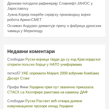
Дронови погодили рафинерију Славнефт-ЈАНОС у
Јарослављу
Јужна Кореја покреће серијску производњу војног
робота Арион-СМЕТ
Оснивач Андурил демантује причу о фабрици дронских
чамаца у Мериленду
Недавни коментари
Слободан
Руски војници тврде да су код Краснојарског
открили пољске борце у НАТО униформама
петко57
УАЕ опремили Мираге 2000 вођеним бомбама
Десерт Стинг
Профа Фини
Украјина први пут званично приказала
СТАСХ са Хеллфире ракетама на камиону ДАФ
Слободан
Руски Рассвет већ отвара дневне
комуникационе прозоре изнад Украјине