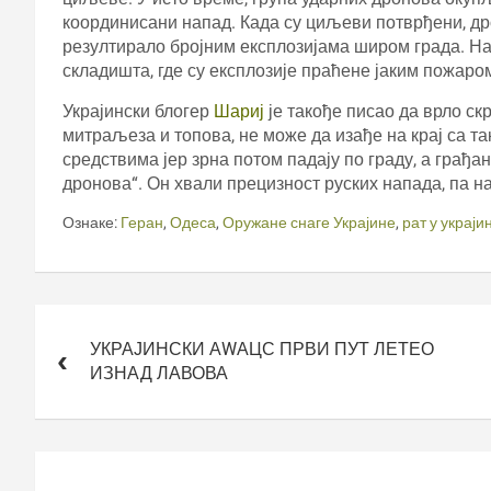
координисани напад. Када су циљеви потврђени, др
резултирало бројним експлозијама широм града. Нај
складишта, где су експлозије праћене јаким пожар
Украјински блогер
Шариј
је такође писао да врло ск
митраљеза и топова, не може да изађе на крај са т
средствима јер зрна потом падају по граду, а грађа
дронова“. Он хвали прецизност руских напада, па на
Ознаке:
Геран
,
Одеса
,
Оружане снаге Украјине
,
рат у украји
Кретање
чланка
УКРАЈИНСКИ АWАЦС ПРВИ ПУТ ЛЕТЕО
ИЗНАД ЛАВОВА