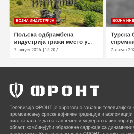
ВОЈНА ИНДУСТРИЈА
ВОЈНА ИН
Пољска одбрамбена
Турска 
индустрија тражи место у
спремна
европском противракетном
употреб
7. август 2026. | 15:20
7. август 202
штиту
Телевизија ФРОНТ је образовно-забавни телевизијски к
промовисању српске војничке традиције и афирмацији 
циљ канала је да на савремен и модеран начин обрађуј
област, комбинујући образовне садржаје са динамични
елементима. Кроз своје емисије, ФРОНТ настоји да г