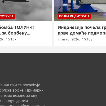
ДУСТРИЈА
ВОЈНА ИНДУСТРИЈА
бомба ТОЛУН-П
Индонезија почела г
 за борбену
прве домаће подмор
у
класе Сцорпèне
6. | 15:15
7. август 2026. | 15:10
анал који се посвећује
српске војске. Примарни
е теме везане за ову
м продукцијским
ледаоцима приближи важне