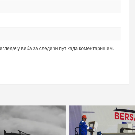
регледачу веба за следећи пут када коментаришем.