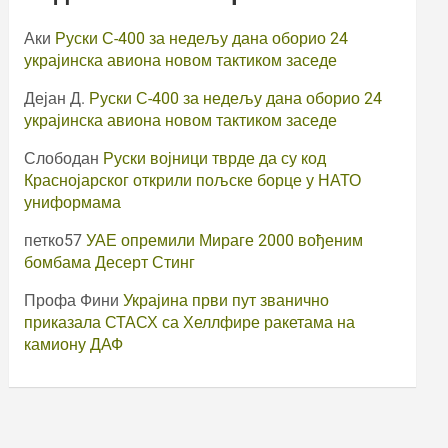
Аки
Руски С-400 за недељу дана оборио 24
украјинска авиона новом тактиком заседе
Дејан Д.
Руски С-400 за недељу дана оборио 24
украјинска авиона новом тактиком заседе
Слободан
Руски војници тврде да су код
Краснојарског открили пољске борце у НАТО
униформама
петко57
УАЕ опремили Мираге 2000 вођеним
бомбама Десерт Стинг
Профа Фини
Украјина први пут званично
приказала СТАСХ са Хеллфире ракетама на
камиону ДАФ