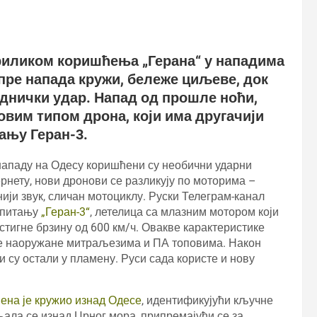
приликом коришћења „Герана“ у нападима
пре напада кружи, бележе циљеве, док
еднички удар. Напад од прошле ноћи,
овим типом дрона, који има другачији
тању Геран-3.
нападу на Одесу коришћени су необични ударни
рнету, нови дронови се разликују по моторима –
ији звук, сличан мотоциклу. Руски Телеграм-канал
у питању
„Геран-3“
, летелица са млазним мотором који
остигне брзину од 600 км/ч. Овакве карактеристике
пе наоружане митраљезима и ПА топовима. Након
 су остали у пламену. Руси сада користе и нову
ена је кружио изнад Одесе
, идентификујући кључне
љала се изнад Црног мора, припремајући се за