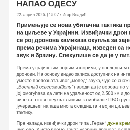
НАПАО ОДЕСУ
22. април 2025. | 15:07
Игор Владић
Примењује се нова убитачна тактика 
на циљеве у Украјини. Извиђачки дрон 
се рој дронова камиказа окупља за зај
према речима Украјинаца, изведен са н
звук и брзину. Спекулише се да је у пи
Према украјинским војним изворима, у последњем 
дронови. На основу видео записа доступних на инте
уместо препознатљивог „мопед“ звука, чује се снажн
„Военный осведомитель“
наводи да је вероватно 
јој омогућава да лети на удаљеност од 2.500 км и д
чине га готово неухватљивим за мобилне ПВО гру
јучерашњег напада многа складишта и војни циљеви
тактику.
Пре напада, извиђачки дрон типа „Геран“
дуже врем
циљеве. У исто време, група ударних дронова окуп