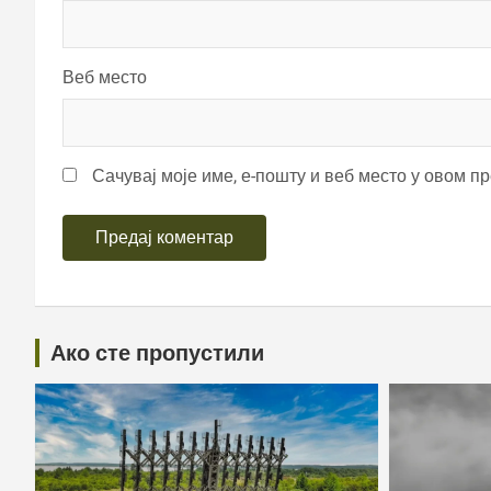
Веб место
Сачувај моје име, е-пошту и веб место у овом п
Ако сте пропустили