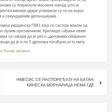
онови су покренули масовни напад, што је
интензивнији удари усмерили су се на војна
ом и секундарним детонацијама
ромна украјинска ПВО, која се састоји махом од
ако брзим противником. Критикује гађање овим
нима се говори да је реч о „деловима оборених
води да је и по 5 дронова погађало исту мету.
ни
,
Русија
,
украјина
НМЕСИС СЕ РАСПОРЕЂУЈУ НА БАТАН,
КИНЕСКА МОРНАРИЦА НЕМА ГДЕ