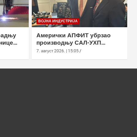
ВОЈНА ИНДУСТРИЈА
радњу
Амерички АПФИТ убрзао
нице
производњу САЛ-УХП
ласера за УССОЦОМ
7. август 2026. | 15:05