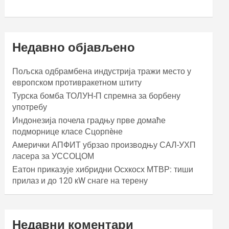
Недавно објављено
Пољска одбрамбена индустрија тражи место у
европском противракетном штиту
Турска бомба ТОЛУН-П спремна за борбену
употребу
Индонезија почела градњу прве домаће
подморнице класе Сцорпèне
Амерички АПФИТ убрзао производњу САЛ-УХП
ласера за УССОЦОМ
Еатон приказује хибридни Осхкосх МТВР: тиши
прилаз и до 120 кW снаге на терену
Недавни коментари