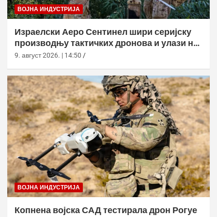
ВОЈНА ИНДУСТРИЈА
Израелски Аеро Сентинел шири серијску
производњу тактичких дронова и улази на
нова тржишта
9. август 2026. | 14:50
ВОЈНА ИНДУСТРИЈА
Копнена војска САД тестирала дрон Рогуе