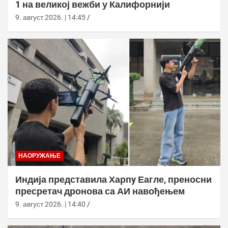
1 на великој вежби у Калифорнији
9. август 2026. | 14:45
НАОРУЖАЊЕ
Индија представила Харпy Еагле, преносни
пресретач дронова са АИ навођењем
9. август 2026. | 14:40