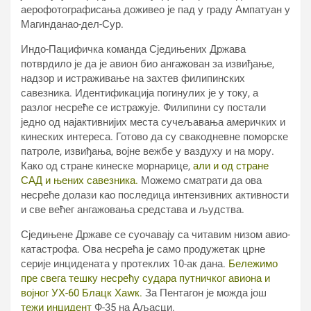
аерофотографисања доживео је пад у граду Ампатуан у
Магинданао-дел-Сур.
Индо-Пацифичка команда Сједињених Држава
потврдило је да је авион био ангажован за извиђање,
надзор и истраживање на захтев филипинских
савезника. Идентификација погинулих је у току, а
разлог несреће се истражује. Филипини су постали
једно од најактивнијих места сучељавања америчких и
кинеских интереса. Готово да су свакодневне поморске
патроле, извиђања, војне вежбе у ваздуху и на мору.
Како од стране кинеске морнарице,
али и од стране
САД и њених савезника.
Можемо сматрати да ова
несреће долази као последица интензивних активности
и све већег ангажовања средстава и људства.
Сједињене Државе се суочавају са читавим низом авио-
катастрофа. Ова несрећа је само продужетак црне
серије инцидената у протеклих 10-ак дана.
Бележимо
пре свега тешку несрећу судара путничког авиона и
војног УХ-60 Блацк Хаwк.
За Пентагон је можда још
тежи инцидент
Ф-35 на Аљасци.