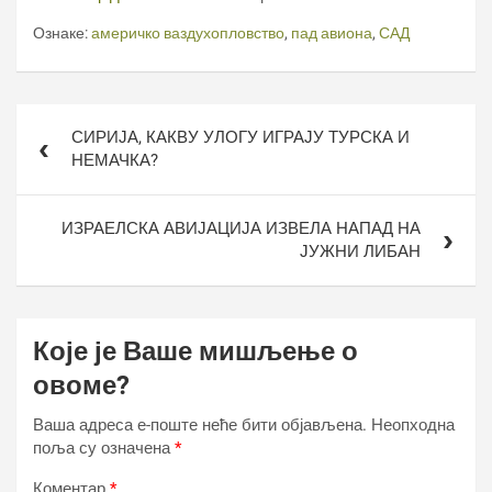
Ознаке:
америчко ваздухопловство
,
пад авиона
,
САД
Кретање
СИРИЈА, КАКВУ УЛОГУ ИГРАЈУ ТУРСКА И
чланка
НЕМАЧКА?
ИЗРАЕЛСКА АВИЈАЦИЈА ИЗВЕЛА НАПАД НА
ЈУЖНИ ЛИБАН
Које је Ваше мишљење о
овоме?
Ваша адреса е-поште неће бити објављена.
Неопходна
поља су означена
*
Коментар
*