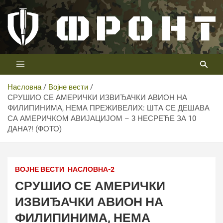
Скип
то
цонтент
Први војни канал у Србији
Телевизија ФРОНТ
Насловна
Војне вести
СРУШИО СЕ АМЕРИЧКИ ИЗВИЂАЧКИ АВИОН НА
ФИЛИПИНИМА, НЕМА ПРЕЖИВЕЛИХ: ШТА СЕ ДЕШАВА
СА АМЕРИЧКОМ АВИЈАЦИЈОМ – 3 НЕСРЕЋЕ ЗА 10
ДАНА?! (ФОТО)
ВОЈНЕ ВЕСТИ
НАСЛОВНА-2
СРУШИО СЕ АМЕРИЧКИ
ИЗВИЂАЧКИ АВИОН НА
ФИЛИПИНИМА, НЕМА