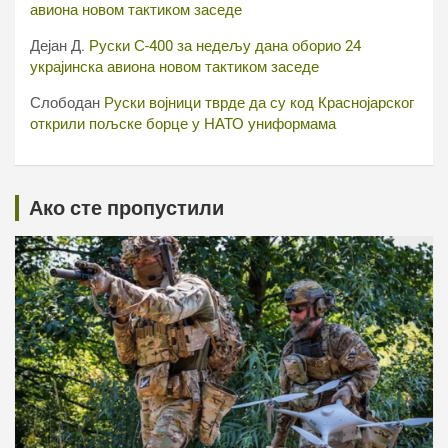
авиона новом тактиком заседе
Дејан Д.
Руски С-400 за недељу дана оборио 24
украјинска авиона новом тактиком заседе
Слободан
Руски војници тврде да су код Краснојарског
открили пољске борце у НАТО униформама
Ако сте пропустили