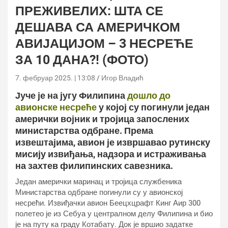
ПРЕЖИВЕЛИХ: ШТА СЕ
ДЕШАВА СА АМЕРИЧКОМ
АВИЈАЦИЈОМ – 3 НЕСРЕЋЕ
ЗА 10 ДАНА?! (ФОТО)
7. фебруар 2025. | 13:08
Игор Владић
Јуче је на југу Филипина
дошло до
авионске несреће
у којој су погинули један
амерички војник и тројица запослених
министарства одбране. Према
извештајима, авион је извршавао рутинску
мисију извиђања, надзора и истраживања
на захтев филипинских савезника.
Један амерички маринац и тројица службеника
Министарства одбране погинули су у авионској
несрећи. Извиђачки авион Беецхцрафт Кинг Аир 300
полетео је из Себуа у централном делу Филипина и био
је на путу ка граду Котабату. Док је вршио задатке