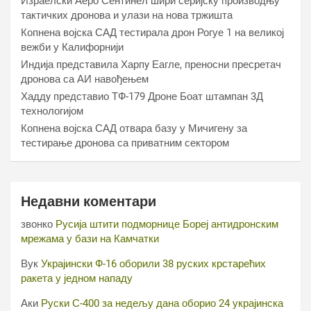
Израелски Аеро Сентинел шири серијску производњу
тактичких дронова и улази на нова тржишта
Копнена војска САД тестирала дрон Рогуе 1 на великој
вежби у Калифорнији
Индија представила Харпy Еагле, преносни пресретач
дронова са АИ навођењем
Хаддy представио ТФ-179 Дроне Боат штампан 3Д
технологијом
Копнена војска САД отвара базу у Мичигену за
тестирање дронова са приватним сектором
Недавни коментари
звонко
Русија штити подморнице Бореј антидронским
мрежама у бази на Камчатки
Вук
Украјински Ф-16 оборили 38 руских крстарећих
ракета у једном нападу
Аки
Руски С-400 за недељу дана оборио 24 украјинска