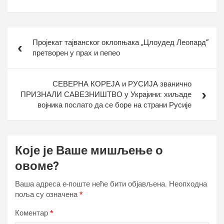
Кретање
Пројекат тајванског оклопњака „Цлоудед Леопард“
чланка
претворен у прах и пепео
СЕВЕРНА КОРЕЈА и РУСИЈА званично
ПРИЗНАЛИ САВЕЗНИШТВО у Украјини: хиљаде
војника послато да се боре на страни Русије
Које је Ваше мишљење о
овоме?
Ваша адреса е-поште неће бити објављена.
Неопходна
поља су означена
*
Коментар
*