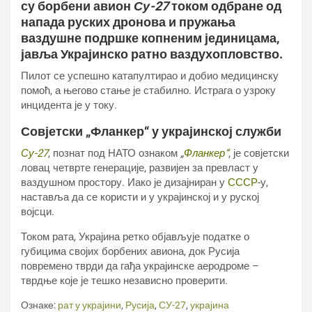
су борбени авион
Су-27
током одбране од
напада руских дронова и пружања
ваздушне подршке копненим јединицама,
јавља Украјинско ратно ваздухопловство.
Пилот се успешно катапултирао и добио медицинску
помоћ, а његово стање је стабилно. Истрага о узроку
инцидента је у току.
Совјетски „Фланкер“ у украјинској служби
Су-27
, познат под НАТО ознаком
„
Фланкер“
, је совјетски
ловац четврте генерације, развијен за превласт у
ваздушном простору. Иако је дизајниран у
СССР
-у,
наставља да се користи и у украјинској и у руској
војсци.
Током рата, Украјина ретко објављује податке о
губицима својих борбених авиона, док Русија
повремено тврди да гађа украјинске аеродроме –
тврдње које је тешко независно проверити.
Ознаке:
рат у украјини
,
Русија
,
СУ-27
,
украјина