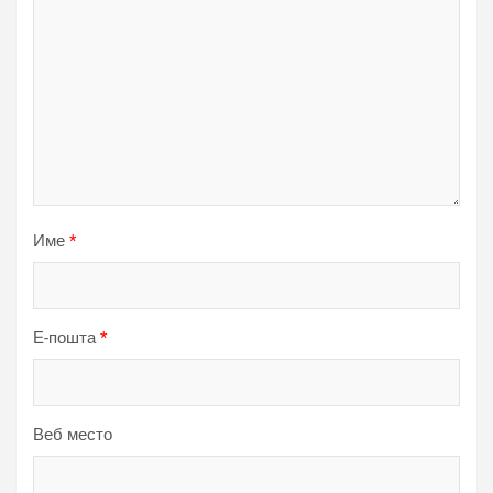
Име
*
Е-пошта
*
Веб место