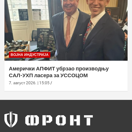
ВОЈНА ИНДУСТРИЈА
Амерички АПФИТ убрзао производњу
САЛ-УХП ласера за УССОЦОМ
7. август 2026. | 15:05