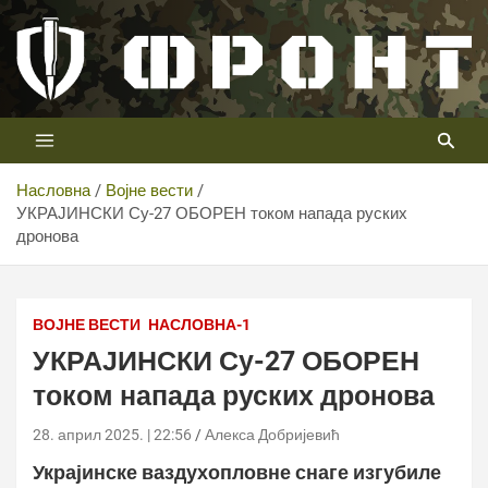
Скип
то
цонтент
Први војни канал у Србији
Телевизија ФРОНТ
Насловна
Војне вести
УКРАЈИНСКИ Су-27 ОБОРЕН током напада руских
дронова
ТВ ФРОНТ
ВОЈНЕ ВЕСТИ
НАСЛОВНА-1
УКРАЈИНСКИ Су-27 ОБОРЕН
током напада руских дронова
28. април 2025. | 22:56
Алекса Добријевић
Украјинске ваздухопловне снаге изгубиле