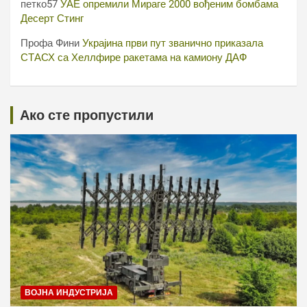
петко57
УАЕ опремили Мираге 2000 вођеним бомбама
Десерт Стинг
Профа Фини
Украјина први пут званично приказала
СТАСХ са Хеллфире ракетама на камиону ДАФ
Ако сте пропустили
ВОЈНА ИНДУСТРИЈА