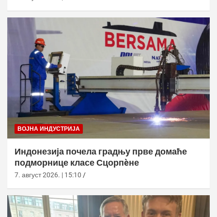
ВОЈНА ИНДУСТРИЈА
Индонезија почела градњу прве домаће
подморнице класе Сцорпèне
7. август 2026. | 15:10