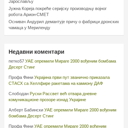
Јарослављу
Јужна Кореја покреће серијску производњу војног
робота Арион-СМЕТ
Оснивач Андурил демантује причу о фабрици дронских
чамаца у Мериленду
Недавни коментари
петко57
УАЕ опремили Мираге 2000 вођеним бомбама
Десерт Стинг
Профа Фини
Украјина први пут званично приказала
СТАСХ са Хеллфире ракетама на камиону ДАФ
Слободан
Руски Рассвет већ отвара дневне
комуникационе прозоре изнад Украјине
Алберт Бабински
УАЕ опремили Мираге 2000 вођеним
бомбама Десерт Стинг
Профа Фини
УАЕ опремили Мираге 2000 вођеним