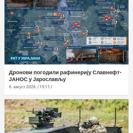
РАТ У УКРАЈИНИ
Дронови погодили рафинерију Славнефт-
ЈАНОС у Јарослављу
6. август 2026. | 15:11