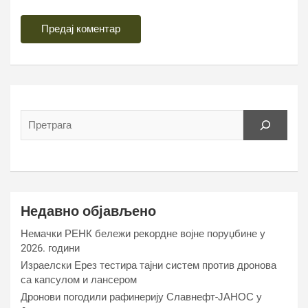
Недавно објављено
Немачки РЕНК бележи рекордне војне поруџбине у
2026. години
Израелски Ерез тестира тајни систем против дронова
са капсулом и лансером
Дронови погодили рафинерију Славнефт-ЈАНОС у