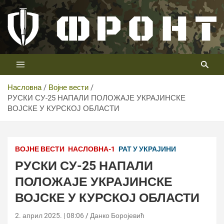
Скип
то
цонтент
Први војни канал у Србији
Телевизија ФРОНТ
Насловна
Војне вести
РУСКИ СУ-25 НАПАЛИ ПОЛОЖАЈЕ УКРАЈИНСКЕ
ВОЈСКЕ У КУРСКОЈ ОБЛАСТИ
ВОЈНЕ ВЕСТИ
НАСЛОВНА-1
РАТ У УКРАЈИНИ
РУСКИ СУ-25 НАПАЛИ
ПОЛОЖАЈЕ УКРАЈИНСКЕ
ВОЈСКЕ У КУРСКОЈ ОБЛАСТИ
2. април 2025. | 08:06
Данко Боројевић