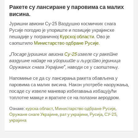
Ракете су лансиране у паровима са малих
висина.
Јуришни авиони Су-25 Ваздушно космичких снага
Русије погодио је упориште и позиције украјинске
пешадије у пограничној
Курској области
. Ово је
саопштило
Министарство одбране Русије.
„
Посаде јуришних авиона
Су-25
извеле су ракетне
ваздушне нападе на упориште и људство јединица
Оружаних снага Украјине
“, наводи се у саопштењу.
Напомиње се да су лансирања ракета обављена у
паровима са малих висина. Након употребе наоружања,
посаде су извеле маневар избегавања избацујући
топлотне мамце и вратиле се на полазни аеродром.
Ознаке:
курска област
,
Министарство одбране Русије
,
Оружане снаге Украјине
,
рат у украјини
,
Русија
,
СУ-25
,
украјина