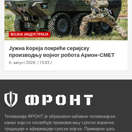
ВОЈНА ИНДУСТРИЈА
Јужна Кореја покреће серијску
производњу војног робота Арион-СМЕТ
6. август 2026. | 15:03
Телевизија ФРОНТ је образовно-забавни телевизијски
канал који се посвећује промовисању српске војничке
традиције и афирмацији српске војске. Примарни циљ