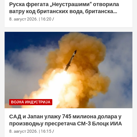
Руска фрегата „Неустрашими“ отворила
ватру код британских вода, британска
морнарица појачала праћење
8. август 2026. | 16:20
ВОЈНА ИНДУСТРИЈА
САД и Јапан улажу 745 милиона долара у
производњу пресретача СМ-3 Блоцк ИИА
8. август 2026. | 16:15