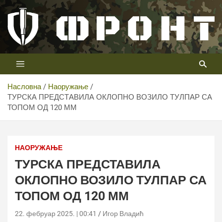
Скип
то
цонтент
Први војни канал у Србији
Телевизија ФРОНТ
Насловна
Наоружање
ТУРСКА ПРЕДСТАВИЛА ОКЛОПНО ВОЗИЛО ТУЛПАР СА
ТОПОМ ОД 120 ММ
Tulpar Фото: Тв Фронт
НАОРУЖАЊЕ
ТУРСКА ПРЕДСТАВИЛА
ОКЛОПНО ВОЗИЛО ТУЛПАР СА
ТОПОМ ОД 120 ММ
22. фебруар 2025. | 00:41
Игор Владић