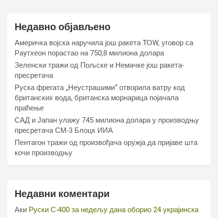
Недавно објављено
Америчка војска наручила још ракета ТОW, уговор са
Раyтхеон порастао на 750,8 милиона долара
Зеленски тражи од Пољске и Немачке још ракета-
пресретача
Руска фрегата „Неустрашими“ отворила ватру код
британских вода, британска морнарица појачала
праћење
САД и Јапан улажу 745 милиона долара у производњу
пресретача СМ-3 Блоцк ИИА
Пентагон тражи од произвођача оружја да пријаве шта
кочи производњу
Недавни коментари
Аки
Руски С-400 за недељу дана оборио 24 украјинска