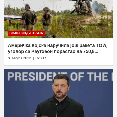
ВОЈНА ИНДУСТРИЈА
Америчка војска наручила још ракета ТОW,
уговор са Раyтхеон порастао на 750,8
милиона долара
8. август 2026. | 16:30