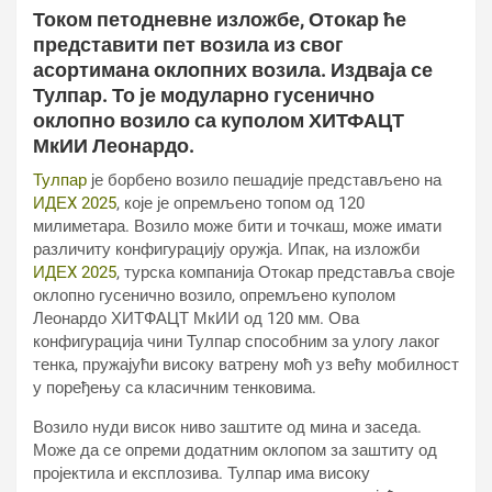
Током петодневне изложбе, Отокар ће
представити пет возила из свог
асортимана оклопних возила. Издваја се
Тулпар. То је модуларно гусенично
оклопно возило са куполом ХИТФАЦТ
МкИИ Леонардо.
Тулпар
је борбено возило пешадије представљено на
ИДЕX 2025
, које је опремљено топом од 120
милиметара. Возило може бити и точкаш, може имати
различиту конфигурацију оружја. Ипак, на изложби
ИДЕX 2025
, турска компанија Отокар представља своје
оклопно гусенично возило, опремљено куполом
Леонардо ХИТФАЦТ МкИИ од 120 мм. Ова
конфигурација чини Тулпар способним за улогу лаког
тенка, пружајући високу ватрену моћ уз већу мобилност
у поређењу са класичним тенковима.
Возило нуди висок ниво заштите од мина и заседа.
Може да се опреми додатним оклопом за заштиту од
пројектила и експлозива. Тулпар има високу