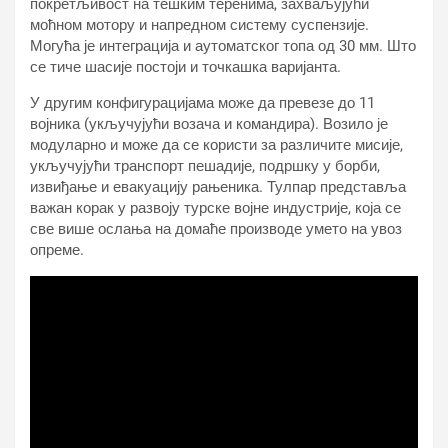
покретљивост на тешким теренима, захваљујући
моћном мотору и напредном систему суспензије.
Могућа је интеграција и аутоматског топа од 30 мм. Што
се тиче шасије постоји и точкашка варијанта.
У другим конфигурацијама може да превезе до 11
војника (укључујући возача и командира). Возило је
модуларно и може да се користи за различите мисије,
укључујући транспорт пешадије, подршку у борби,
извиђање и евакуацију рањеника. Тулпар представља
важан корак у развоју турске војне индустрије, која се
све више ослања на домаће производе умето на увоз
опреме.