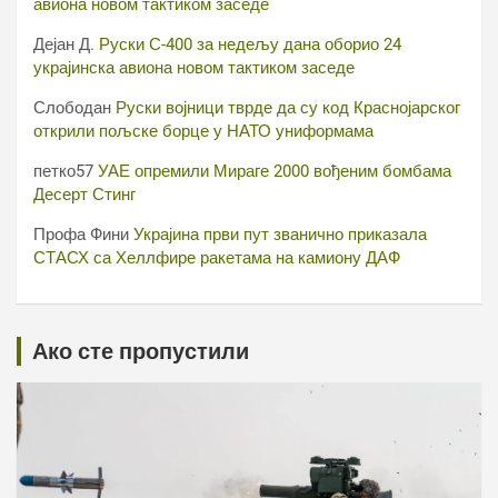
авиона новом тактиком заседе
Дејан Д.
Руски С-400 за недељу дана оборио 24
украјинска авиона новом тактиком заседе
Слободан
Руски војници тврде да су код Краснојарског
открили пољске борце у НАТО униформама
петко57
УАЕ опремили Мираге 2000 вођеним бомбама
Десерт Стинг
Профа Фини
Украјина први пут званично приказала
СТАСХ са Хеллфире ракетама на камиону ДАФ
Ако сте пропустили