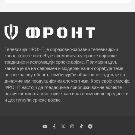
Телевизија ФРОНТ је образовно-забавни телевизијски
канал који се посвећује промовисању српске војничке
традиције и афирмацији српске војске. Примарни циљ
канала је да на савремен и модеран начин обрађује теме
везане за ову област, комбинујући образовне садржаје са
динамичним продукцијским елементима. Кроз своје емисије,
ФРОНТ настоји да гледаоцима приближи важне аспекте
војничког живота и историје, као и да промовише вредности
и достигнућа српске војске.