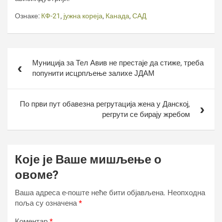
Ознаке:
КФ-21
,
јужна кореја
,
Канада
,
САД
Кретање
Муниција за Тел Авив не престаје да стиже, треба
чланка
попунити исцрпљење залихе ЈДАМ
По први пут обавезна регрутација жена у Данској,
регрути се бирају жребом
Које је Ваше мишљење о
овоме?
Ваша адреса е-поште неће бити објављена.
Неопходна
поља су означена
*
Коментар
*