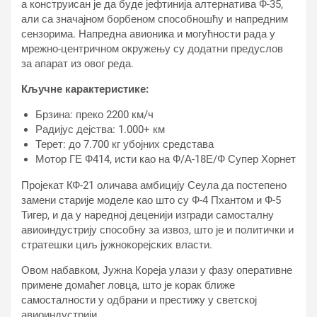
а конструисан је да буде јефтинија алтернатива Ф-35,
али са значајном борбеном способношћу и напредним
сензорима. Напредна авионика и могућности рада у
мрежно-центричном окружењу су додатни предуслов
за апарат из овог реда.
Кључне карактеристике:
Брзина: преко 2200 км/ч
Радијус дејства: 1.000+ км
Терет: до 7.700 кг убојних средстава
Мотор ГЕ Ф414, исти као на Ф/А-18Е/Ф Супер Хорнет
Пројекат КФ-21 оличава амбицију Сеула да постепено
замени старије моделе као што су Ф-4 Пхантом и Ф-5
Тигер, и да у наредној деценији изгради самосталну
авиоиндустрију способну за извоз, што је и политички и
стратешки циљ јужнокорејских власти.
Овом набавком, Јужна Кореја улази у фазу оперативне
примене домаћег ловца, што је корак ближе
самосталности у одбрани и престижу у светској
авиоиндустрији.