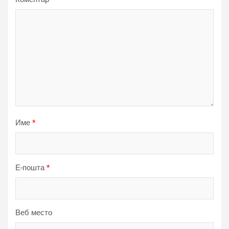
Име
*
Е-пошта
*
Веб место