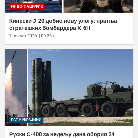
ИНДО-ПАЦИФИК
Кинески Ј-20 добио нову улогу: пратња
стратешких бомбардера Х-6Н
7. август 2026. | 09:25
РАТ У УКРАЈИНИ
Руски С-400 за недељу дана оборио 24