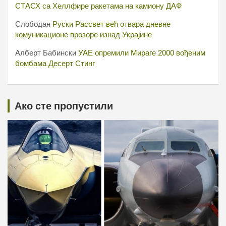
СТАСХ са Хеллфире ракетама на камиону ДАФ
Слободан
Руски Рассвет већ отвара дневне
комуникационе прозоре изнад Украјине
Алберт Бабински
УАЕ опремили Мираге 2000 вођеним
бомбама Десерт Стинг
Ако сте пропустили