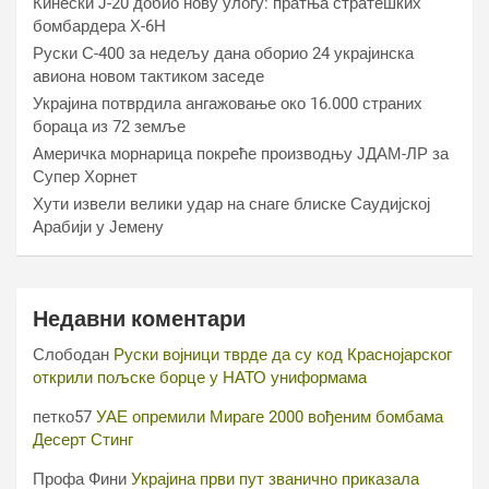
Кинески Ј-20 добио нову улогу: пратња стратешких
бомбардера Х-6Н
Руски С-400 за недељу дана оборио 24 украјинска
авиона новом тактиком заседе
Украјина потврдила ангажовање око 16.000 страних
бораца из 72 земље
Америчка морнарица покреће производњу ЈДАМ-ЛР за
Супер Хорнет
Хути извели велики удар на снаге блиске Саудијској
Арабији у Јемену
Недавни коментари
Слободан
Руски војници тврде да су код Краснојарског
открили пољске борце у НАТО униформама
петко57
УАЕ опремили Мираге 2000 вођеним бомбама
Десерт Стинг
Профа Фини
Украјина први пут званично приказала