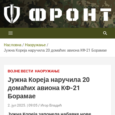
Скип
то
цонтент
Први војни канал у Србији
Телевизија ФРОНТ
Насловна
Наоружање
Јужна Кореја наручила 20 домаћих авиона КФ-21 Борамае
ВОЈНЕ ВЕСТИ
НАОРУЖАЊЕ
Јужна Кореја наручила 20
домаћих авиона КФ-21
Борамае
2. јул 2025. | 09:05
Игор Владић
Јужна Кореја започела набавке нове