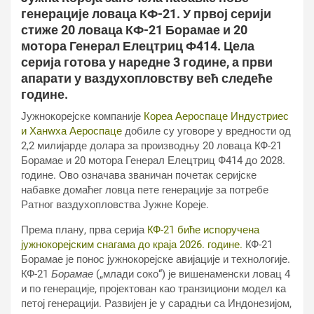
генерације ловаца КФ-21. У првој серији
стиже 20 ловаца КФ-21 Борамае и 20
мотора Генерал Елецтриц Ф414. Цела
серија готова у наредне 3 године, а први
апарати у ваздухопловству већ следеће
године.
Јужнокорејске компаније
Кореа Аероспаце Индустриес
и Ханwха Аероспаце
добиле су уговоре у вредности од
2,2 милијарде долара за производњу 20 ловаца КФ-21
Борамае и 20 мотора Генерал Елецтриц Ф414 до 2028.
године. Ово означава званичан почетак серијске
набавке домаћег ловца пете генерације за потребе
Ратног ваздухопловства Јужне Кореје.
Према плану, прва серија
КФ-21 биће испоручена
јужнокорејским снагама до краја 2026. године.
КФ-21
Борамае је понос јужнокорејске авијације и технологије.
КФ-21
Борамае
(„млади соко“) је вишенаменски ловац 4
и по генерације, пројектован као транзициони модел ка
петој генерацији. Развијен је у сарадњи са Индонезијом,