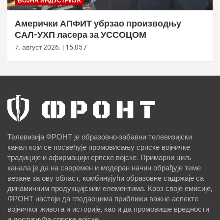
ВОЈНА ИНДУСТРИЈА
Амерички АПФИТ убрзао производњу
САЛ-УХП ласера за УССОЦОМ
7. август 2026. | 15:05
Телевизија ФРОНТ је образовно-забавни телевизијски
канал који се посвећује промовисању српске војничке
традиције и афирмацији српске војске. Примарни циљ
канала је да на савремен и модеран начин обрађује теме
везане за ову област, комбинујући образовне садржаје са
динамичним продукцијским елементима. Кроз своје емисије,
ФРОНТ настоји да гледаоцима приближи важне аспекте
војничког живота и историје, као и да промовише вредности
и достигнућа српске војске.