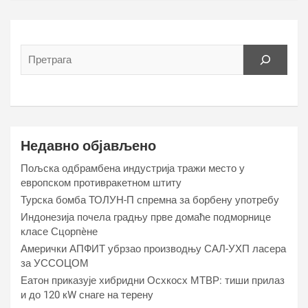
Недавно објављено
Пољска одбрамбена индустрија тражи место у
европском противракетном штиту
Турска бомба ТОЛУН-П спремна за борбену употребу
Индонезија почела градњу прве домаће подморнице
класе Сцорпèне
Амерички АПФИТ убрзао производњу САЛ-УХП ласера
за УССОЦОМ
Еатон приказује хибридни Осхкосх МТВР: тиши прилаз
и до 120 кW снаге на терену