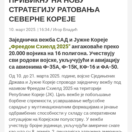
ПРИВИКНУ НА НОВУ
СТРАТЕГИЈУ РАТОВАЊА
СЕВЕРНЕ КОРЕЈЕ
10. март 2025. | 16:34
Игор Владић
Заједничка вежба САД и Јужне Кореје
„Фреедом Схиелд 2025“
ангажоваће преко
20.000 војника на 16 полигона. Учествују
сви родови војске, укључујући и авијацију
са авионима Ф-35А, Ф-15К, КФ-16 и ФА-50.
Од 10. до 21. марта 2025. године, војске Сједињених
Држава и Јужне Кореје спроводе заједничку вежбу под
називом Фреедом Схиелд 2025 на територији
Републике Кореје (ЈК). Циљ вежбе је побољшање
борбене спремности, усавршавање међусобне
сарадње у мултинационалним формацијама и јачање
одбрамбених способности у складу са оперативном
ситуацијом на Корејском полуострву. У вежби
учествују бројне јединице, укључујући америчке снаге
као што су 8. армија, 2. пешадијска здружена америчко-