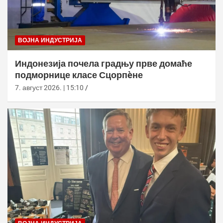
ВОЈНА ИНДУСТРИЈА
Индонезија почела градњу прве домаће
подморнице класе Сцорпèне
7. август 2026. | 15:10