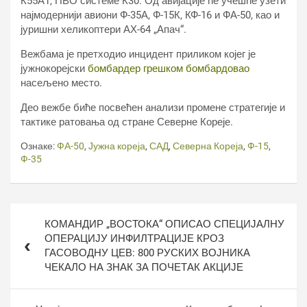
К55А1, ПВО системе К30. Од авијације ће учешће узети
најмодернији авиони Ф-35А, Ф-15К, КФ-16 и ФА-50, као и
јуришни хеликоптери АХ-64 „Апач“.
Вежбама је претходио инцидент приликом којег је
јужнокорејски
бомбардер грешком бомбардовао
насељено место.
Део вежбе биће посвећен анализи промене стратегије и
тактике ратовања од стране Северне Кореје.
Ознаке:
ФА-50
,
Јужна кореја
,
САД
,
Северна Кореја
,
Ф-15
,
Ф-35
Кретање
КОМАНДИР „ВОСТОКА“ ОПИСАО СПЕЦИЈАЛНУ
чланка
ОПЕРАЦИЈУ ИНФИЛТРАЦИЈЕ КРОЗ
ГАСОВОДНУ ЦЕВ: 800 РУСКИХ ВОЈНИКА
ЧЕКАЛО НА ЗНАК ЗА ПОЧЕТАК АКЦИЈЕ