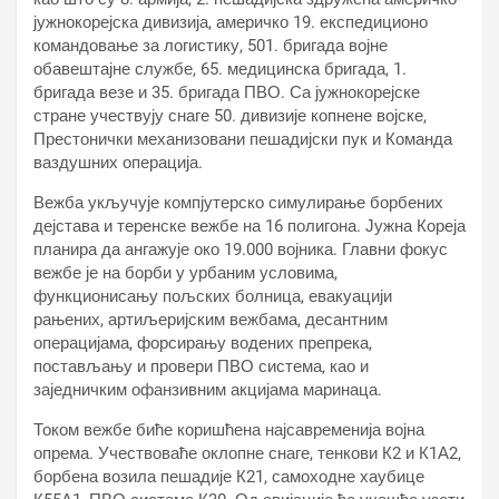
јужнокорејска дивизија, америчко 19. експедиционо
командовање за логистику, 501. бригада војне
обавештајне службе, 65. медицинска бригада, 1.
бригада везе и 35. бригада ПВО. Са јужнокорејске
стране учествују снаге 50. дивизије копнене војске,
Престонички механизовани пешадијски пук и Команда
ваздушних операција.
Вежба укључује компјутерско симулирање борбених
дејстава и теренске вежбе на 16 полигона. Јужна Кореја
планира да ангажује око 19.000 војника. Главни фокус
вежбе је на борби у урбаним условима,
функционисању пољских болница, евакуацији
рањених, артиљеријским вежбама, десантним
операцијама, форсирању водених препрека,
постављању и провери ПВО система, као и
заједничким офанзивним акцијама маринаца.
Током вежбе биће коришћена најсавременија војна
опрема. Учествоваће оклопне снаге, тенкови К2 и К1А2,
борбена возила пешадије К21, самоходне хаубице