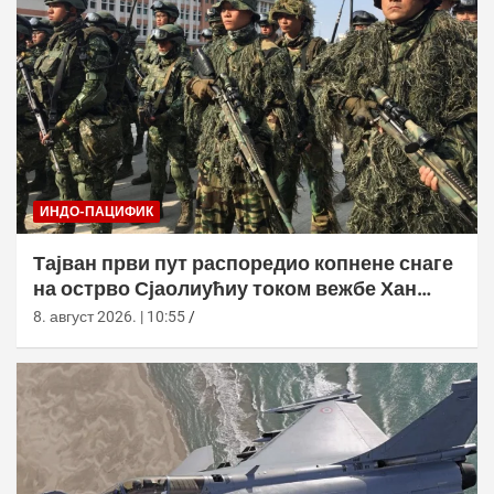
ИНДО-ПАЦИФИК
Тајван први пут распоредио копнене снаге
на острво Сјаолиућиу током вежбе Хан
Куанг 42
8. август 2026. | 10:55