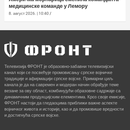
медицинске команде у Лемору
8. август 2026. | 10:40
Телевизија ФРОНТ је образовно-забавни телевизијски
канал који се посвећује промовисању српске војничке
традиције и афирмацији српске војске. Примарни циљ
канала је да на савремен и модеран начин обрађује теме
везане за ову област, комбинујући образовне садржаје са
динамичним продукцијским елементима. Кроз своје емисије,
ФРОНТ настоји да гледаоцима приближи важне аспекте
војничког живота и историје, као и да промовише вредности
и достигнућа српске војске.