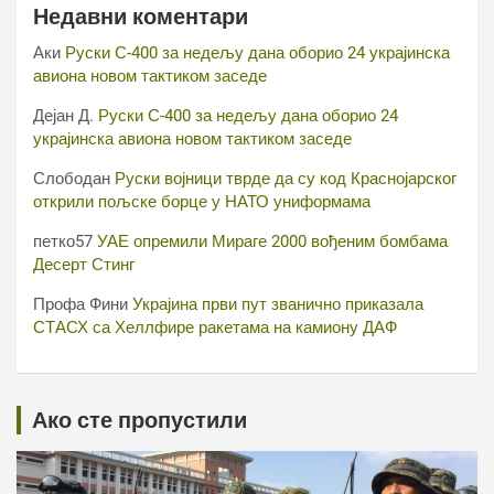
Недавни коментари
Аки
Руски С-400 за недељу дана оборио 24 украјинска
авиона новом тактиком заседе
Дејан Д.
Руски С-400 за недељу дана оборио 24
украјинска авиона новом тактиком заседе
Слободан
Руски војници тврде да су код Краснојарског
открили пољске борце у НАТО униформама
петко57
УАЕ опремили Мираге 2000 вођеним бомбама
Десерт Стинг
Профа Фини
Украјина први пут званично приказала
СТАСХ са Хеллфире ракетама на камиону ДАФ
Ако сте пропустили