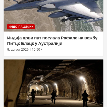
ИНДО-ПАЦИФИК
Индија први пут послала Рафале на вежбу
Питцх Блацк у Аустралији
8. август 2026. | 10:50