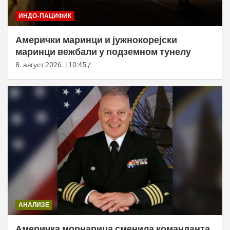
ИНДО-ПАЦИФИК
Амерички маринци и јужнокорејски
маринци вежбали у подземном тунелу
8. август 2026. | 10:45
АНАЛИЗЕ
Америчка морнарица сменила команданта