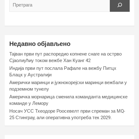
г
а
Недавно објављено
Тајван први пут распоредио копнене снаге на острво
Сјаолиућиу током вежбе Хан Куанг 42
Индија први пут послала Рафале на вежбу Питцх
Блацк у Аустралији
Амерички маринци и јужнокорејски маринци вежбали у
подземном тунелу
Америчка морнарица сменила команданта медицинске
команде у Лемору
Носач УСС Тхеодоре Роосевелт први спреман за МQ-
25 Стинграy, али оперативна употреба тек 2029.