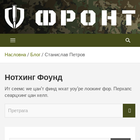
Скип
то
цонтент
Први војни канал у Србији
Телевизија ФРОНТ
Насловна
Блог
Станислав Петров
Нотхинг Фоунд
Ит сеемс wе цан’т финд wхат yоу’ре лоокинг фор. Перхапс
сеарцхинг цан хелп.
П
р
е
т
р
а