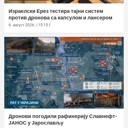
Израелски Ерез тестира тајни систем
против дронова са капсулом и лансером
6. август 2026. | 15:15
РАТ У УКРАЈИНИ
Дронови погодили рафинерију Славнефт-
ЈАНОС у Јарослављу