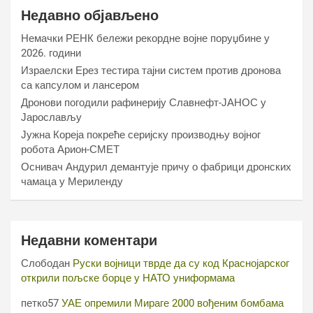
Недавно објављено
Немачки РЕНК бележи рекордне војне поруџбине у
2026. години
Израелски Ерез тестира тајни систем против дронова
са капсулом и лансером
Дронови погодили рафинерију Славнефт-ЈАНОС у
Јарослављу
Јужна Кореја покреће серијску производњу војног
робота Арион-СМЕТ
Оснивач Андурил демантује причу о фабрици дронских
чамаца у Мериленду
Недавни коментари
Слободан
Руски војници тврде да су код Краснојарског
открили пољске борце у НАТО униформама
петко57
УАЕ опремили Мираге 2000 вођеним бомбама