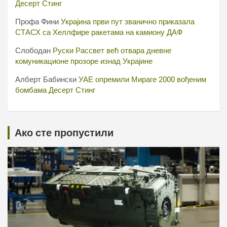
Десерт Стинг
Профа Фини
Украјина први пут званично приказала
СТАСХ са Хеллфире ракетама на камиону ДАФ
Слободан
Руски Рассвет већ отвара дневне
комуникационе прозоре изнад Украјине
Алберт Бабински
УАЕ опремили Мираге 2000 вођеним
бомбама Десерт Стинг
Ако сте пропустили