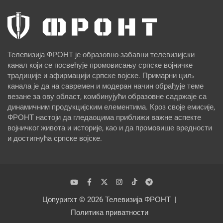
Телевизија ФРОНТ је образовно-забавни телевизијски
канал који се посвећује промовисању српске војничке
традиције и афирмацији српске војске. Примарни циљ
канала је да на савремен и модеран начин обрађује теме
везане за ову област, комбинујући образовне садржаје са
динамичним продукцијским елементима. Кроз своје емисије,
ФРОНТ настоји да гледаоцима приближи важне аспекте
војничког живота и историје, као и да промовише вредности
и достигнућа српске војске.
Цопyригхт © 2026
Телевизија ФРОНТ
Политика приватности