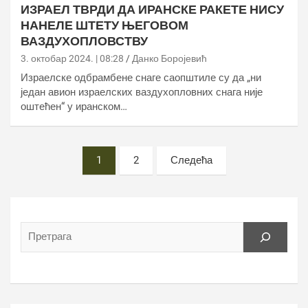
ИЗРАЕЛ ТВРДИ ДА ИРАНСКЕ РАКЕТЕ НИСУ
НАНЕЛЕ ШТЕТУ ЊЕГОВОМ
ВАЗДУХОПЛОВСТВУ
3. октобар 2024. | 08:28
Данко Боројевић
Израелске одбрамбене снаге саопштиле су да „ни
један авион израелских ваздухопловних снага није
оштећен“ у иранском…
Постс
1
2
Следећа
пагинатион