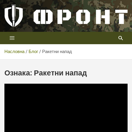
Скип
то
цонтент
Први војни канал у Србији
Телевизија ФРОНТ
Насловна
Блог
Ракетни напад
Ознака:
Ракетни напад