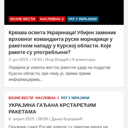
ВОЈНЕ ВЕСТИ
НАСЛОВНА-2
РАТ У УКРАЈИНИ
Крвава освета Украјинаца! Убијен заменик
врховног команданта руске морнарице у
ракетном нападу у Курској области. Које
ракете су употребљене?
3. јул 2025. | 14:30
Игор Владић
8 коментара
Украјина је извела жесток ракетни удар на подручје
Курске области, при чему је, према првим
информацијама,…
ВОЈНЕ ВЕСТИ
НАСЛОВНА-1
РАТ У УКРАЈИНИ
УКРАЈИНА ГАЂАНА КРСТАРЕЋИМ
РАКЕТАМА
6. април 2025. | 08:09
Данко Боројевић
Оружане снаге Русије извеле су ракетни напад на