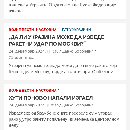
циљеве у Украјини. Оружане снаге Руске Федерације
извеле…
ВОЈНЕ ВЕСТИ
НАСЛОВНА-1
РАТ У УКРАЈИНИ
„ДА ЛИ УКРАЈИНА МОЖЕ ДА ИЗВЕДЕ
РАКЕТНИ УДАР ПО МОСКВИ?“
24. децембар 2024. | 11:30
Данко Боројевић
25 коментара
Украјина уз помоћ Запада може да развије ракете које
би погодиле Москву, тврде аналитичари. С обзиром…
ВОЈНЕ ВЕСТИ
НАСЛОВНА-1
ХУТИ ПОНОВО НАПАЛИ ИЗРАЕЛ
24. децембар 2024. | 08:35
Данко Боројевић
Израелске одбрамбене снаге пресреле су у уторак
рано ујутро ракету испаљену из Јемена ка централном
делу…