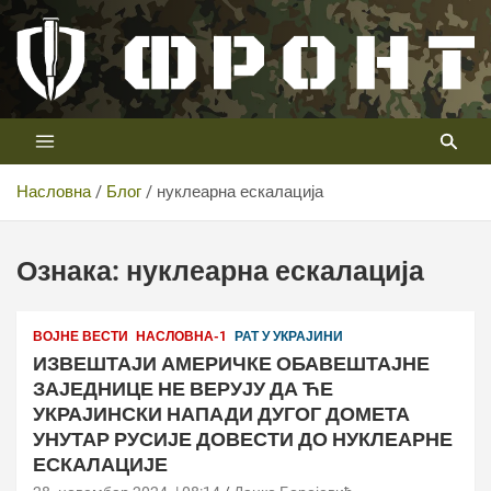
Скип
то
цонтент
Први војни канал у Србији
Телевизија ФРОНТ
Насловна
Блог
нуклеарна ескалација
Ознака:
нуклеарна ескалација
ВОЈНЕ ВЕСТИ
НАСЛОВНА-1
РАТ У УКРАЈИНИ
ИЗВЕШТАЈИ АМЕРИЧКЕ ОБАВЕШТАЈНЕ
ЗАЈЕДНИЦЕ НЕ ВЕРУЈУ ДА ЋЕ
УКРАЈИНСКИ НАПАДИ ДУГОГ ДОМЕТА
УНУТАР РУСИЈЕ ДОВЕСТИ ДО НУКЛЕАРНЕ
ЕСКАЛАЦИЈЕ