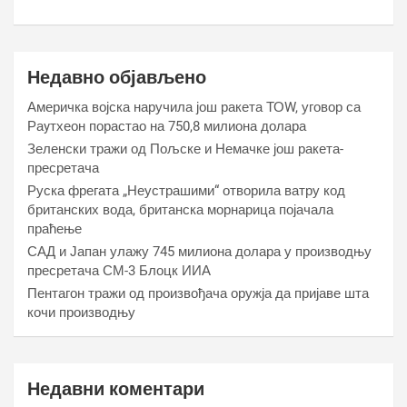
Недавно објављено
Америчка војска наручила још ракета ТОW, уговор са
Раyтхеон порастао на 750,8 милиона долара
Зеленски тражи од Пољске и Немачке још ракета-
пресретача
Руска фрегата „Неустрашими“ отворила ватру код
британских вода, британска морнарица појачала
праћење
САД и Јапан улажу 745 милиона долара у производњу
пресретача СМ-3 Блоцк ИИА
Пентагон тражи од произвођача оружја да пријаве шта
кочи производњу
Недавни коментари