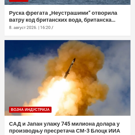
Руска фрегата „Неустрашими“ отворила
ватру код британских вода, британска
морнарица појачала праћење
8. август 2026. | 16:20
ВОЈНА ИНДУСТРИЈА
САД и Јапан улажу 745 милиона долара у
производњу пресретача СМ-3 Блоцк ИИА