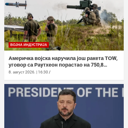
ВОЈНА ИНДУСТРИЈА
Америчка војска наручила још ракета ТОW,
уговор са Раyтхеон порастао на 750,8
милиона долара
8. август 2026. | 16:30