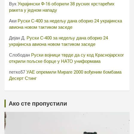
Вук
Украјински Ф-16 оборили 38 руских крстарећих
ракета у једном нападу
Аки
Руски С-400 за недељу дана оборио 24 украјинска
авиона новом тактиком заседе
Дејан Д.
Руски С-400 за недељу дана оборио 24
украјинска авиона новом тактиком заседе
Слободан
Руски војници тврде да су код Краснојарског
открили пољске борце у НАТО униформама
петко57
УАЕ опремили Мираге 2000 вођеним бомбама
Десерт Стинг
Ако сте пропустили