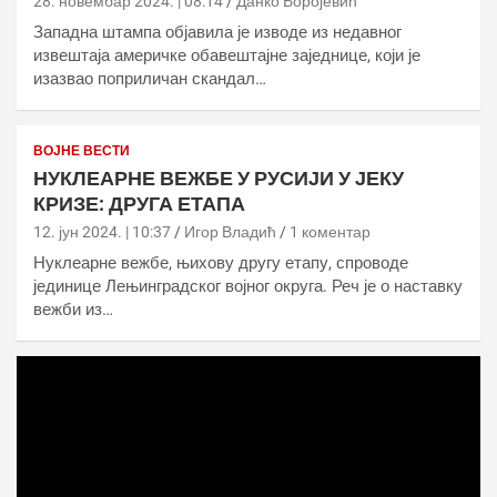
28. новембар 2024. | 08:14
Данко Боројевић
Западна штампа објавила је изводе из недавног
извештаја америчке обавештајне заједнице, који је
изазвао поприличан скандал…
ВОЈНЕ ВЕСТИ
НУКЛЕАРНЕ ВЕЖБЕ У РУСИЈИ У ЈЕКУ
КРИЗЕ: ДРУГА ЕТАПА
12. јун 2024. | 10:37
Игор Владић
1 коментар
Нуклеарне вежбе, њихову другу етапу, спроводе
јединице Лењинградског војног округа. Реч је о наставку
вежби из…