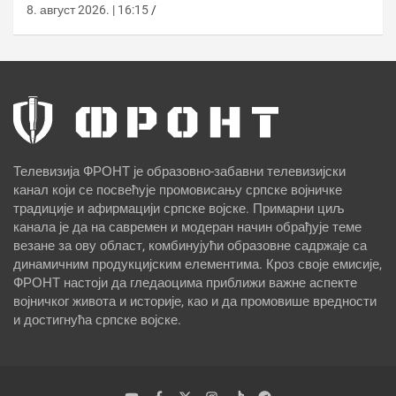
8. август 2026. | 16:15
Телевизија ФРОНТ је образовно-забавни телевизијски
канал који се посвећује промовисању српске војничке
традиције и афирмацији српске војске. Примарни циљ
канала је да на савремен и модеран начин обрађује теме
везане за ову област, комбинујући образовне садржаје са
динамичним продукцијским елементима. Кроз своје емисије,
ФРОНТ настоји да гледаоцима приближи важне аспекте
војничког живота и историје, као и да промовише вредности
и достигнућа српске војске.