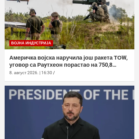
ВОЈНА ИНДУСТРИЈА
Америчка војска наручила још ракета ТОW,
уговор са Раyтхеон порастао на 750,8
милиона долара
8. август 2026. | 16:30