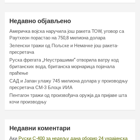
Недавно објављено
Америчка војска наручила још ракета ТОW, уговор са
Раyтхеон порастао на 750,8 милиона долара
Зеленски тражи од Пољске и Немачке још ракета-
пресретача
Руска фрегата „Неустрашими“ отворила ватру код
британских вода, британска морнарица појачала
праћење
САД и Јапан улажу 745 милиона долара у производњу
пресретача СМ-3 Блоцк ИИА
Пентагон тражи од произвођача оружја да пријаве шта
кочи производњу
Недавни коментари
Аки
Руски С-400 за недељу дана оборио 24 украјинска