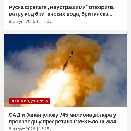
Руска фрегата „Неустрашими“ отворила
ватру код британских вода, британска
морнарица појачала праћење
8. август 2026. | 16:20
ВОЈНА ИНДУСТРИЈА
САД и Јапан улажу 745 милиона долара у
производњу пресретача СМ-3 Блоцк ИИА
8. август 2026. | 16:15