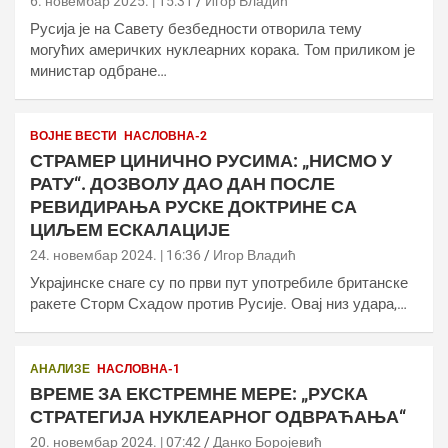
6. новембар 2025. | 15:31
Игор Владић
Русија је на Савету безбедности отворила тему
могућих америчких нуклеарних корака. Том приликом је
министар одбране…
ВОЈНЕ ВЕСТИ
НАСЛОВНА-2
СТРАМЕР ЦИНИЧНО РУСИМА: „НИСМО У
РАТУ“. ДОЗВОЛУ ДАО ДАН ПОСЛЕ
РЕВИДИРАЊА РУСКЕ ДОКТРИНЕ СА
ЦИЉЕМ ЕСКАЛАЦИЈЕ
24. новембар 2024. | 16:36
Игор Владић
Украјинске снаге су по први пут употребиле британске
ракете Сторм Схадоw против Русије. Овај низ удара,…
АНАЛИЗЕ
НАСЛОВНА-1
ВРЕМЕ ЗА ЕКСТРЕМНЕ МЕРЕ: „РУСКА
СТРАТЕГИЈА НУКЛЕАРНОГ ОДВРАЋАЊА“
20. новембар 2024. | 07:42
Данко Боројевић