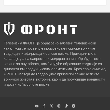
Телевизија ФРОНТ је образовно-забавни телевизијски
канал који се посвећује промовисању српске војничке
традиције и афирмацији српске војске. Примарни циљ
канала је да на савремен и модеран начин обрађује теме
везане за ову област, комбинујући образовне садржаје са
динамичним продукцијским елементима. Кроз своје емисије,
ФРОНТ настоји да гледаоцима приближи важне аспекте
војничког живота и историје, као и да промовише вредности
и достигнућа српске војске.