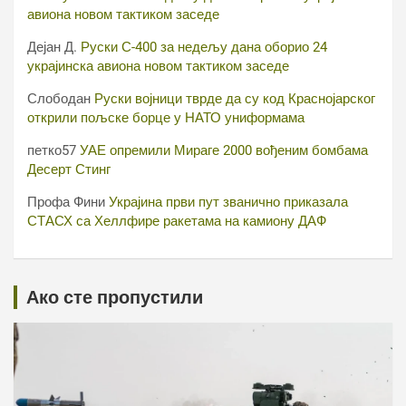
авиона новом тактиком заседе
Дејан Д.
Руски С-400 за недељу дана оборио 24
украјинска авиона новом тактиком заседе
Слободан
Руски војници тврде да су код Краснојарског
открили пољске борце у НАТО униформама
петко57
УАЕ опремили Мираге 2000 вођеним бомбама
Десерт Стинг
Профа Фини
Украјина први пут званично приказала
СТАСХ са Хеллфире ракетама на камиону ДАФ
Ако сте пропустили