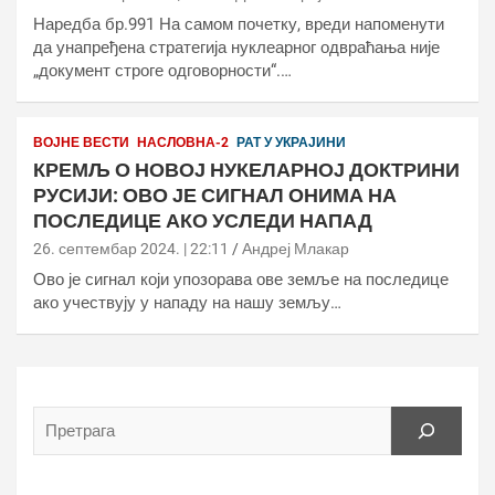
Наредба бр.991 На самом почетку, вреди напоменути
да унапређена стратегија нуклеарног одвраћања није
„документ строге одговорности“.…
ВОЈНЕ ВЕСТИ
НАСЛОВНА-2
РАТ У УКРАЈИНИ
КРЕМЉ О НОВОЈ НУКЕЛАРНОЈ ДОКТРИНИ
РУСИЈИ: ОВО ЈЕ СИГНАЛ ОНИМА НА
ПОСЛЕДИЦЕ АКО УСЛЕДИ НАПАД
26. септембар 2024. | 22:11
Андреј Млакар
Ово је сигнал који упозорава ове земље на последице
ако учествују у нападу на нашу земљу…