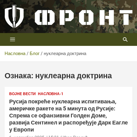
Скип
то
цонтент
Први војни канал у Србији
Телевизија ФРОНТ
Насловна
Блог
нуклеарна доктрина
Ознака:
нуклеарна доктрина
ВОЈНЕ ВЕСТИ
НАСЛОВНА-1
Русија покреће нуклеарна испитивања,
америчке ракете на 5 минута од Русије:
Спрема се офанзивни Голден Доме,
развија Сентинел и распоређује Дарк Еагле
у Европи