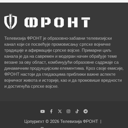
Телевизија ФРОНТ је образовно-забавни телевизијски
канал који се посвећује промовисању српске војничке
традиције и афирмацији српске војске. Примарни циљ
канала је да на савремен и модеран начин обрађује теме
везане за ову област, комбинујући образовне садржаје са
динамичним продукцијским елементима. Кроз своје емисије,
ФРОНТ настоји да гледаоцима приближи важне аспекте
војничког живота и историје, као и да промовише вредности
и достигнућа српске војске.
Цопyригхт © 2026
Телевизија ФРОНТ