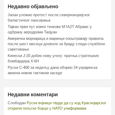
Недавно објављено
Јапан уложио протест после севернокорејског
балистичког лансирања
Тајван први пут извео тенкове М1А2Т Абрамс у
одбрану аеродрома Таојуан
Америчка морнарица и маринци пооштравају правила:
после шест месеци дозволе за браду следи службено
саветовање
Кинески Ј-20 добио нову улогу: пратња стратешких
бомбардера Х-6Н
Руски С-400 за недељу дана оборио 24 украјинска
авиона новом тактиком заседе
Недавни коментари
Слободан
Руски војници тврде да су код Краснојарског
открили пољске борце у НАТО униформама