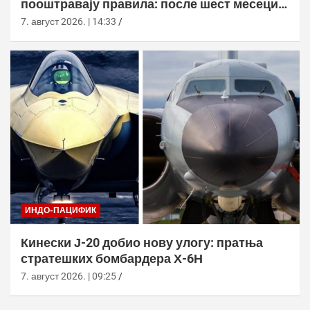
пооштравају правила: после шест месеци
дозволе за браду следи службено
7. август 2026. | 14:33
саветовање
ИНДО-ПАЦИФИК
Кинески Ј-20 добио нову улогу: пратња
стратешких бомбардера Х-6Н
7. август 2026. | 09:25