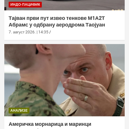
ИНДО-ПАЦИФИК
Тајван први пут извео тенкове М1А2Т
Абрамс у одбрану аеродрома Таојуан
7. август 2026. | 14:35
АНАЛИЗЕ
Америчка морнарица и маринци