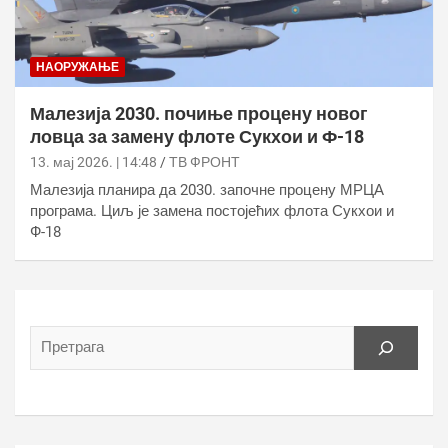
НАОРУЖАЊЕ
Малезија 2030. почиње процену новог
ловца за замену флоте Сукхои и Ф-18
13. мај 2026. | 14:48
ТВ ФРОНТ
Малезија планира да 2030. започне процену МРЦА
програма. Циљ је замена постојећих флота Сукхои и
Ф-18