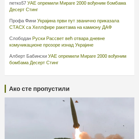
петко57
УАЕ опремили Мираге 2000 вођеним бомбама
Десерт Стинг
Профа Фини
Украјина први пут званично приказала
СТАСХ са Хеллфире ракетама на камиону ДАФ
Слободан
Руски Рассвет већ отвара дневне
комуникационе прозоре изнад Украјине
Алберт Бабински
УАЕ опремили Мираге 2000 вођеним
бомбама Десерт Стинг
Ако сте пропустили