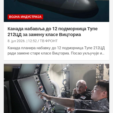
ВОЈНА ИНДУСТРИЈА
Канада набавља до 12 подморница Тyпе
212ЦД за замену класе Вицториа
8. јул 2026. | 12:52
ТВ ФРОНТ
Канада планира набавку до 12 подморница Тyпе 212ЦД
ради замене старе класе Вицториа. Посао укључује и…