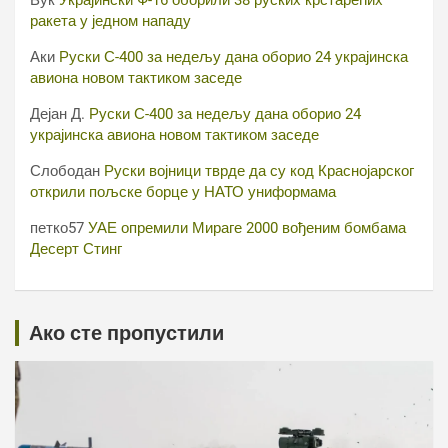
Вук
Украјински Ф-16 оборили 38 руских крстарећих
ракета у једном нападу
Аки
Руски С-400 за недељу дана оборио 24 украјинска
авиона новом тактиком заседе
Дејан Д.
Руски С-400 за недељу дана оборио 24
украјинска авиона новом тактиком заседе
Слободан
Руски војници тврде да су код Краснојарског
открили пољске борце у НАТО униформама
петко57
УАЕ опремили Мираге 2000 вођеним бомбама
Десерт Стинг
Ако сте пропустили