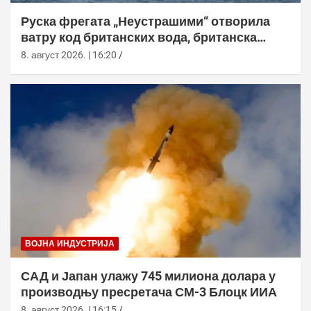
Руска фрегата „Неустрашими“ отворила
ватру код британских вода, британска
морнарица појачала праћење
8. август 2026. | 16:20
ВОЈНА ИНДУСТРИЈА
САД и Јапан улажу 745 милиона долара у
производњу пресретача СМ-3 Блоцк ИИА
8. август 2026. | 16:15