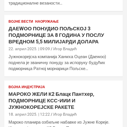
традиционалне везаности…
ВОЈНЕ ВЕСТИ
НАОРУЖАЊЕ
ДАЕWОО ПОНУДИО ПОЉСКОЈ 3
ПОДМОРНИЦЕ ЗА 8 ГОДИНА У ПОСЛУ
ВРЕДНОМ 5,5 МИЛИЈАРДИ ДОЛАРА
22. април 2025. | 09:09
Игор Владић
Јужнокорејска компанија Ханwха Оцеан (Даеwоо)
поднела је званичну понуду за испоруку будућих
подморница Ратној морнарици Пољске…
ВОЈНА ИНДУСТРИЈА
МАРОКО ЖЕЛИ К2 Блацк Пантхер,
ПОДМОРНИЦЕ КСС-ИИИ И
ЈУЖНОКОРЕЈСКЕ РАКЕТЕ
18. април 2025. | 12:22
Игор Владић
Мароко планира озбиљне набавке из Јужне Кореје.