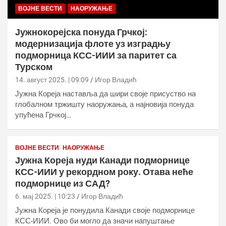
ВОЈНЕ ВЕСТИ
НАОРУЖАЊЕ
Јужнокорејска понуда Грчкој:
модернизација флоте уз изградњу
подморница КСС-ИИИ за паритет са
Турском
14. август 2025. | 09:09
Игор Владић
Јужна Кореја наставља да шири своје присуство на
глобалном тржишту наоружања, а најновија понуда
упућена Грчкој…
ВОЈНЕ ВЕСТИ
НАОРУЖАЊЕ
Јужна Кореја нуди Канади подморнице
КСС-ИИИ у рекордном року. Отава неће
подморнице из САД?
6. мај 2025. | 10:23
Игор Владић
Јужна Кореја је понудила Канади своје подморнице
КСС-ИИИ. Ово би могло да значи напуштање