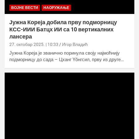
ВОЈНЕ ВЕСТИ
НАОРУЖАЊЕ
Јужна Кореја добила прву подморницу
КСС-ИИИ Батцх ИИ са 10 вертикалних
лансера
27. октобар 2025. | 10:33
Игор Владић
Јужна Кореја је званично поринула своју најмоћнију
подморницу до сада – Цханг Yŏнгсил, прву из друге…