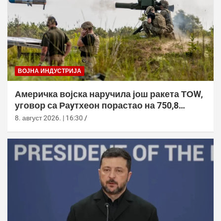
ВОЈНА ИНДУСТРИЈА
Америчка војска наручила још ракета ТОW,
уговор са Раyтхеон порастао на 750,8
милиона долара
8. август 2026. | 16:30