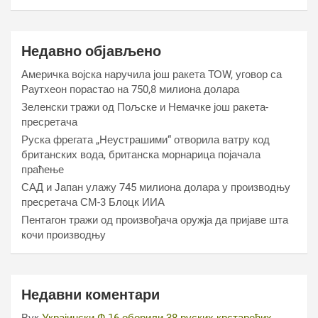
Недавно објављено
Америчка војска наручила још ракета ТОW, уговор са
Раyтхеон порастао на 750,8 милиона долара
Зеленски тражи од Пољске и Немачке још ракета-
пресретача
Руска фрегата „Неустрашими“ отворила ватру код
британских вода, британска морнарица појачала
праћење
САД и Јапан улажу 745 милиона долара у производњу
пресретача СМ-3 Блоцк ИИА
Пентагон тражи од произвођача оружја да пријаве шта
кочи производњу
Недавни коментари