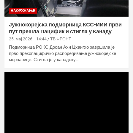
НАОРУЖАЊЕ
Јужнокорејска подморница КСС-ИИИ први
пут прешла Пацифик и стигла у Канаду
25. мај 2026. | 14:44
ТВ ФРОНТ
Подморница РОКС Досан Ахн Цхангхо завршила је
прво прекопацифичко распоређивање јужнокорејске
морнарице. Стигла је у канадску…