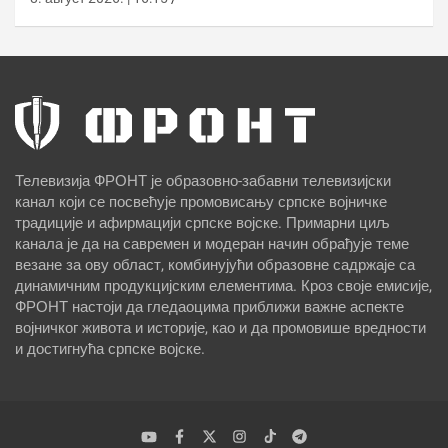
Телевизија ФРОНТ је образовно-забавни телевизијски
канал који се посвећује промовисању српске војничке
традиције и афирмацији српске војске. Примарни циљ
канала је да на савремен и модеран начин обрађује теме
везане за ову област, комбинујући образовне садржаје са
динамичним продукцијским елементима. Кроз своје емисије,
ФРОНТ настоји да гледаоцима приближи важне аспекте
војничког живота и историје, као и да промовише вредности
и достигнућа српске војске.