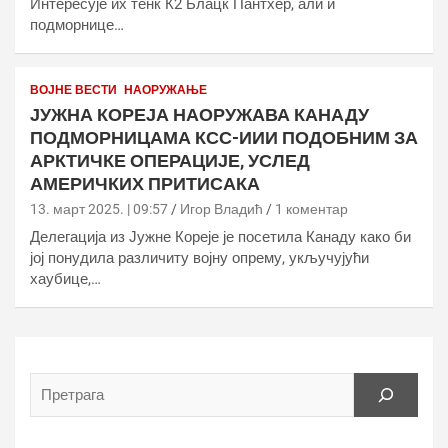
Интересује их тенк К2 Блацк Пантхер, али и
подморнице…
ВОЈНЕ ВЕСТИ
НАОРУЖАЊЕ
ЈУЖНА КОРЕЈА НАОРУЖАВА КАНАДУ
ПОДМОРНИЦАМА КСС-ИИИ ПОДОБНИМ ЗА
АРКТИЧКЕ ОПЕРАЦИЈЕ, УСЛЕД
АМЕРИЧКИХ ПРИТИСАКА
13. март 2025. | 09:57
Игор Владић
1 коментар
Делегација из Јужне Кореје је посетила Канаду како би
јој понудила различиту војну опрему, укључујући
хаубице,…