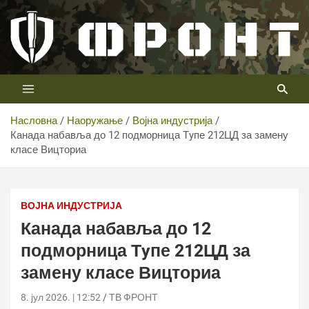
Скип
то
цонтент
Први војни канал у Србији
Телевизија ФРОНТ
Насловна
Наоружање
Војна индустрија
Канада набавља до 12 подморница Тyпе 212ЦД за замену
класе Вицториа
ВОЈНА ИНДУСТРИЈА
Канада набавља до 12
подморница Тyпе 212ЦД за
замену класе Вицториа
8. јул 2026. | 12:52
ТВ ФРОНТ