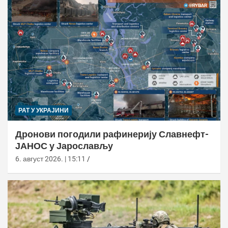
РАТ У УКРАЈИНИ
Дронови погодили рафинерију Славнефт-
ЈАНОС у Јарослављу
6. август 2026. | 15:11