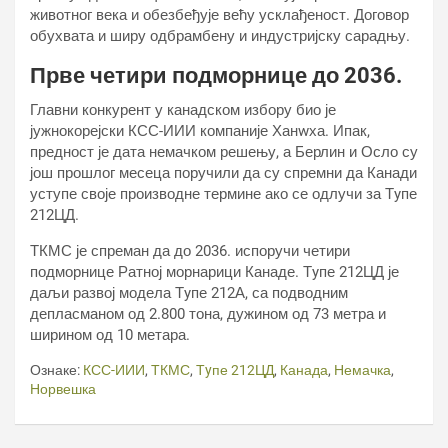
животног века и обезбеђује већу усклађеност. Договор
обухвата и ширу одбрамбену и индустријску сарадњу.
Прве четири подморнице до 2036.
Главни конкурент у канадском избору био је
јужнокорејски КСС-ИИИ компаније Ханwха. Ипак,
предност је дата немачком решењу, а Берлин и Осло су
још прошлог месеца поручили да су спремни да Канади
уступе своје производне термине ако се одлучи за Тyпе
212ЦД.
ТКМС је спреман да до 2036. испоручи четири
подморнице Ратној морнарици Канаде. Тyпе 212ЦД је
даљи развој модела Тyпе 212А, са подводним
депласманом од 2.800 тона, дужином од 73 метра и
ширином од 10 метара.
Ознаке:
КСС-ИИИ
,
ТКМС
,
Тyпе 212ЦД
,
Канада
,
Немачка
,
Норвешка