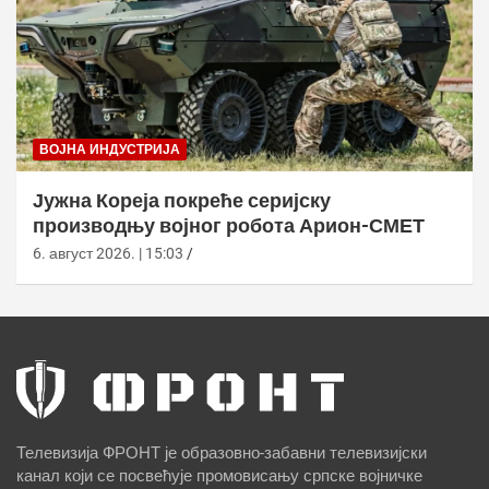
ВОЈНА ИНДУСТРИЈА
Јужна Кореја покреће серијску
производњу војног робота Арион-СМЕТ
6. август 2026. | 15:03
Телевизија ФРОНТ је образовно-забавни телевизијски
канал који се посвећује промовисању српске војничке