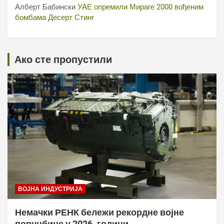
Алберт Бабински
УАЕ опремили Мираге 2000 вођеним
бомбама Десерт Стинг
Ако сте пропустили
ВОЈНА ИНДУСТРИЈА
Немачки РЕНК бележи рекордне војне
поруџбине у 2026. години