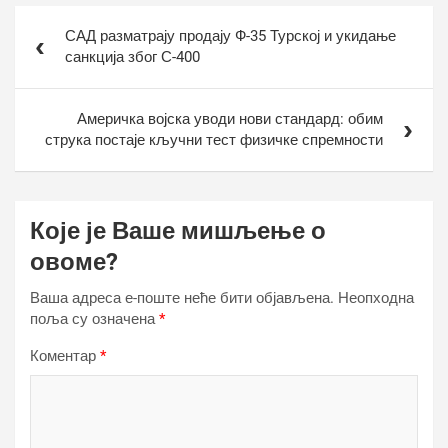
Кретање
САД разматрају продају Ф-35 Турској и укидање
чланка
санкција због С-400
Америчка војска уводи нови стандард: обим
струка постаје кључни тест физичке спремности
Које је Ваше мишљење о
овоме?
Ваша адреса е-поште неће бити објављена.
Неопходна
поља су означена
*
Коментар
*