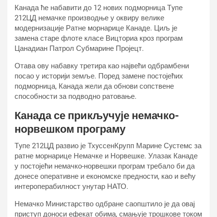
Канада ће набавити до 12 нових подморница Тyпе
212ЦД немачке производње у оквиру велике
модернизације Ратне морнарице Канаде. Циљ је
замена старе флоте класе Вицториа кроз програм
Цанадиан Патрол Субмарине Пројецт.
Отава ову набавку третира као највећи одбрамбени
посао у историји земље. Поред замене постојећих
подморница, Канада жели да обнови сопствене
способности за подводно ратовање.
Канада се прикључује немачко-
норвешком програму
Тyпе 212ЦД развио је ТхyссенКрупп Марине Сyстемс за
ратне морнарице Немачке и Норвешке. Улазак Канаде
у постојећи немачко-норвешки програм требало би да
донесе оперативне и економске предности, као и већу
интероперабилност унутар НАТО.
Немачко Министарство одбране саопштило је да овај
приступ доноси ефекат обима, смањује трошкове током