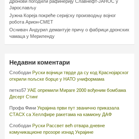
Дронови погодили рафинерију Славнефт-ЈАНОС у
Јарослављу
Јужна Кореја покреће серијску производњу војног
робота Арион-СМЕТ
Оснивач Андурил демантује причу о фабрици дронских
чамаца у Мериленду
Недавни коментари
Слободан
Руски војници тврде да су код Краснојарског
открили пољске борце у НАТО униформама
петко57
УАЕ опремили Мираге 2000 вођеним бомбама
Десерт Стинг
Профа Фини
Украјина први пут званично приказала
СТАСХ са Хеллфире ракетама на камиону ДАФ
Слободан
Руски Рассвет већ отвара дневне
комуникационе прозоре изнад Украјине