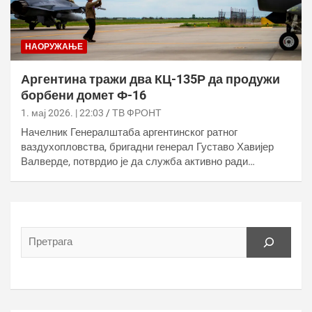
НАОРУЖАЊЕ
Аргентина тражи два КЦ-135Р да продужи
борбени домет Ф-16
1. мај 2026. | 22:03
ТВ ФРОНТ
Начелник Генералштаба аргентинског ратног
ваздухопловства, бригадни генерал Густаво Хавијер
Валверде, потврдио је да служба активно ради…