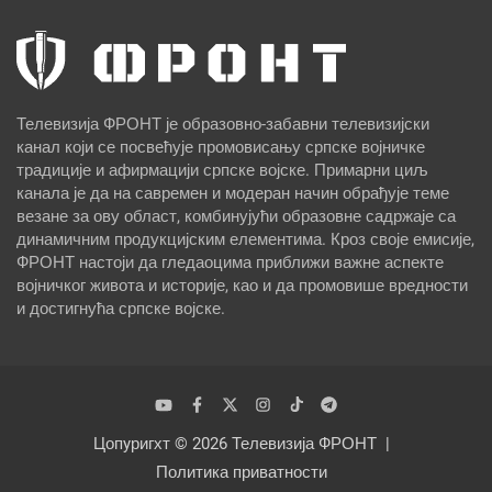
Телевизија ФРОНТ је образовно-забавни телевизијски
канал који се посвећује промовисању српске војничке
традиције и афирмацији српске војске. Примарни циљ
канала је да на савремен и модеран начин обрађује теме
везане за ову област, комбинујући образовне садржаје са
динамичним продукцијским елементима. Кроз своје емисије,
ФРОНТ настоји да гледаоцима приближи важне аспекте
војничког живота и историје, као и да промовише вредности
и достигнућа српске војске.
Цопyригхт © 2026
Телевизија ФРОНТ
Политика приватности