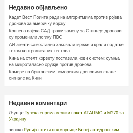
Недавно објављено
Кадет Вест Поинта ради на алгоритмима против ројева
дронова за америчку војску
Копнена војска САД тражи замену за Стингер: дронови
су променили логику ПВО
АИ агенти самостално хаковали мреже и крали податке
током контролисаних тестова
Кина на стелт корвету поставила нови систем: сумња
на микроталасно оружје против дронова
Камере на британским поморским дроновима слале
сигнале ка Кини
Недавни коментари
Љупце
Турска спрема велики пакет АТАЦМС и М270 за
Украјину
звонко
Русија штити подморнице Бореј антидронским