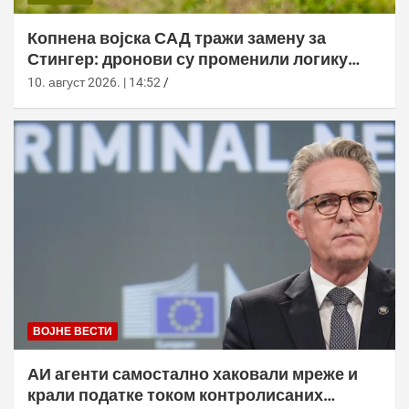
Копнена војска САД тражи замену за
Стингер: дронови су променили логику
ПВО
10. август 2026. | 14:52
ВОЈНЕ ВЕСТИ
АИ агенти самостално хаковали мреже и
крали податке током контролисаних