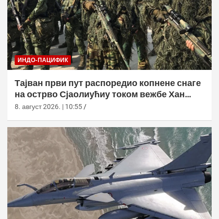
ИНДО-ПАЦИФИК
Тајван први пут распоредио копнене снаге
на острво Сјаолиућиу током вежбе Хан
Куанг 42
8. август 2026. | 10:55