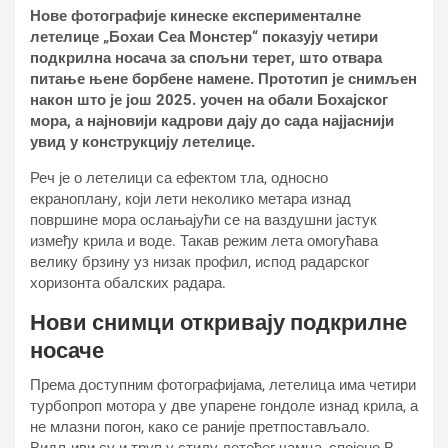
Нове фотографије кинеске експерименталне
летелице „Бохаи Сеа Монстер“ показују четири
подкрилна носача за спољни терет, што отвара
питање њене борбене намене. Прототип је снимљен
након што је још 2025. уочен на обали Бохајског
мора, а најновији кадрови дају до сада најјаснији
увид у конструкцију летелице.
Реч је о летелици са ефектом тла, односно
екраноплану, који лети неколико метара изнад
површине мора ослањајући се на ваздушни јастук
између крила и воде. Такав режим лета омогућава
велику брзину уз низак профил, испод радарског
хоризонта обалских радара.
Нови снимци откривају подкрилне
носаче
Према доступним фотографијама, летелица има четири
турбопроп мотора у две упарене гондоле изнад крила, а
не млазни погон, како се раније претпостављало.