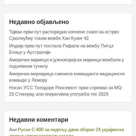
Недавно објављено
Тајван први пут распоредио копнене снаге на острво
Сјаолиућиу током вежбе Хан Куанг 42
Индија први пут послала Рафале на вежбу Питцх
Блацк у Аустралији
Амерички маринци и јужнокорејски маринци вежбали у
подземном тунелу
Америчка морнарица сменила команданта медицинске
команде у Лемору
Носач УСС Тхеодоре Роосевелт први спреман за МQ-
25 Стинграy, али оперативна употреба тек 2029.
Недавни коментари
Аки
Руски С-400 за недељу дана оборио 24 украјинска
авиона новом тактиком заседе