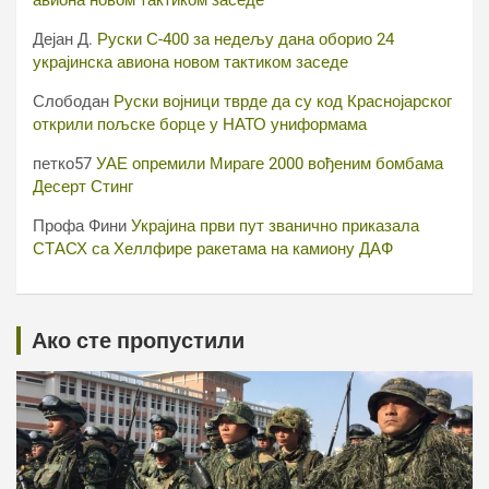
Дејан Д.
Руски С-400 за недељу дана оборио 24
украјинска авиона новом тактиком заседе
Слободан
Руски војници тврде да су код Краснојарског
открили пољске борце у НАТО униформама
петко57
УАЕ опремили Мираге 2000 вођеним бомбама
Десерт Стинг
Профа Фини
Украјина први пут званично приказала
СТАСХ са Хеллфире ракетама на камиону ДАФ
Ако сте пропустили