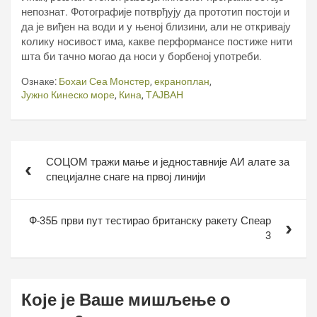
непознат. Фотографије потврђују да прототип постоји и
да је виђен на води и у њеној близини, али не откривају
колику носивост има, какве перформансе постиже нити
шта би тачно могао да носи у борбеној употреби.
Ознаке:
Бохаи Сеа Монстер
,
екраноплан
,
Јужно Кинеско море
,
Кина
,
ТАЈВАН
Кретање
СОЦОМ тражи мање и једноставније АИ алате за
чланка
специјалне снаге на првој линији
Ф-35Б први пут тестирао британску ракету Спеар
3
Које је Ваше мишљење о