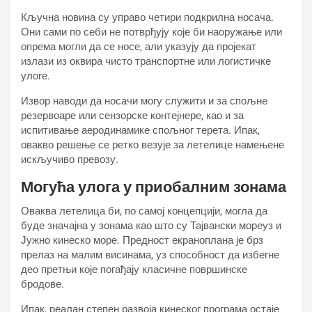
Кључна новина су управо четири подкрилна носача.
Они сами по себи не потврђују које би наоружање или
опрема могли да се носе, али указују да пројекат
излази из оквира чисто транспортне или логистичке
улоге.
Извор наводи да носачи могу служити и за спољне
резервоаре или сензорске контејнере, као и за
испитивање аеродинамике спољног терета. Ипак,
овакво решење се ретко везује за летелице намењене
искључиво превозу.
Могућа улога у приобалним зонама
Оваква летелица би, по самој концепцији, могла да
буде значајна у зонама као што су Тајвански мореуз и
Јужно кинеско море. Предност екраноплана је брз
прелаз на малим висинама, уз способност да избегне
део претњи које погађају класичне површинске
бродове.
Ипак, реалан степен развоја кинеског програма остаје