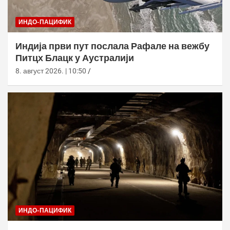
ИНДО-ПАЦИФИК
Индија први пут послала Рафале на вежбу
Питцх Блацк у Аустралији
8. август 2026. | 10:50
ИНДО-ПАЦИФИК