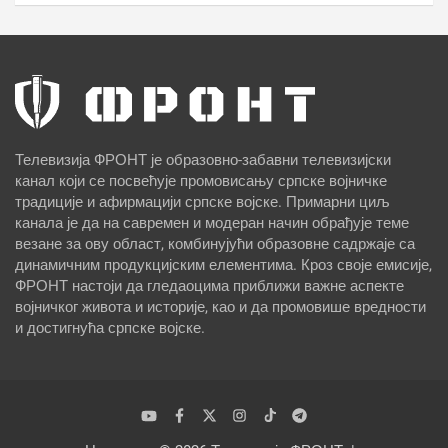
Телевизија ФРОНТ је образовно-забавни телевизијски
канал који се посвећује промовисању српске војничке
традиције и афирмацији српске војске. Примарни циљ
канала је да на савремен и модеран начин обрађује теме
везане за ову област, комбинујући образовне садржаје са
динамичним продукцијским елементима. Кроз своје емисије,
ФРОНТ настоји да гледаоцима приближи важне аспекте
војничког живота и историје, као и да промовише вредности
и достигнућа српске војске.