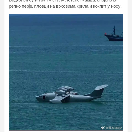
Видљиви су и труп у стилу летећег чамца, спојено В-
репно перје, пловци на врховима крила и кокпит у носу.