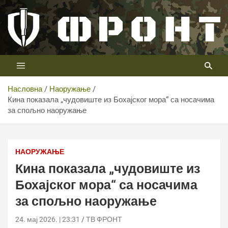
Скип
то
цонтент
Први војни канал у Србији
Телевизија ФРОНТ
Насловна
Наоружање
Кина показала „чудовиште из Бохајског мора“ са носачима
за спољно наоружање
Кина показала „чудовиште из Бохајског мора“ са
носачима за спољно наоружање
НАОРУЖАЊЕ
Кина показала „чудовиште из
Бохајског мора“ са носачима
за спољно наоружање
24. мај 2026. | 23:31
ТВ ФРОНТ