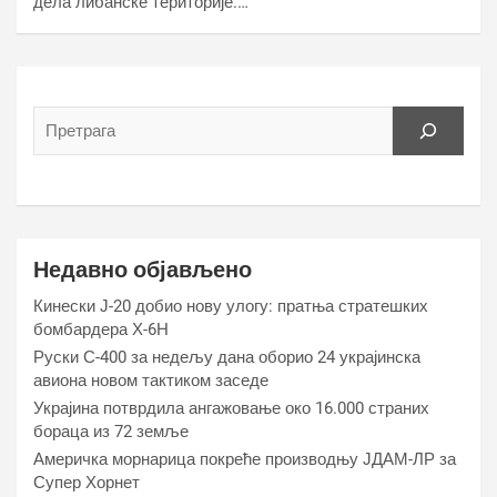
дела либанске територије.…
Недавно објављено
Кинески Ј-20 добио нову улогу: пратња стратешких
бомбардера Х-6Н
Руски С-400 за недељу дана оборио 24 украјинска
авиона новом тактиком заседе
Украјина потврдила ангажовање око 16.000 страних
бораца из 72 земље
Америчка морнарица покреће производњу ЈДАМ-ЛР за
Супер Хорнет