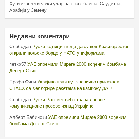
Хути извели велики удар на снаге блиске Саудијској
Арабији у Јемену
Недавни коментари
Слободан
Руски војници тврде да су код Краснојарског
открили пољске борце у НАТО униформама
петко57
УАЕ опремили Мираге 2000 вођеним бомбама
Десерт Стинг
Профа Фини
Украјина први пут званично приказала
СТАСХ са Хеллфире ракетама на камиону ДАФ
Слободан
Руски Рассвет већ отвара дневне
комуникационе прозоре изнад Украјине
Алберт Бабински
УАЕ опремили Мираге 2000 вођеним
бомбама Десерт Стинг