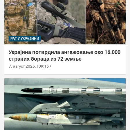
РАТ У УКРАЈИНИ
Украјина потврдила ангажовање око 16.000
страних бораца из 72 земље
7. август 2026. | 09:15