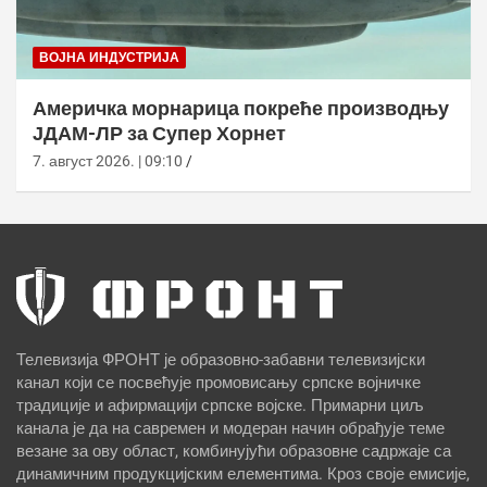
ВОЈНА ИНДУСТРИЈА
Америчка морнарица покреће производњу
ЈДАМ-ЛР за Супер Хорнет
7. август 2026. | 09:10
Телевизија ФРОНТ је образовно-забавни телевизијски
канал који се посвећује промовисању српске војничке
традиције и афирмацији српске војске. Примарни циљ
канала је да на савремен и модеран начин обрађује теме
везане за ову област, комбинујући образовне садржаје са
динамичним продукцијским елементима. Кроз своје емисије,