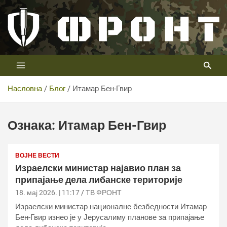
Скип
то
цонтент
Први војни канал у Србији
Телевизија ФРОНТ
Насловна
Блог
Итамар Бен-Гвир
Ознака:
Итамар Бен-Гвир
ВОЈНЕ ВЕСТИ
Израелски министар најавио план за
припајање дела либанске територије
18. мај 2026. | 11:17
ТВ ФРОНТ
Израелски министар националне безбедности Итамар
Бен-Гвир изнео је у Јерусалиму планове за припајање