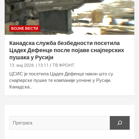
ВОЈНЕ ВЕСТИ
Канадска служба безбедности посетила
Цадеx Дефенце после појаве снајперских
пушака у Русији
13. мај 2026. | 13:11
ТВ ФРОНТ
ЦСИС је посетила Цадеx Дефенце након што су
снајперске пушке те компаније уочене у Русији.
Канадска…