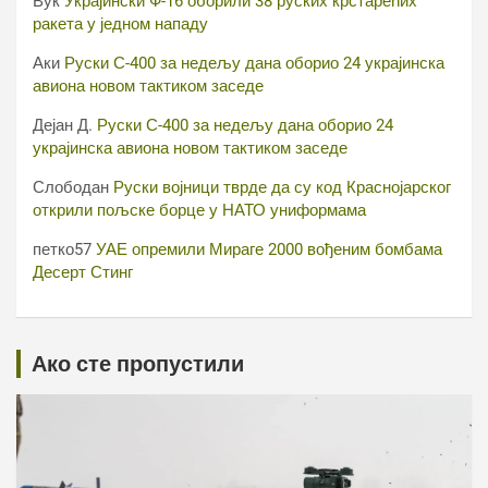
Вук
Украјински Ф-16 оборили 38 руских крстарећих
ракета у једном нападу
Аки
Руски С-400 за недељу дана оборио 24 украјинска
авиона новом тактиком заседе
Дејан Д.
Руски С-400 за недељу дана оборио 24
украјинска авиона новом тактиком заседе
Слободан
Руски војници тврде да су код Краснојарског
открили пољске борце у НАТО униформама
петко57
УАЕ опремили Мираге 2000 вођеним бомбама
Десерт Стинг
Ако сте пропустили