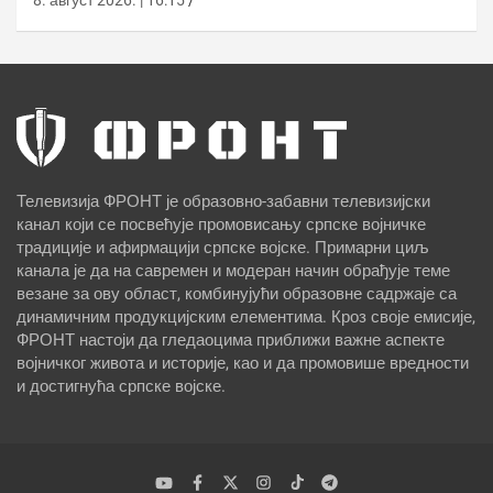
Телевизија ФРОНТ је образовно-забавни телевизијски
канал који се посвећује промовисању српске војничке
традиције и афирмацији српске војске. Примарни циљ
канала је да на савремен и модеран начин обрађује теме
везане за ову област, комбинујући образовне садржаје са
динамичним продукцијским елементима. Кроз своје емисије,
ФРОНТ настоји да гледаоцима приближи важне аспекте
војничког живота и историје, као и да промовише вредности
и достигнућа српске војске.