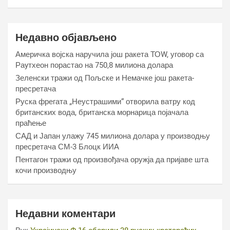
Недавно објављено
Америчка војска наручила још ракета ТОW, уговор са
Раyтхеон порастао на 750,8 милиона долара
Зеленски тражи од Пољске и Немачке још ракета-
пресретача
Руска фрегата „Неустрашими“ отворила ватру код
британских вода, британска морнарица појачала
праћење
САД и Јапан улажу 745 милиона долара у производњу
пресретача СМ-3 Блоцк ИИА
Пентагон тражи од произвођача оружја да пријаве шта
кочи производњу
Недавни коментари