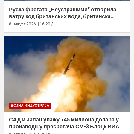
Руска фрегата „Неустрашими“ отворила
ватру код британских вода, британска
морнарица појачала праћење
8. август 2026. | 16:20
ВОЈНА ИНДУСТРИЈА
САД и Јапан улажу 745 милиона долара у
производњу пресретача СМ-3 Блоцк ИИА
8. август 2026. | 16:15