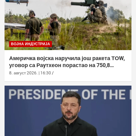
ВОЈНА ИНДУСТРИЈА
Америчка војска наручила још ракета ТОW,
уговор са Раyтхеон порастао на 750,8
милиона долара
8. август 2026. | 16:30