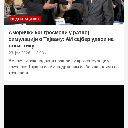
ИНДО-ПАЦИФИК
Амерички конгресмени у ратној
симулацији о Тајвану: АИ сајбер удари на
логистику
23. јул 2026. | 13:03
Амерички законодавци прошли су кроз симулацију
кризе око Тајвана са АИ подржаним сајбер нападима на
транспорт…