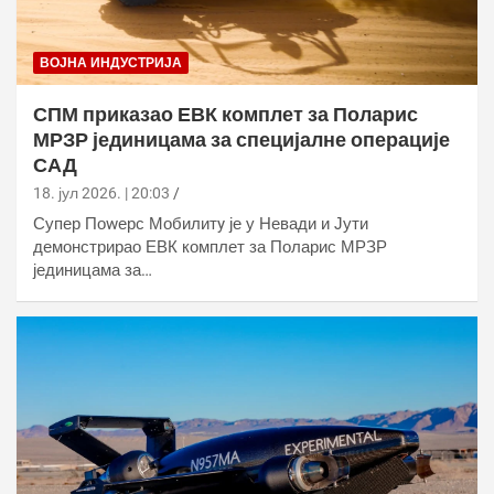
ВОЈНА ИНДУСТРИЈА
СПМ приказао ЕВК комплет за Поларис
МРЗР јединицама за специјалне операције
САД
18. јул 2026. | 20:03
Супер Поwерс Мобилитy је у Невади и Јути
демонстрирао ЕВК комплет за Поларис МРЗР
јединицама за…