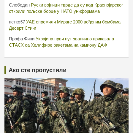
Слободан
Руски војници тврде да су код Краснојарског
открили пољске борце у НАТО униформама
петко57
УАЕ опремили Мираге 2000 вођеним бомбама
Десерт Стинг
Профа Фини
Украјина први пут званично приказала
СТАСХ са Хеллфире ракетама на камиону ДАФ
Ако сте пропустили