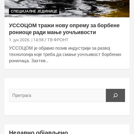
СПЕЦИЈАЛНЕ ЈЕДИНИЦЕ
УССОЦОМ тражи нову опрему за борбене
рониоце ради мање уочљивости
1. јун 2026. | 14:58
ТВ ФРОНТ
УССОЦОМ је објавио позив индустрији за развој
технологија које треба да смање уочљивост борбених
ронилаца. Захтев…
Недавно објављено