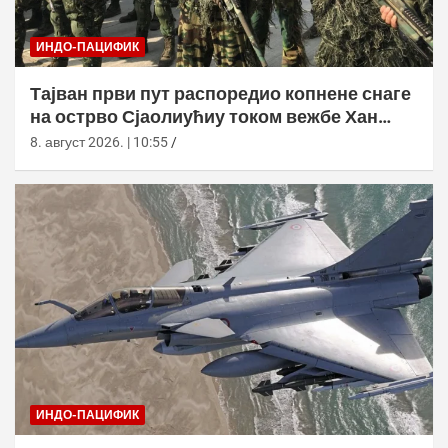
ИНДО-ПАЦИФИК
Тајван први пут распоредио копнене снаге
на острво Сјаолиућиу током вежбе Хан
Куанг 42
8. август 2026. | 10:55
ИНДО-ПАЦИФИК