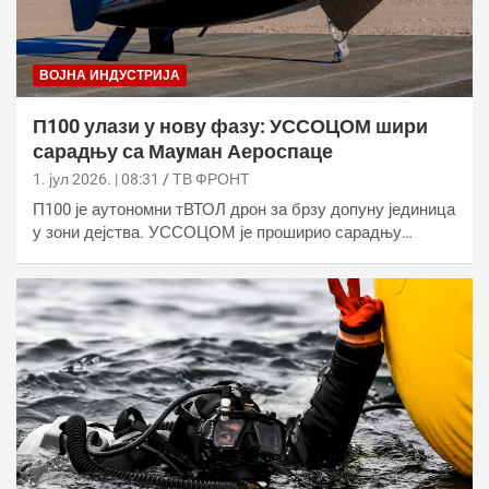
ВОЈНА ИНДУСТРИЈА
П100 улази у нову фазу: УССОЦОМ шири
сарадњу са Маyман Аероспаце
1. јул 2026. | 08:31
ТВ ФРОНТ
П100 је аутономни тВТОЛ дрон за брзу допуну јединица
у зони дејства. УССОЦОМ је проширио сарадњу…