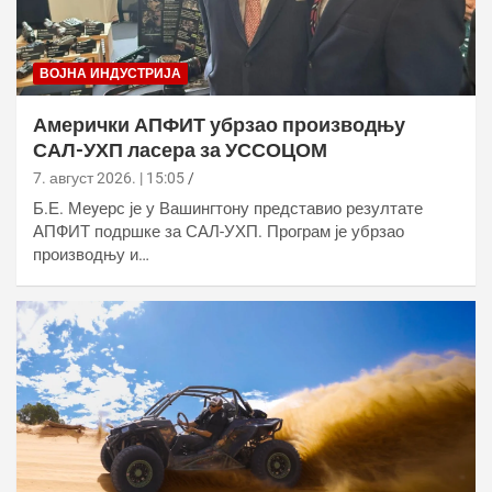
ВОЈНА ИНДУСТРИЈА
Амерички АПФИТ убрзао производњу
САЛ-УХП ласера за УССОЦОМ
7. август 2026. | 15:05
Б.Е. Меyерс је у Вашингтону представио резултате
АПФИТ подршке за САЛ-УХП. Програм је убрзао
производњу и…