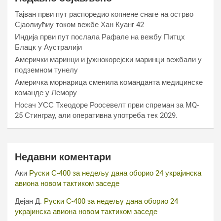
Тајван први пут распоредио копнене снаге на острво
Сјаолиућиу током вежбе Хан Куанг 42
Индија први пут послала Рафале на вежбу Питцх
Блацк у Аустралији
Амерички маринци и јужнокорејски маринци вежбали у
подземном тунелу
Америчка морнарица сменила команданта медицинске
команде у Лемору
Носач УСС Тхеодоре Роосевелт први спреман за МQ-
25 Стинграy, али оперативна употреба тек 2029.
Недавни коментари
Аки
Руски С-400 за недељу дана оборио 24 украјинска
авиона новом тактиком заседе
Дејан Д.
Руски С-400 за недељу дана оборио 24
украјинска авиона новом тактиком заседе