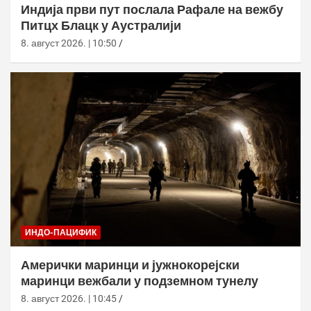
Индија први пут послала Рафале на вежбу
Питцх Блацк у Аустралији
8. август 2026. | 10:50
ИНДО-ПАЦИФИК
Амерички маринци и јужнокорејски
маринци вежбали у подземном тунелу
8. август 2026. | 10:45