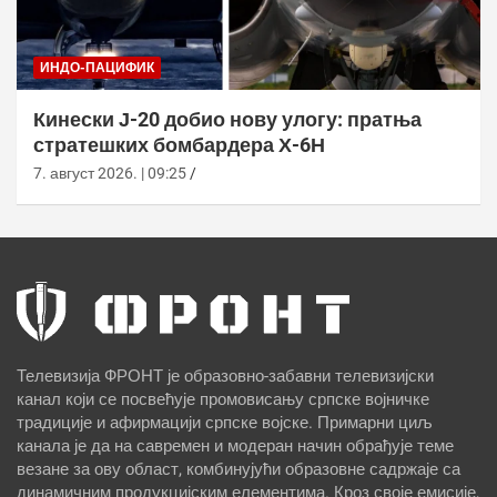
ИНДО-ПАЦИФИК
Кинески Ј-20 добио нову улогу: пратња
стратешких бомбардера Х-6Н
7. август 2026. | 09:25
Телевизија ФРОНТ је образовно-забавни телевизијски
канал који се посвећује промовисању српске војничке
традиције и афирмацији српске војске. Примарни циљ
канала је да на савремен и модеран начин обрађује теме
везане за ову област, комбинујући образовне садржаје са
динамичним продукцијским елементима. Кроз своје емисије,