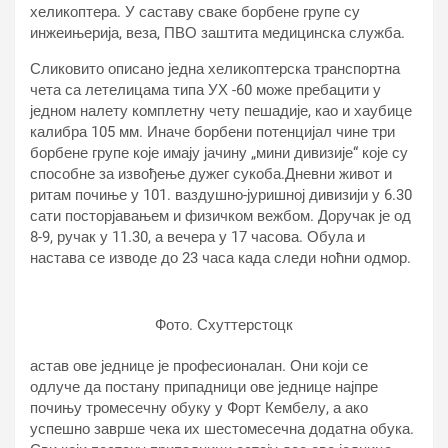
хеликоптера. У саставу сваке борбене групе су
инжеињерија, веза, ПВО заштита медицинска служба.
Сликовито описано једна хеликоптерска транспортна
чета са летелицама типа УХ -60 може пребацити у
једном налету комплетну чету пешадије, као и хаубице
калибра 105 мм. Иначе борбени потенцијал чине три
борбене групе које имају јачину „мини дивизије“ које су
способне за извођење дужег сукоба.Дневни живот и
ритам почиње у 101. ваздушно-јуришној дивизији у 6.30
сати посторјавањем и физичком вежбом. Доручак је од
8-9, ручак у 11.30, а вечера у 17 часова. Обула и
настава се изводе до 23 часа када следи ноћни одмор.
Фото. Схуттерстоцк
астав ове једнице је професионалан. Они који се
одлуче да постану припадници ове једнице најпре
почињу тромесечну обуку у Форт Кембелу, а ако
успешно заврше чека их шестомесечна додатна обука.