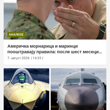
АНАЛИЗЕ
Америчка морнарица и маринци
пооштравају правила: после шест месеци
дозволе за браду следи службено
7. август 2026. | 14:33
саветовање