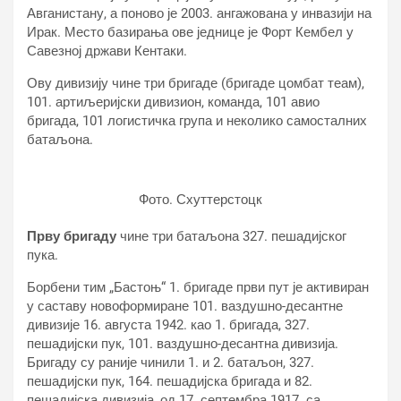
Авганистану, а поново је 2003. ангажована у инвазији на
Ирак. Место базирања ове једнице је Форт Кембел у
Савезној држави Кентаки.
Ову дивизију чине три бригаде (бригаде цомбат теам),
101. артиљеријски дивизион, команда, 101 авио
бригада, 101 логистичка група и неколико самосталних
батаљона.
Фото. Схуттерстоцк
Прву бригаду
чине три батаљона 327. пешадијског
пука.
Борбени тим „Бастоњ“ 1. бригаде први пут је активиран
у саставу новоформиране 101. ваздушно-десантне
дивизије 16. августа 1942. као 1. бригада, 327.
пешадијски пук, 101. ваздушно-десантна дивизија.
Бригаду су раније чинили 1. и 2. батаљон, 327.
пешадијски пук, 164. пешадијска бригада и 82.
пешадијска дивизија, од 17. септембра 1917. са