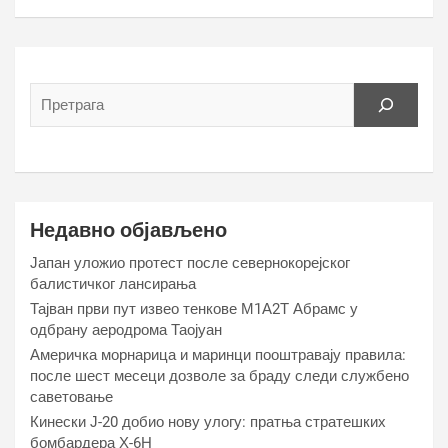
Недавно објављено
Јапан уложио протест после севернокорејског
балистичког лансирања
Тајван први пут извео тенкове М1А2Т Абрамс у
одбрану аеродрома Таојуан
Америчка морнарица и маринци пооштравају правила:
после шест месеци дозволе за браду следи службено
саветовање
Кинески Ј-20 добио нову улогу: пратња стратешких
бомбардера Х-6Н