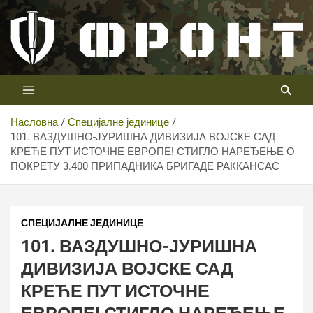
Скип
то
цонтент
Први војни канал у Србији
Телевизија ФРОНТ
Насловна
Специјалне јединице
101. ВАЗДУШНО-ЈУРИШНА ДИВИЗИЈА ВОЈСКЕ САД
КРЕЋЕ ПУТ ИСТОЧНЕ ЕВРОПЕ! СТИГЛО НАРЕЂЕЊЕ О
ПОКРЕТУ 3.400 ПРИПАДНИКА БРИГАДЕ РАККАНСАС
СПЕЦИЈАЛНЕ ЈЕДИНИЦЕ
101. ВАЗДУШНО-ЈУРИШНА
ДИВИЗИЈА ВОЈСКЕ САД
КРЕЋЕ ПУТ ИСТОЧНЕ