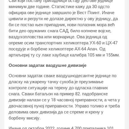
Сви који постану припадници остају део ове једнице
минимум две године. Статистике кажу да 30 одсто
официра ове једнице завршило је Вест Поинт. Иначе
цивили и регрути не долазе директно у ову једницу, да
би се постао њен припадник, нови полазник мора већ
бити део оружаних снага САД, било копнене војске,
ваздухопловства или морнарице. Ова једница од
опреме осим транспортних хеликоптера УХ-60 и ЦХ-47
поседује и борбене хеликоптере АХ-64 Апач. Од
артиљериј ту су лаке хаубице калибра 105 мм и 155мм.
Основни задатак ваздушне дивизије
Основни задатак сваке ваздушнодесантне једнице по
дласку на ужарену тачку сукоба је преузимање
контроле ситуације на терену до одласка главних
снага. Сваки батаљон на пример 82. падобранске
дивизије налази се у 18 часовној приправности, а чета у
двочасовној пуној приправности. Управо толико и треба
деловима ових дивизија да се спреме и крену у
борбену мисију.
Иначе од октобра 2022. године 4.700 припадника 101.