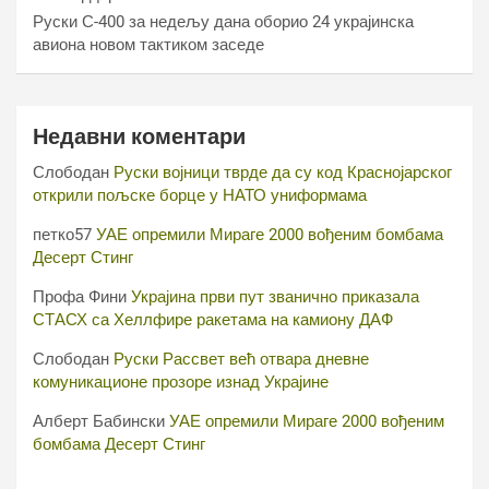
Руски С-400 за недељу дана оборио 24 украјинска
авиона новом тактиком заседе
Недавни коментари
Слободан
Руски војници тврде да су код Краснојарског
открили пољске борце у НАТО униформама
петко57
УАЕ опремили Мираге 2000 вођеним бомбама
Десерт Стинг
Профа Фини
Украјина први пут званично приказала
СТАСХ са Хеллфире ракетама на камиону ДАФ
Слободан
Руски Рассвет већ отвара дневне
комуникационе прозоре изнад Украјине
Алберт Бабински
УАЕ опремили Мираге 2000 вођеним
бомбама Десерт Стинг