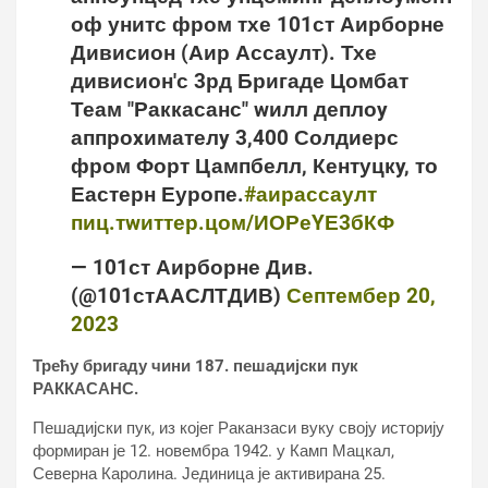
оф унитс фром тхе 101ст Аирборне
Дивисион (Аир Ассаулт). Тхе
дивисион'с 3рд Бригаде Цомбат
Теам "Раккасанс" wилл деплоy
аппроxимателy 3,400 Солдиерс
фром Форт Цампбелл, Кентуцкy, то
Еастерн Еуропе.
#аирассаулт
пиц.тwиттер.цом/ИОРеYЕ3бКФ
— 101ст Аирборне Див.
(@101стААСЛТДИВ)
Септембер 20,
2023
Трећу бригаду чини 187. пешадијски пук
РАККАСАНС.
Пешадијски пук, из којег Раканзаси вуку своју историју
формиран је 12. новембра 1942. у Камп Мацкал,
Северна Каролина. Јединица је активирана 25.