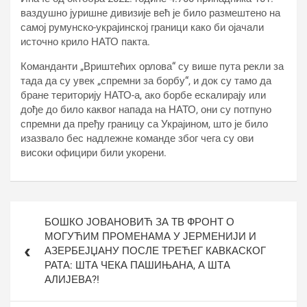
ваздушно јуришне дивизије већ је било размештено на
самој румунско-украјинској граници како би ојачали
источно крило НАТО пакта.
Команданти „Вриштећих орлова“ су више пута рекли за
тада да су увек „спремни за борбу“, и док су тамо да
бране територију НАТО-а, ако борбе ескалирају или
дође до било каквог напада на НАТО, они су потпуно
спремни да пређу границу са Украјином, што је било
изазвало бес надлежне команде због чега су ови
високи официри били укорени.
Кретање
БОШКО ЈОВАНОВИЋ ЗА ТВ ФРОНТ О
чланка
МОГУЋИМ ПРОМЕНАМА У ЈЕРМЕНИЈИ И
АЗЕРБЕЈЏАНУ ПОСЛЕ ТРЕЋЕГ КАВКАСКОГ
РАТА: ШТА ЧЕКА ПАШИЊАНА, А ШТА
АЛИЈЕВА?!