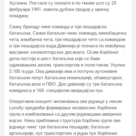
Хусеина. Постали су познати и по тмоме што су 25
фебруара 1991. извели дубоки продор у ирачку
позадину
Сваку бригаду чине команда и три пешадијска
батаљона. Сваки батаљон чини: команда, минобацачка
чета, извиђачка чета, три пешадијске чете са командом
и три пешадијска вода.Дивизија је позната по извођењу
масовних хеликоптерских десаната. Осим борбеног
дела постоји и шест батаљона који се баве
одржавањем ,везом, транспортом и логистиком. Укупно
3.100 људи. Ова дивизија има и потпуно аутономне
батаљоне попут батаљона инжењерије, обавештајног,
батаљона везе и ПВО. Део дивизије су три батаљона
комадноса и 160. специјални авијацијски пук.
Оперативни концепт ангажовања ове једнице у неком
сукобу предвиђа формирање независних борбених
група и комбиновање са другим јединицама америчке
војске. Нека приближна структура борбене групе ове
једнице чине: три батаљона пешадије, батаљон
артиљерије, пук транспортних и један пук борбених