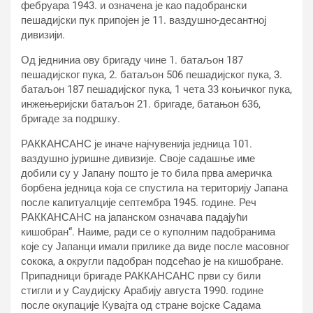
фебруара 1943. и означена је као падобрански
пешадијски пук припојен је 11. ваздушно-десантној
дивизији.
Од једниниа ову бригаду чине 1. батаљон 187
пешадијског пука, 2. батаљон 506 пешадијског пука, 3.
батаљон 187 пешадијског пука, 1 чета 33 коњичког пука,
инжењеријски батаљон 21. бригаде, батањон 636,
бригаде за подршку.
РАККАНСАНС је иначе најчувенија једница 101.
ваздушно јуришне дивизије. Своје садашње име
добили су у Јапану пошто је то била прва америчка
борбена једница која се спустила на територију Јапана
после капитуалције септембра 1945. године. Реч
РАККАНСАНС на јапанском означава падајући
кишобран“. Наиме, ради се о куполним падобранима
које су Јапанци имали прилике да виде после масовног
сокока, а округли падобран подсећао је на кишобране.
Припадници бригаде РАККАНСАНС први су били
стигли и у Саудијску Арабију августа 1990. године
после окупације Кувајта од стране војске Садама