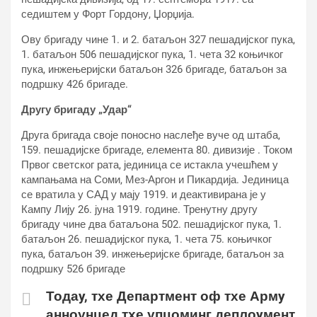
седиштем у Форт Гордону, Џорџија.
Ову бригаду чине 1. и 2. батаљон 327 пешадијског пука,
1. батаљон 506 пешадијског пука, 1. чета 32 коњичког
пука, инжењеријски батаљон 326 бригаде, батаљон за
подршку 426 бригаде.
Другу бригаду „Удар“
Друга бригада своје поносно наслеђе вуче од штаба,
159. пешадијске бригаде, елемента 80. дивизије . Током
Првог светског рата, јединица се истакла учешћем у
кампањама на Соми, Мез-Аргон и Пикардија. Јединица
се вратила у САД у мају 1919. и деактивирана је у
Кампу Лију 26. јуна 1919. године. Тренутну другу
бригаду чине два батаљона 502. пешадијског пука, 1.
батаљон 26. пешадијског пука, 1. чета 75. коњичког
пука, батаљон 39. инжењеријске бригаде, батаљон за
подршку 526 бригаде
Тодаy, тхе Департмент оф тхе Армy
анноунцед тхе упцоминг деплоyмент