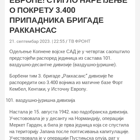
ЕВРОПЕ! СТИГЛО НАРЕЂЕЊЕ
О ПОКРЕТУ 3.400
ПРИПАДНИКА БРИГАДЕ
РАККАНСАС
21. септембар 2023. | 22:55
ТВ ФРОНТ
Одељење Копнене војске САД је у четвртак саопштило
предстојећи распоред јединица из састава 101.
ваздушно-десантне дивизије (ваздушно-јуришне).
Борбени тим 3. бригаде „Раккасанс“ дивизије ће
распоредити око 3.400 војника из матичне базе Форт
Кембел, Кентаки, у Источну Европу.
ваздушно-јуришна дивизија
Настала је 15. августа 1942. као падобранска дивизија.
Учестововала је у десанту на Нормандију, операцији
Меркет Гарден, а била је прва једница која се спустила
на територију Јапана после поптисивања капитулације.
Учествовала је у операцији Пустињска олуја, рат у