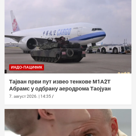
ИНДО-ПАЦИФИК
Тајван први пут извео тенкове М1А2Т
Абрамс у одбрану аеродрома Таојуан
7. август 2026. | 14:35