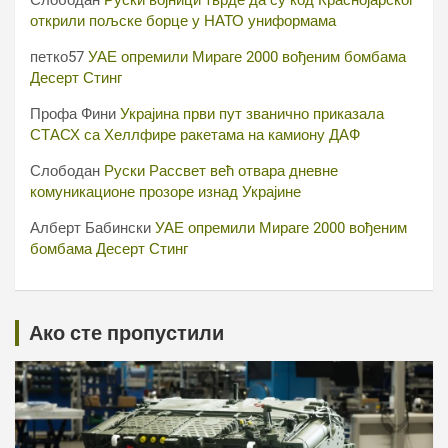
Слободан
Руски војници тврде да су код Краснојарског
открили пољске борце у НАТО униформама
петко57
УАЕ опремили Мираге 2000 вођеним бомбама
Десерт Стинг
Профа Фини
Украјина први пут званично приказала
СТАСХ са Хеллфире ракетама на камиону ДАФ
Слободан
Руски Рассвет већ отвара дневне
комуникационе прозоре изнад Украјине
Алберт Бабински
УАЕ опремили Мираге 2000 вођеним
бомбама Десерт Стинг
Ако сте пропустили