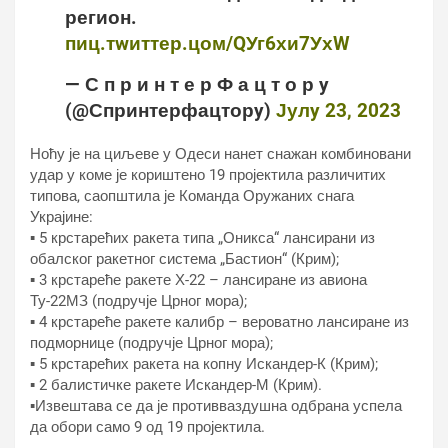
регион.
пиц.тwиттер.цом/QУг6хи7УхW
— С п р и н т е р Ф а ц т о р y
(@Спринтерфацторy)
Јулy 23, 2023
Ноћу је на циљеве у Одеси нанет снажан комбиновани
удар у коме је кориштено 19 пројектила различитих
типова, саопштила је Команда Оружаних снага
Украјине:
▪ 5 крстарећих ракета типа „Оникса“ лансирани из
обалског ракетног система „Бастион“ (Крим);
▪ 3 крстареће ракете Х-22 – лансиране из авиона
Ту-22МЗ (подручје Црног мора);
▪ 4 крстареће ракете калибр – вероватно лансиране из
подморнице (подручје Црног мора);
▪ 5 крстарећих ракета на копну Искандер-К (Крим);
▪ 2 балистичке ракете Искандер-М (Крим).
▪Извештава се да је противваздушна одбрана успела
да обори само 9 од 19 пројектила.