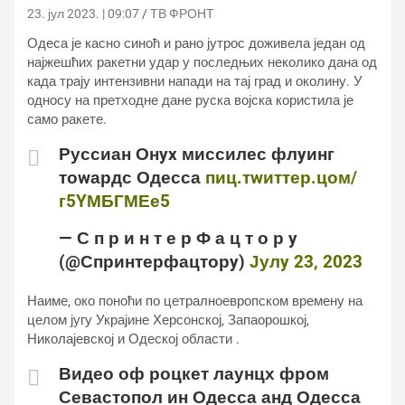
23. јул 2023. | 09:07
ТВ ФРОНТ
Одеса је касно синоћ и рано јутрос доживела један од
најжешћих ракетни удар у последњих неколико дана од
када трају интензивни напади на тај град и околину. У
односу на претходне дане руска војска користила је
само ракете.
Руссиан Онyx миссилес флyинг
тоwардс Одесса
пиц.тwиттер.цом/
г5YМБГМЕе5
— С п р и н т е р Ф а ц т о р y
(@Спринтерфацторy)
Јулy 23, 2023
Наиме, око поноћи по цетралноевропском времену на
целом југу Украјине Херсонској, Запаорошкој,
Николајевској и Одеској области .
Видео оф роцкет лаунцх фром
Севастопол ин Одесса анд Одесса