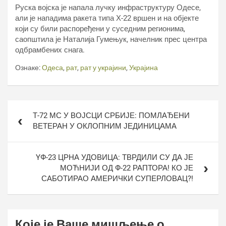
Руска војска је напала лучку инфраструктуру Одесе,
али је нападима ракета типа Х-22 вршен и на објекте
који су били распоређени у суседним регионима,
саопштила је Наталија Гумењук, начелник прес центра
одбрамбених снага.
Ознаке:
Одеса
,
рат
,
рат у украјини
,
Украјина
Кретање
Т-72 МС У ВОЈСЦИ СРБИЈЕ: ПОМЛАЂЕНИ
чланка
ВЕТЕРАН У ОКЛОПНИМ ЈЕДИНИЦАМА
YФ-23 ЦРНА УДОВИЦА: ТВРДИЛИ СУ ДА ЈЕ
МОЋНИЈИ ОД Ф-22 РАПТОРА! КО ЈЕ
САБОТИРАО АМЕРИЧКИ СУПЕРЛОВАЦ?!
Које је Ваше мишљење о