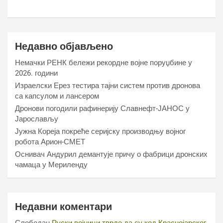
Недавно објављено
Немачки РЕНК бележи рекордне војне поруџбине у
2026. години
Израелски Ерез тестира тајни систем против дронова
са капсулом и лансером
Дронови погодили рафинерију Славнефт-ЈАНОС у
Јарослављу
Јужна Кореја покреће серијску производњу војног
робота Арион-СМЕТ
Оснивач Андурил демантује причу о фабрици дронских
чамаца у Мериленду
Недавни коментари