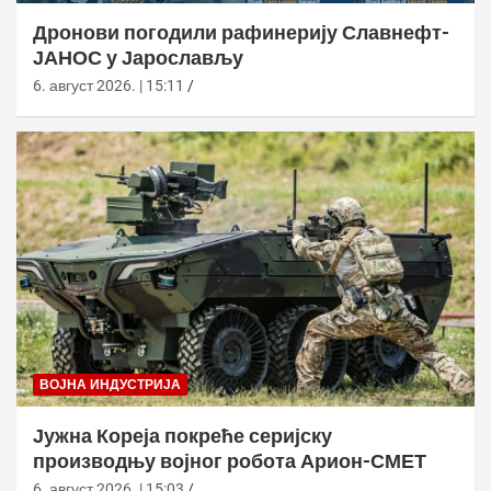
Дронови погодили рафинерију Славнефт-
ЈАНОС у Јарослављу
6. август 2026. | 15:11
ВОЈНА ИНДУСТРИЈА
Јужна Кореја покреће серијску
производњу војног робота Арион-СМЕТ
6. август 2026. | 15:03