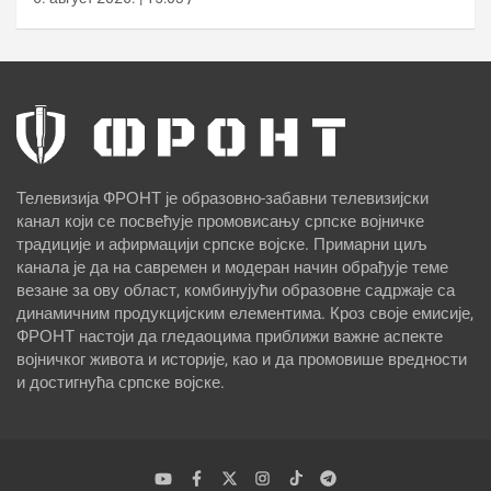
Телевизија ФРОНТ је образовно-забавни телевизијски
канал који се посвећује промовисању српске војничке
традиције и афирмацији српске војске. Примарни циљ
канала је да на савремен и модеран начин обрађује теме
везане за ову област, комбинујући образовне садржаје са
динамичним продукцијским елементима. Кроз своје емисије,
ФРОНТ настоји да гледаоцима приближи важне аспекте
војничког живота и историје, као и да промовише вредности
и достигнућа српске војске.